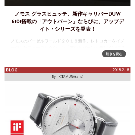
ノモス グラスヒュッテ、新作キャリバーDUW
6101搭載の「アウトバーン」ならびに、アップデ
イト・シリーズを発表！
ノモスのバーゼルワールド２０１８新作、レトロカーをイメ
ージしたニューコレクション「アウトバーン」デザインに絶
対的な定評を持つこのブランドにしては珍しく、今年のノモ
続きを読む
スの新作「アウトバーン」に対して賛否両論の声が上がって
いる。それについては後ほ
BLOG
2018.2.18
By :
KITAMURA(a-ls)