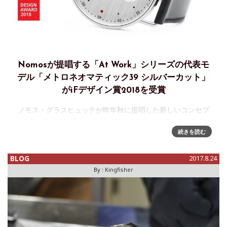
Nomosが提唱する「At Work」シリーズの代表モ
デル「メトロネオマティック39 シルバーカット」
がiFデザイン賞2018を受賞
ノモス・グラスヒュッテが昨年秋に提唱した新しいコンセプ
トを持った「At Work」シリーズ。この度、その「At Work」
シリーズの中核モデルである「メトロネオマティック39 シル
続きを読む
バーカット」が、iFデザイン賞2018を受賞した！とはいえ、
BLOG
2017.8.24
By :
Kingfisher