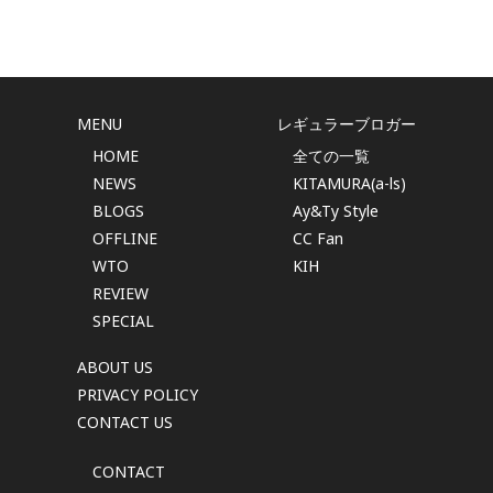
MENU
レギュラーブロガー
HOME
全ての一覧
NEWS
KITAMURA(a-ls)
BLOGS
Ay&Ty Style
OFFLINE
CC Fan
WTO
KIH
REVIEW
SPECIAL
ABOUT US
PRIVACY POLICY
CONTACT US
CONTACT