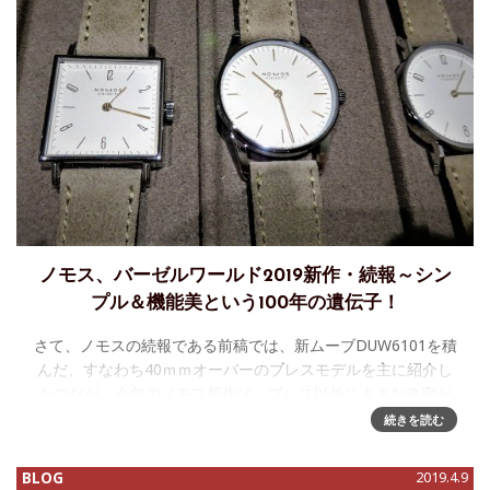
ノモス、バーゼルワールド2019新作・続報～シン
プル＆機能美という100年の遺伝子！
さて、ノモスの続報である前稿では、新ムーブDUW6101を積
んだ、すなわち40ｍｍオーバーのブレスモデルを主に紹介し
たのだが、今年のノモス新作は、ブレス以外に大きな改変が
なされなかった分、非常にバランスがよいと思う。それを証
続きを読む
明するのが、こち
BLOG
2019.4.9