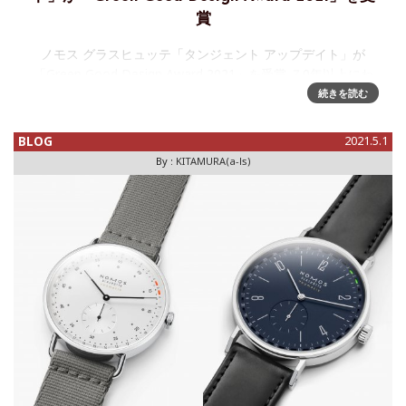
賞
ノモス グラスヒュッテ「タンジェント アップデイト」が
「Green Good Design Award 2021」を受賞 ７0年以上にわ
たり優れた製品デザインに与えられてきた世界的に最も権威
続きを読む
のあるデザイン賞- シカゴ学術振興協
BLOG
2021.5.1
By :
KITAMURA(a-ls)