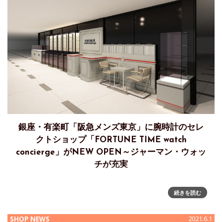
銀座・有楽町「阪急メンズ東京」に腕時計のセレ
クトショップ「FORTUNE TIME watch
concierge」がNEW OPEN～ジャーマン・ウォッ
チが充実
銀座・有楽町の「阪急メンズ東京」にオトコの腕時計のセレ
続きを読む
クトショップ「FORTUNE TIME watch concierge」がNEW
OPEN 株式会社大沢商会は、2021年8月23日（月）、阪急メ
ンズ東京B1Fに機械式腕時計を中心
SHOP NEWS
2021.6.1