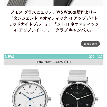
ノモス グラスヒュッテ、W&W2021新作より～
「タンジェント ネオマティック 41 アップデイト
ミッドナイトブルー」、「メトロ ネオマティック
41 アップデイト」、「クラブ キャンパス」
ようやくWatches＆Wonder新作紹介も一段落した感じなの
続きを読む
で、少しずつ振り返ってみる。こちらの、ノモス・グラスヒ
ュッテも、Watches＆Wondersに参加していたのだが、初参
加ということもあってか、多彩なブランドの中でちょっと埋
NEWS
2021.4.22
没
From :
NOMOS GLASHÜTTE