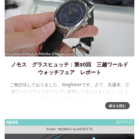
ノモス グラスヒュッテ：第20回 三越ワールド
ウォッチフェア レポート
ご無沙汰しておりました、Kingfisherです。さて、先週末、三
越ワールドウォッチフェアに参加してまいりました！（こう
いうイベントは敷居が低くて本当にアリガタイ…）エレベー
ター側から会場に行くと…光の加減で案内
続きを読む
NEWS
2017.3.27
From :
NOMOS GLASHÜTTE