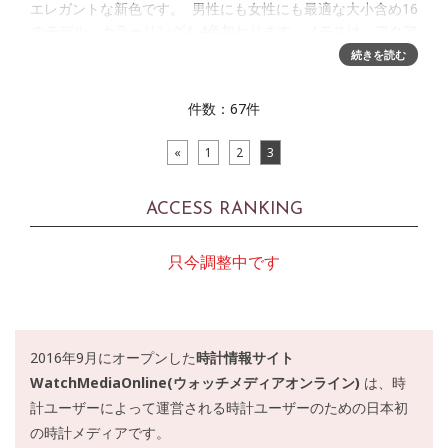
エレガントな新色です。 男性にも女性にも最適な大小含め16
のモデル。カラーリングも4色加わります。ノモスは、アクア
シリーズの発表によってネオマティック シリーズをさらに
続きを読む
件数：67件
«
1
2
3
ACCESS RANKING
只今調整中です
2016年9月にオープンした
時計情報サイト
WatchMediaOnline(ウォッチメディアオンライン)
は、時
計ユーザーによって運営される時計ユーザーのための日本初
の時計メディアです。