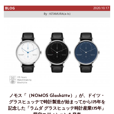
たわけだが‥‥。そもそも"我が陣営"、ドイツ時計が興隆を
遂
BLOG
2020.10.17
By :
KITAMURA(a-ls)
ノモス「（NOMOS Glashütte）」が、ドイツ・
グラスヒュッテで時計製造が始まってから175年を
記念した「ラムダ グラスヒュッテ時計産業175年」