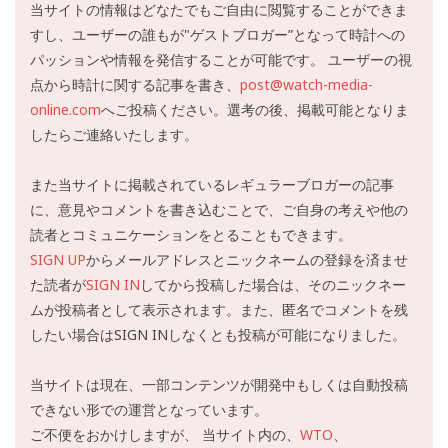
当サイトの情報はどなたでもご自由に閲覧することができま
すし、ユーザーの誰もが"ゲストブロガー”となって時計への
パッションや情報を発信することが可能です。 ユーザーの視
点から時計に関する記事を書き、
post@watch-media-
online.com
へご投稿ください。選考の後、掲載可能となりま
したらご連絡いたします。
また当サイトに掲載されているレギュラーブロガーの記事
に、意見やコメントを書き込むことで、ご自身の考えや他の
読者とコミュニケーションをとることもできます。
SIGN UP
からメールアドレスとニックネームの登録を済ませ
た読者が
SIGN IN
してから投稿した場合は、そのニックネー
ムが投稿者として表示されます。また、匿名でコメントを残
したい場合はSIGN INしなくとも投稿が可能になりました。
当サイトは現在、一部コンテンツが開発中もしくは自動投稿
できない形での運営となっています。
ご不便をおかけしますが、 当サイト内の、
WTO
、