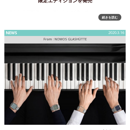
限定エディションを発売
今からほぼ7年前、まだ個人ブログで書いていた時代に、ノモ
続きを読む
ス・グラスヒュッテ製作のイン・ハウス・ハイエンド・モデ
ル、「Lambda（ラムダ）」を紹介した。ステンレス・ステ
ィールケースと実用性とバウハウス・デザインを旨としてき
NEWS
2020.3.16
たノモスが、"ザク
From :
NOMOS GLASHÜTTE