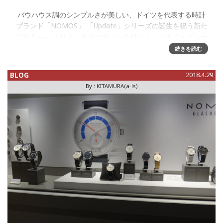
バウハウス調のシンプルさが美しい、ドイツを代表する時計
ブランド「NOMOS」 「Update」シリーズの誕生を祝う新た
な輝き―― オリオンネオマティック41にミッドナイトブルー
とオリーブゴールド登場 ドイツ・グラスヒュッテの時計ブ
続きを読む
BLOG
2018.4.29
By :
KITAMURA(a-ls)