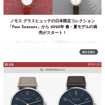
ノモス グラスヒュッテの日本限定コレクション
「Four Seasons」から 2020年 春・夏モデルの発
売がスタート！
「ノモス グラスヒュッテ」、日本限定コレクション「Four
Seasons」 2020 年 春・夏モデルの発売をスタート2019 年秋
に第１弾を発表し好評を得た日本限定コレクション「Four
続きを読む
Seasons」は、ドイツの「バウハウス」創立
BLOG
2019.12.9
By :
KITAMURA(a-ls)