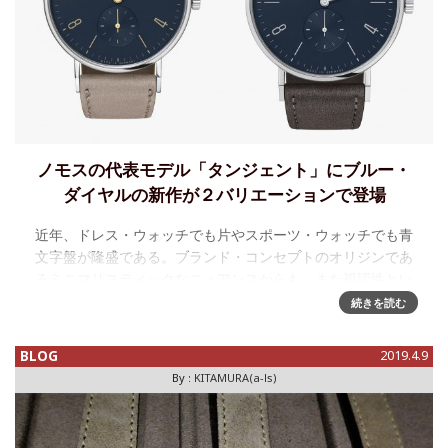
ノモスの代表モデル「タンジェント」にブルー・
ダイヤルの新作が２バリエーションで登場
近年、ドレス・ウォッチでも片やスポーツ・ウォッチでも青
文字盤が隆盛である。ブランド・コンセプトのオリジンであ
るミニマリスティックなニュアンスからも、また視認性とい
う実用的な面からも文字盤はホワイトのイメージが強いノモ
続きを読む
ス・グラスヒュッテでも、
BLOG
2019.4.9
By :
KITAMURA(a-ls)