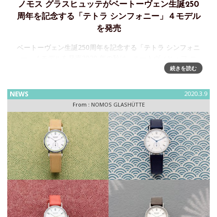
ノモス グラスヒュッテがベートーヴェン生誕250
周年を記念する「テトラ シンフォニー」４モデル
を発売
ベートーヴェン生誕250周年を記念する「テトラ シンフォニ
ー」４モデルを発売2020 年の秋は、ルートヴィヒ・フ ァ
ン・ベートーヴェン生誕250 周年になります。その記念すべ
続きを読む
き年にちなんだ新モデル「テトラ シンフォニー」を発売しま
す
NEWS
2020.3.9
From :
NOMOS GLASHÜTTE