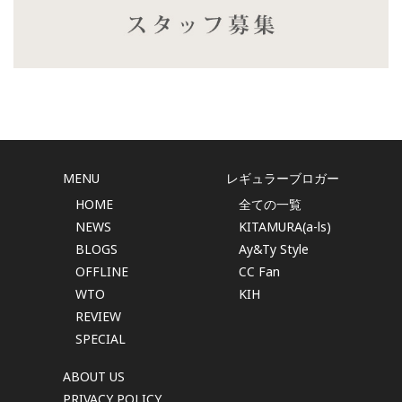
MENU
レギュラーブロガー
HOME
全ての一覧
NEWS
KITAMURA(a-ls)
BLOGS
Ay&Ty Style
OFFLINE
CC Fan
WTO
KIH
REVIEW
SPECIAL
ABOUT US
PRIVACY POLICY