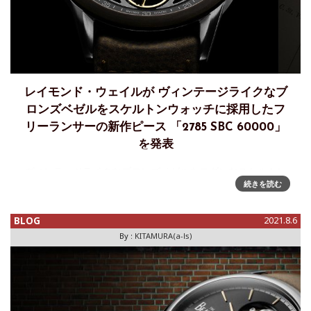
レイモンド・ウェイルが ヴィンテージライクなブ
ロンズベゼルをスケルトンウォッチに採用したフ
リーランサーの新作ピース 「2785 SBC 60000」
を発表
ヴィンテージライクなブロンズベゼルをモダンなスケルトン
続きを読む
ウォッチに採用したフリーランサーの新作タイムピースジュ
ネーブに本拠を構える高級時計ブランド＜レイモンド ・ウェ
イル＞は 、 近代的なフルスケルトンデザインをベースとし
BLOG
2021.8.6
、 最古の
By :
KITAMURA(a-ls)