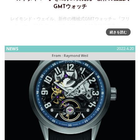
GMTウォッチ
レイモンド・ウェイル、新作の機械式GMTウォッチ～『フリ
ーランサー GMT ワールドタイマー』を12月20日発売 レイモ
ンド・ウェイルが、看板コレクション『フリーランサー』の
続きを読む
GMT機能付き新モデル「FREELANCER GMT WO
NEWS
2022.4.20
From :
Raymond Weil