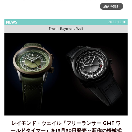
ン『フリーランサー』のGMT機能付き新モデルを、2
続きを読む
NEWS
2022.12.10
From :
Raymond Weil
レイモンド・ウェイル『フリーランサー GMT ワ
ールドタイマー』を12月20日発売～新作の機械式