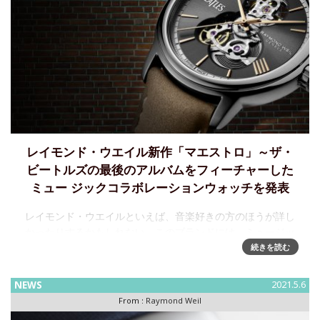
レイモンド・ウエイル新作「マエストロ」～ザ・
ビートルズの最後のアルバムをフィーチャーした
ミュー ジックコラボレーションウォッチを発表
レイモンド・ウエイルといえば、音楽好きの方のほうが詳し
かったりするかもしれない。このブランドには、ミュージッ
ク・コラボレーション・ウォッチというシリーズがあって、
続きを読む
これまでに、「バディ・ホリー生誕80年記念限定モデル」と
か、●「バディ・ホリー
NEWS
2021.5.6
From :
Raymond Weil