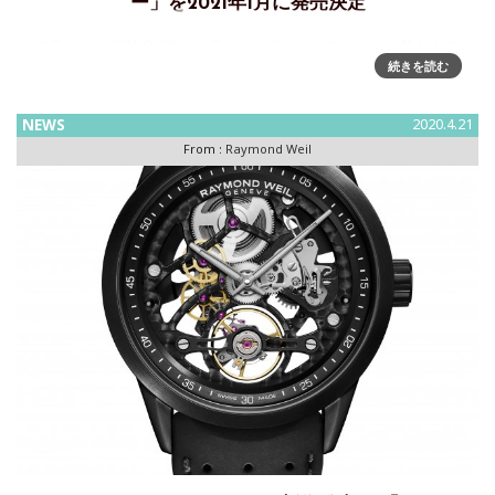
ー」を2021年1月に発売決定
フランスの伝統色“アントラシート”をムーブメントに施したフ
続きを読む
ルスケルトンタイプの「フリーランサー」がバージョンアッ
プ～2021年1月に発売決定FREELANCERCALIBRE
RW12122785 BKR 2
NEWS
2020.4.21
From :
Raymond Weil