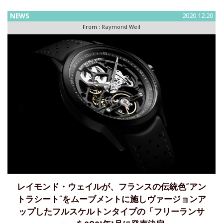
ス・ ジュネーブに本拠を構える高級時計ブランド＜レイモン
ド ・ウェイル＞は 、 コッパーダイアルを採用した 「 マエス
NEWS
2020.12.20
トロ 」
From :
Raymond Weil
レイモンド・ウェイルが、フランスの伝統色“アン
トラシート”をムーブメントに施しヴァージョンア
ップしたフルスケルトンタイプの「フリーランサ