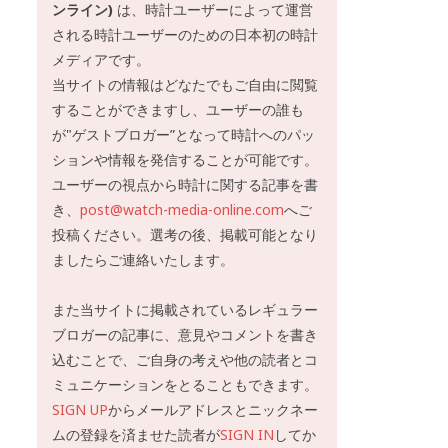
ンライン)
は、時計ユーザーによって運営
される時計ユーザーのための日本初の時計
メディアです。
当サイトの情報はどなたでもご自由に閲覧
することができますし、ユーザーの誰も
が"ゲストブロガー”となって時計へのパッ
ションや情報を発信することが可能です。
ユーザーの視点から時計に関する記事を書
き、
post@watch-media-online.com
へご
投稿ください。選考の後、掲載可能となり
ましたらご連絡いたします。
また当サイトに掲載されているレギュラー
ブロガーの記事に、意見やコメントを書き
込むことで、ご自身の考えや他の読者とコ
ミュニケーションをとることもできます。
SIGN UP
からメールアドレスとニックネー
ムの登録を済ませた読者が
SIGN IN
してか