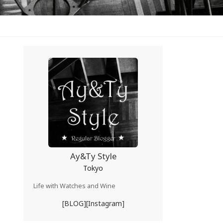
Ay&Ty Style
Tokyo
Life with Watches and Wine
[BLOG]
[Instagram]