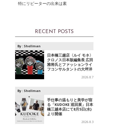
特にリピーターの出来は素
RECENT POSTS
By :
Shellman
日本橋三越店〈ルイ モネ〉
クロノス日本版編集長 広田
雅将氏とファッションライ
フコンサルタントの大坪洋
介氏によるトークイベント
2026.8.7
＆受注会
By :
Shellman
手仕事の温もりと美学が宿
る「KUDOKE 巡回展」日本
橋三越本店にて8月5日(水)
より開催
2026.8.3