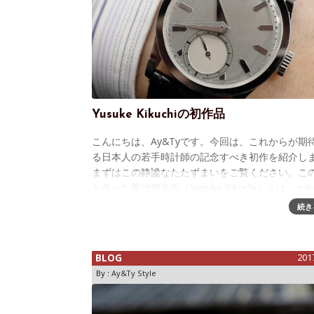
Yusuke Kikuchiの初作品
こんにちは、Ay&Tyです。今回は、これからが期
る日本人の若手時計師の記念すべき初作を紹介し
まずはこの静謐なたたずまいをご覧ください。こ
を作った菊池悠介氏（Yusuke Kikuchi）とは、か
10年以上の付き合いに
続き
BLOG
201
By :
Ay&Ty Style