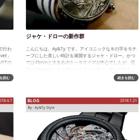
ジャケ・ドローの新作群
で行わ
こんにちは、Ay&Ty です。アイコニックな８の字をモチ
vet」
ーフにした美しい時計を展開するジャケ・ドロー。かつ
ETの
ては43mmと大きめのケースサイズが中心でしたが、近
rとい
年は39mmケースを使ったモデルも増え、我々日本人に
とってはハードルが下がってきた
を読む
続きを読む
018.4.7
BLOG
2018.1.21
By :
Ay&Ty Style