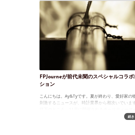
FPJourneが前代未聞のスペシャルコラ
ション
こんにちは。Ay&Tyです。夏が終わり、愛好家の
刺激するニュースが、時計業界から相次いでいま
目下のところ、11月に開催されるチャリティーオ
ョン Only Watch 2017 と、ジュネーヴウォッチ
続き
リが最大の注目と