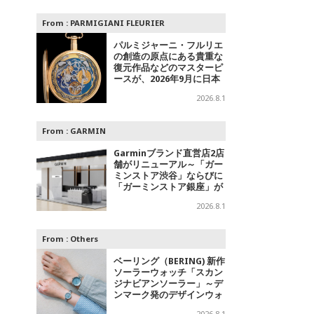
From :
PARMIGIANI FLEURIER
パルミジャーニ・フルリエ
の創造の原点にある貴重な
復元作品などのマスターピ
ースが、2026年9月に日本
で初めて特別公開
2026.8.1
From :
GARMIN
Garminブランド直営店2店
舗がリニューアル～「ガー
ミンストア渋谷」ならびに
「ガーミンストア銀座」が
移転オープン
2026.8.1
From :
Others
ベーリング（BERING) 新作
ソーラーウォッチ「スカン
ジナビアンソーラー」～デ
ンマーク発のデザインウォ
ッチブランドからの「アイ
2026.8.1