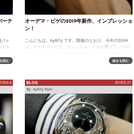
・バーテ
オーデマ・ピゲの2019年新作、インプレッショ
ン！
も1ヶ
こんにちは、Ay&Ty です。既報のとおり、今年のSIHH
ゆる大
は、オーデマ・ピゲ、リシャール・ミルの両ブランドの
そんな
出展が最後となり、開催時期も来年から変更になるとい
た新作
う、節目の開催となりました。そして、幸運なことに私
を読む
続きを読む
たちもこの節目のSIHHに参加
018.6.9
BLOG
2018.5.21
By :
Ay&Ty Style