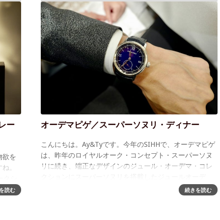
ボレー
オーデマピゲ／スーパーソヌリ・ディナー
こんにちは。Ay&Tyです。今年のSIHHで、オーデマピゲ
は、昨年のロイヤルオーク・コンセプト・スーパーソヌ
物欲を
リに続き、端正なデザインのジュール・オーデマ・コレ
すね。
クションにスーパーソヌリを搭載したジュールオーデ
ークシ
マ・ミニットリピーター（Ref #
グランプ
を読む
続きを読む