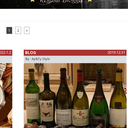
1
2
»
022.1.2
BLOG
2019.12.31
By :
Ay&Ty Style