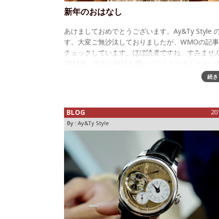
新年のおはなし
あけましておめでとうございます。Ay&Ty Style の 
す。大変ご無沙汰しておりましたが、WMOの記
チェックしています。ほぼ読者ですね、すみませ
2021年、本当に時計を買いにくくなりましたね。
くつかの時計に手を
続き
BLOG
20
By :
Ay&Ty Style