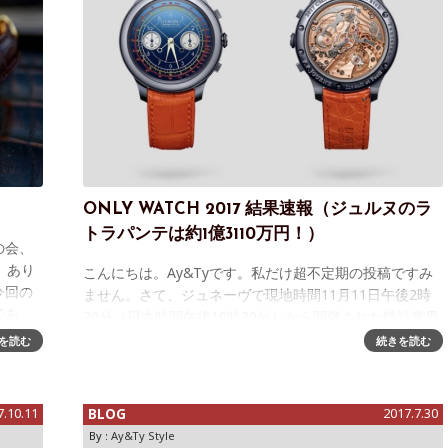
ONLY WATCH 2017 結果速報（ジュルヌのラ
トラパンテは約1億3110万円！）
の会、
。あり
こんにちは。Ay&Tyです。私だけ超不定期の投稿ですみ
今回の
ません。さて、ジュネーヴで現地時間11月11日午後2時
であ
30分（日本時間午後10時30分）から開催された時計業界
最大のチャリティーオークション「ONLY WATCH
を読む
続きを読む
2017」、皆さまお楽
7.10.11
BLOG
2017.7.30
By :
Ay&Ty Style