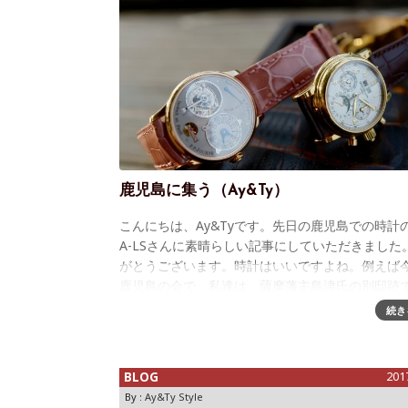
鹿児島に集う（Ay&Ty）
こんにちは、Ay&Tyです。先日の鹿児島での時計
A-LSさんに素晴らしい記事にしていただきました
がとうございます。時計はいいですよね。例えば
鹿児島の会で、私達は、薩摩藩主島津氏の別邸跡
り、現在は美しい庭園を有する名勝と
続き
BLOG
201
By :
Ay&Ty Style