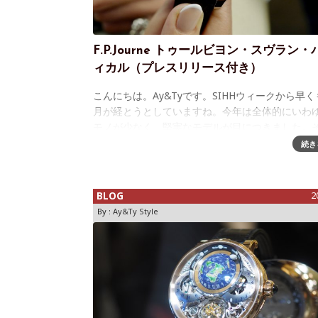
F.P.Journe トゥールビヨン・スヴラン
ィカル（プレスリリース付き）
こんにちは。Ay&Tyです。SIHHウィークから早く
月が経とうとしていますね。今年は全体的にいわ
モノが少なく、堅実なモデルが目につきました。
中、SIHHウィークに合わせてF.P.Journeが発表し
続き
は、1999年に発
BLOG
2
By :
Ay&Ty Style