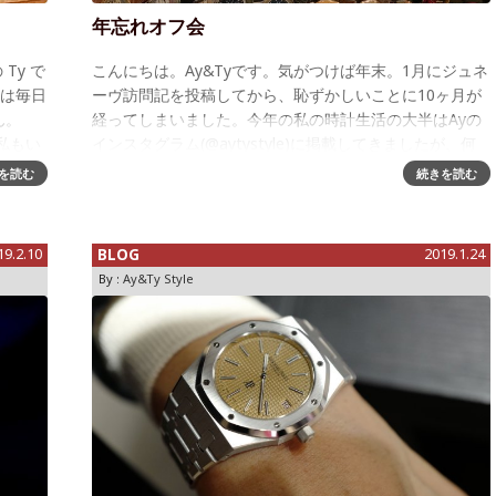
年忘れオフ会
Ty で
こんにちは。Ay&Tyです。気がつけば年末。1月にジュネ
事は毎日
ーヴ訪問記を投稿してから、恥ずかしいことに10ヶ月が
ん。
経ってしまいました。今年の私の時計生活の大半はAyの
私もい
インスタグラム(@aytystyle)に掲載してきましたが、何
といってもオーデマ
を読む
続きを読む
19.2.10
BLOG
2019.1.24
By :
Ay&Ty Style