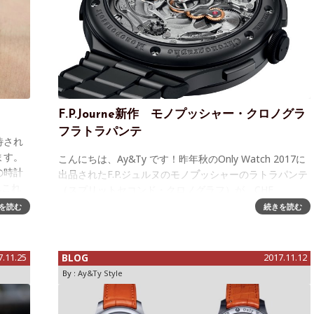
F.P.Journe新作 モノプッシャー・クロノグラ
フラトラパンテ
待され
ます。
こんにちは、Ay&Ty です！昨年秋のOnly Watch 2017に
の時計
出品されたF.P.ジュルヌのモノプッシャーのラトラパンテ
れこれ
（スプリットセコンド・クロノグラフ）が、CHF
1,150,000（日本円で約1億3110万円）で落札されたの
を読む
続きを読む
7.11.25
BLOG
2017.11.12
By :
Ay&Ty Style