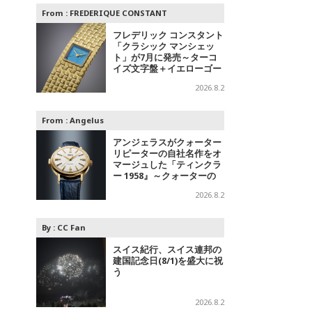
From :
FREDERIQUE CONSTANT
フレデリック コンスタント
「クラシック マンシェッ
ト」が7月に発売～ターコ
イズ文字盤＋イエローゴー
ルドと、ミントグリーン文
2026.8.2
字盤＋スチールの2モデル
From :
Angelus
アンジェラスがクォーター
リピーターの自社名作をオ
マージュした「ティンクラ
ー 1958』～クォーターの
響き
2026.8.2
By :
CC Fan
スイス紀行、スイス連邦の
建国記念日(8/1)を盛大に祝
う
2026.8.2