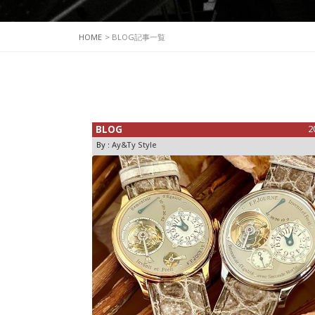
HOME
> BLOG記事一覧
BLOG
2
By :
Ay&Ty Style