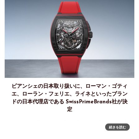
ビアンシェの日本取り扱いに、ローマン・ゴティ
エ、ローラン・フェリエ、ライネといったブラン
ドの日本代理店である SwissPrimeBrands社が決
定
ローマン・ゴティエ、ローラン・フェリエ、ライネといった
続きを読む
ブランドの日本代理店である SwissPrimeBrands株式会社
が、2026年よりスイスの独立時計ブランド「Bianchet／ビア