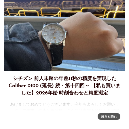
シチズン 前人未踏の年差±1秒の精度を実現した
Caliber 0100 (延長) 続・第十四回～ 【私も買いま
した】2026年始 時刻合わせと精度測定
あけましておめでとうございます、今年もよろしくお願いし
ます。去年末、停止と再始動、さらには充電不足による省電
力モードにより精度測定は不可能、と判断したシチズン
続きを読む
Cal.0100。土日が噛みあった年末年始の帰省から戻ったタイ