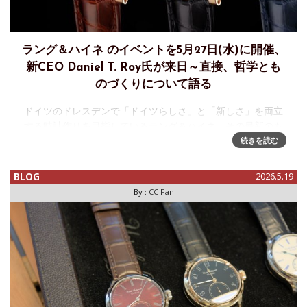
ラング＆ハイネ のイベントを5月27日(水)に開催、
新CEO Daniel T. Roy氏が来日～直接、哲学とも
のづくりについて語る
ドイツのドレスデンで「ドイツらしさ」と「新しさ」を両立
する時計作りを目指しているラング＆ハイネ。その最新のも
のづくりに触れることができるイベントが開催される、とい
続きを読む
う案内が届きました。以下、取り扱い代理店のノーブルスタ
イリングからのインヴィテ
BLOG
2026.5.19
By :
CC Fan