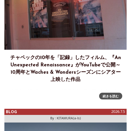
チャペックの10年を「記録」したフィルム、『An
Unexpected Renaissance』がYouTubeで公開～
10周年とWaches & Wondersシーズンにシアター
上映した作品
去年末のGPHGシーズンに10周年を大々的に祝ったチャペッ
続きを読む
クが、ミニシアターを使い、10年間の「記録」、『An
Unexpected Renaissance』と題した映像作品を公開しまし
た。さらに今年のWatches & Wondersシー
BLOG
2026.7.5
By :
KITAMURA(a-ls)