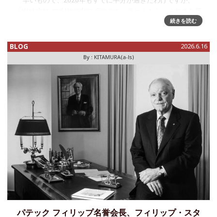
「Watches and Wonders Geneva」 チームから、これまた気
の早い「SAVE THE DATE」メールが届いております。『日程
続きを読む
をぜひご予定ください！「ウォッチズ＆ワン
BLOG
2026.6.16
By :
KITAMURA(a-ls)
パテック フィリップ名誉会長、フィリップ・スタ