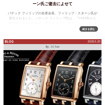
ーン氏ご逝去によせて
パテック フィリップの名誉会長、フィリップ・スターン氏が
逝去されました。パテック フィリップ社は、「1993年から
2009年まで社長を務め、現社長の父でもあるフィリップ・ス
ターン氏が、2026年6月14日、享年88歳で逝去した」、と報
続きを読む
じまし
BLOG
2026.5.20
By :
CC Fan