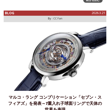
フ＆アーペルは、イエローゴールドとオーナメンタルストー
ンを用い、パピヨン モチーフを表現した数々の新作ジュエリ
ーを発表したが
BLOG
2026.3.21
By :
CC Fan
マルコ・ラング コンプリケーション「セブン・ス
フィアズ」を発表～7重入れ子球面リングで天体の
世界を表現