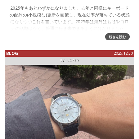
2025年もあとわずかになりました。去年と同様にキーボード
の配列の(小規模な)更新を画策し、現在効率が落ちている状態
になりつつこれを書いています。2025年は海外はもはやコロ
ナの話題はなく、普通に行き来できるようにはなりました、
しかし為替が
続きを読む
BLOG
2025.12.30
By :
CC Fan