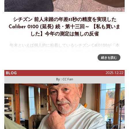
シチズン 前人未踏の年差±1秒の精度を実現した
Caliber 0100 (延長) 続・第十三回～ 【私も買いま
した】今年の測定は無しの反省
年末といえば個人的に粘着しているシチズン Cal.0100が「本
当に年差±1秒を達成できたのか」の測定…なのですが、今年
は充電切れで止めてしまう大失態、合わせ直したものの、そ
続きを読む
の後も複数回の2秒運針(省電力モード)
BLOG
2025.12.22
By :
CC Fan