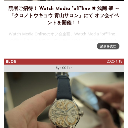
読者ご招待！ Watch Media "off"line ✖ 浅岡 肇 ～
「クロノトウキョウ 青山サロン」にて オフ会イベ
ントを開催！！
Watch Media Onlineのオフ会企画、Watch Media "off"line、
今回は「クロノトウキョウ」をはじめとした複数のブランド
を展開する時計師 浅岡 肇氏とコラボレーションします。浅岡
続きを読む
氏（「時の技巧展」のデモンストレー
BLOG
2026.1.18
By :
CC Fan