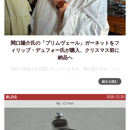
関口陽介氏の「プリムヴェール」ガーネットをフ
ィリップ・デュフォー氏が購入、クリスマス前に
納品へ
SNSで発表され話題になっていますが、関口陽介氏の「プリ
ムヴェール」のガーネットを独立時計師のレジェンド、フィ
リップ・デュフォー氏が購入しました。工房訪問の時や、更
続きを読む
に前のジュネーブ・ウォッチ・デイズの段階で「デュフォー
氏から注文を受けた」と
BLOG
2025.12.20
By :
CC Fan