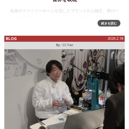
自身のファミリーネームを冠したブランドから独立、再び一
人の時計師に戻ったマルコ・ラング。初作「ツヴァイゲズィ
ヒト」はセンターセコンドの「普通の時計」面とムーブメン
続きを読む
ト機構を楽しめるアップサイドダウンを両立させた機構を持
っています。ムーブの構造
BLOG
2026.2.18
By :
CC Fan