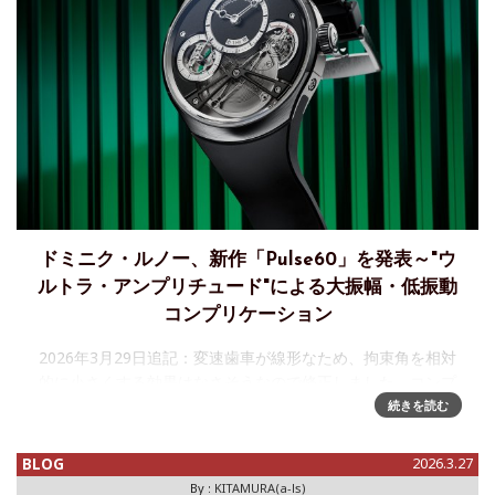
ドミニク・ルノー、新作「Pulse60」を発表～"ウ
ルトラ・アンプリチュード"による大振幅・低振動
コンプリケーション
2026年3月29日追記：変速歯車が線形なため、拘束角を相対
的に小さくする効果はなさそうなので修正しました。コンプ
リケーションの担い手として名高い工房ルノー・エ・パピ(現
続きを読む
オーデマ ピゲ ルロックル)の「ルノー」の方、ドミニク・ル
ノー、昨
BLOG
2026.3.27
By :
KITAMURA(a-ls)