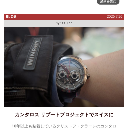
のワークショップをWatches & Wondersシーズンに訪問した
続きを読む
ときに関
BLOG
2026.7.26
By :
CC Fan
カンタロス リブートプロジェクトでスイスに
10年以上も粘着しているクリストフ・クラーレのカンタロ