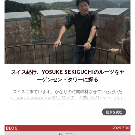
スイス紀行、YOSUKE SEKIGUCHIのルーツをヤ
ーゲンセン・タワーに探る
スイスに来ています。かなりの時間取材させていただいた
YOSUKE SEKIGUCHIの関口陽介氏。今回は時計だけではない
ユニークな試みとして、初作プリムヴェールの発想の起点と
なった時計師のヤーゲンセン一族に注目、そのルーツを探る
続きを読む
ために19世
BLOG
2026.7.30
By :
CC Fan