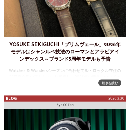
YOSUKE SEKIGUCHI「プリムヴェール」2026年
モデルはシャンルベ技法のローマンとアラビアイ
ンデックス～ブランド5周年モデルも予告
Watches & Wondersシーズンに合わせてル・ロックル在住の
関口陽介氏のアトリエにお邪魔し、2026年の新作についての
お話を伺いましたのでレポートします。年ごとにイヤーモデ
続きを読む
ルとして新しい表現を提案するプリムヴェール、2026年モデ
BLOG
2026.3.30
By :
CC Fan