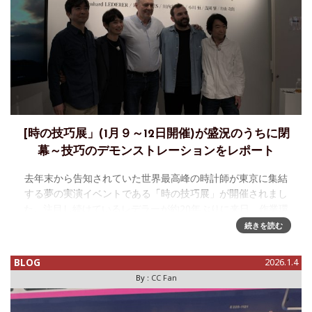
[時の技巧展」(1月９～12日開催)が盛況のうちに閉
幕～技巧のデモンストレーションをレポート
去年末から告知されていた世界最高峰の時計師が東京に集結
する夢の実演イベントである「時の技巧展」が開催されまし
た。注目し続けているレデラーが約20年ぶりに来日、作業環
境を持ち込んで技巧のデモンストレーションと見所満載、複
続きを読む
数日参加させていただけ
BLOG
2026.1.4
By :
CC Fan