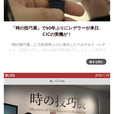
「時の技巧展」で20年ぶりにレデラーが来日、
CICの実機が！
「時の技巧展」にて約20年ぶりに来日したベルナルド・レデ
ラー、以前のブランドbluが独立時計師ブランドとして日本で
広く受け入れられていたこともあり、是非また来たかったと
語っていました。今回場ドバイで発表した39mm チタニウム
続きを読む
ケースのCIC
BLOG
2026.1.18
By :
CC Fan