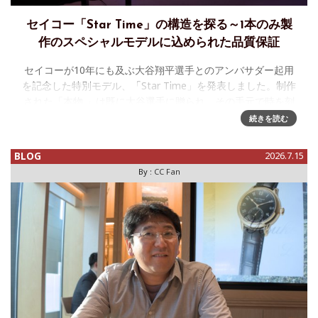
セイコー「Star Time」の構造を探る～1本のみ製
作のスペシャルモデルに込められた品質保証
セイコーが10年にも及ぶ大谷翔平選手とのアンバサダー起用
を記念した特別モデル、「Star Time」を発表しました。制作
された「本物 」は既に大谷選手に贈られ、その手元で時を刻
んでいるそうですが、試作(マスターサンプル)を使った特別展
続きを読む
示が7
BLOG
2026.7.15
By :
CC Fan