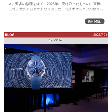
ス。数多の修理を経て、2023年に受け取ったものの、直後に
会社が裁判所命令でお取り潰しに、時計本体もネジが挟まっ
て停止、クラーレ社(の残骸)に凸したりもしましたが、しばら
く放置していまし
続きを読む
BLOG
2026.7.21
By :
CC Fan