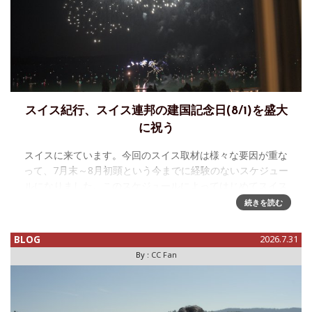
スイス紀行、スイス連邦の建国記念日(8/1)を盛大
に祝う
スイスに来ています。今回のスイス取材は様々な要因が重な
って、7月末～8月初頭という今までに経験のないスケジュー
ルになりました。このスケジュールによってはじめてスイス
連邦の建国記念日、すなわちSchweizer Bundesfeiertag
続きを読む
BLOG
2026.7.31
By :
CC Fan