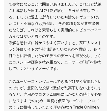
で参考になることは間違いありませんが、これほど洗練
され成熟した日本の時計愛好家が、自分が所有してい
る、もしくは過去に所有していた時計のレヴューを(良
い点も・不満な点も)投稿し、その知識を皆が共有出来
たならば、これほど素晴らしく実用的なレビューのアー
カイヴはないと思うのです。
誤解を恐れずに解かりやすく言いますと、某巨大レスト
ラン評価サイトの“時計版”みたいなものを構築し、各項
目ごとに評価したそのモデルのデータを可視化し、さら
にコメントや画像を積み重ねて、ユーザーの“知”を蓄積
していくというイメージです。
このユーザーズ・レヴューはできるだけ早く実現したい
のですが、意図的な投稿で数値が乱高下しないようにす
るなど、専用のプログラム開発にはかなりの時間が必要
になります そのため、当初は便宜的にゲスト・ブログ
のように投稿していただく形やWatch Trade Onlineか