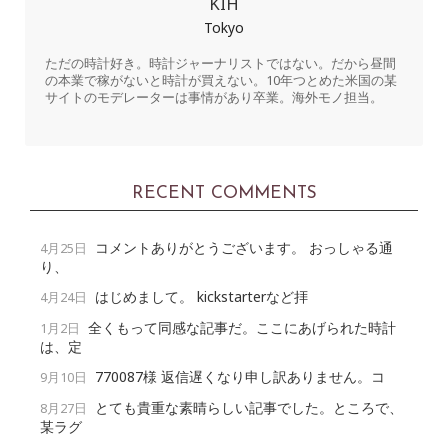
KIH
Tokyo
ただの時計好き。時計ジャーナリストではない。だから昼間
の本業で稼がないと時計が買えない。10年つとめた米国の某
サイトのモデレーターは事情があり卒業。海外モノ担当。
RECENT COMMENTS
コメントありがとうございます。 おっしゃる通
4月25日
り、
はじめまして。 kickstarterなど拝
4月24日
全くもって同感な記事だ。ここにあげられた時計
1月2日
は、定
770087様 返信遅くなり申し訳ありません。コ
9月10日
とても貴重な素晴らしい記事でした。ところで、
8月27日
某ラグ