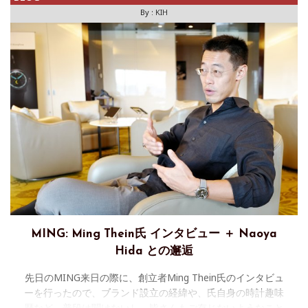
By :
KIH
MING: Ming Thein氏 インタビュー ＋ Naoya
Hida との邂逅
先日のMING来日の際に、創立者Ming Thein氏のインタビュ
ーを行ったので、ブランド設立の経緯や、氏自身の時計趣味
歴など、普段は聞けないし、皆さんもご存じないようなこと