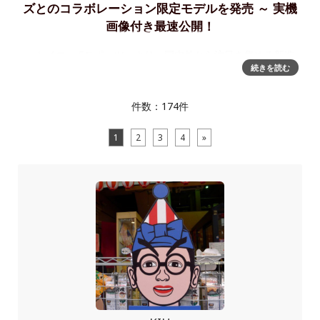
ズとのコラボレーション限定モデルを発売 ～ 実機
画像付き最速公開！
＜セイコー 5スポーツ＞より、国内外から注目を集める新進
続きを読む
気鋭のグラフィックデザイナー、グッチメイズとのコラボレ
ーション限定モデルを発売！セイコーウオッチ株式会社は、
日本製のメカニカルムーブメントを搭載したカジュアルウオ
件数：174件
ッチブランド＜
1
2
3
4
»