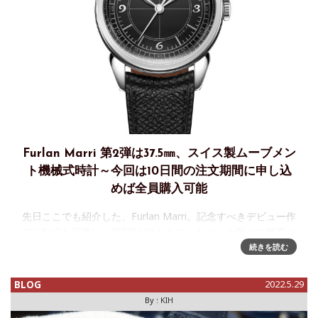
Furlan Marri 第2弾は37.5㎜、スイス製ムーブメン
ト機械式時計～今回は10日間の注文期間に申し込
めば全員購入可能
先日ここでも紹介した、Furlan Marri。記念すべきデビュー作
でGPHGを受賞し、第2弾が待たれていたが、今般その概要が
明らかになったので、日本の皆さんにも広くお伝えしたい。
続きを読む
まずは、最重要情報から。第1弾はGPHG受賞のこともあって
か
BLOG
2022.5.29
By :
KIH