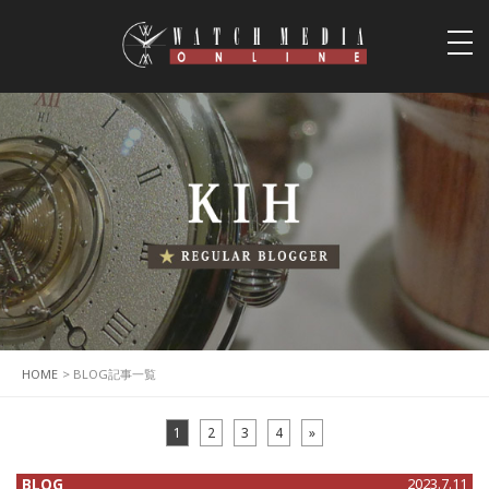
togg
navi
HOME
> BLOG記事一覧
1
2
3
4
»
BLOG
2023.7.11