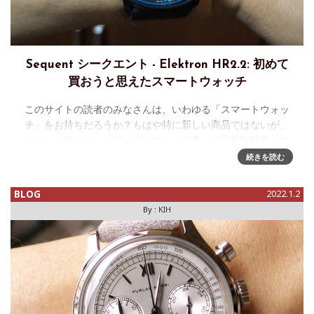
Sequent シークエント - Elektron HR2.2: 初めて
買おうと思えたスマートウォッチ
このサイトの読者のみなさんは、いわゆる「スマートウォッ
チ」をお持ちだろうか？もはや特に新しい商品ではないが、
ちょっと前には、「アップルウォッチ®」が出荷数世界一の
腕時計、などというニュースを見た気がする。筆者は、この
続きを読む
サイトの多くの読
BLOG
2022.1.2
By :
KIH