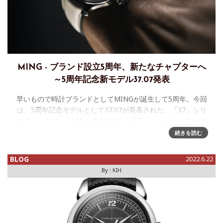
MING - ブランド設立5周年、新たなチャプターへ
～5周年記念新モデル37.07発表
早いもので時計ブランドとしてMINGが誕生して5周年。今回
は、5周年記念モデルとして37.07が発表された。「37」シリ
ーズとしては、37.05に続き2作目。以下、ニュースリリース
の抄訳をまずはご紹介したい。＝＝＝＝＝＝＝＝＝＝＝＝
続きを読む
BLOG
2022.6.22
By :
KIH