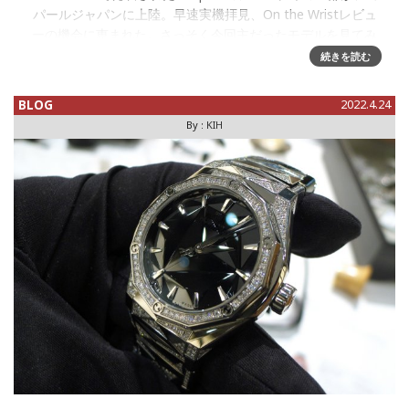
パールジャパンに上陸。早速実機拝見、On the Wristレビュ
ーの機会に恵まれた。さっそく今回主だったモデルを見てみ
よう。それぞれ、W&Wで発表したモデルであり、そ
続きを読む
BLOG
2022.4.24
By :
KIH