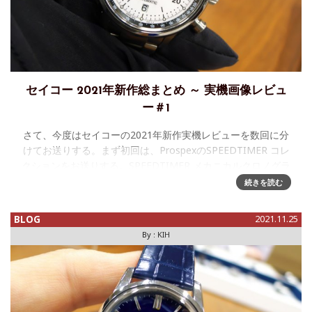
セイコー 2021年新作総まとめ ～ 実機画像レビュ
ー＃1
さて、今度はセイコーの2021年新作実機レビューを数回に分
けてお送りする。まず初回は、ProspexのSPEEDTIMER コレ
クションをお送りする。SPEEDTIMER メカニカルクロノグラ
フ - SBEC007/ SBEC009この２つ
続きを読む
BLOG
2021.11.25
By :
KIH