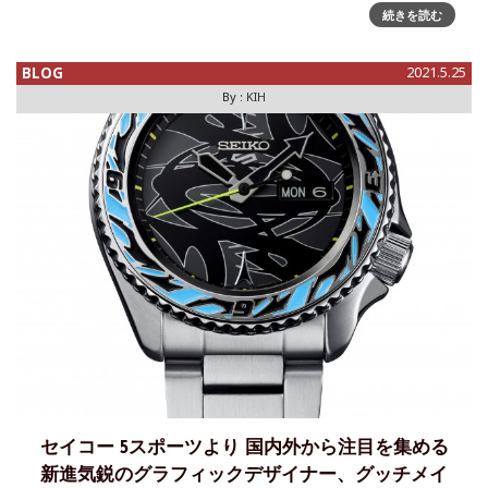
は、ほぼ完全自作。日本で言うと、菊野昌宏氏に近いタイプ
続きを読む
だ。ただし、今回紹介する時計師は、まだ時計を発表してい
ない。あと数か月、とのこと
BLOG
2021.5.25
By :
KIH
セイコー 5スポーツより 国内外から注目を集める
新進気鋭のグラフィックデザイナー、グッチメイ