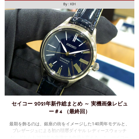
By :
KIH
セイコー 2021年新作総まとめ ～ 実機画像レビュ
ー＃4 （最終回）
最期を飾るのは、銀座の街をイメージした140周年モデルと、
プレザージュによる初の琺瑯ダイヤル レディースウォッチ
だ。どちらも2021年を象徴する作品と言える。１．セイコー