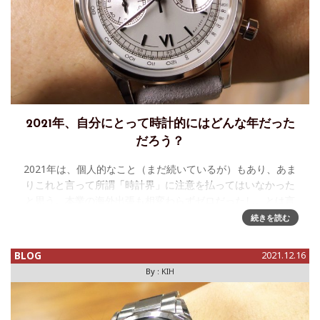
2021年、自分にとって時計的にはどんな年だった
だろう？
2021年は、個人的なこと（まだ続いているが）もあり、あま
りこれと言って所謂「時計界」に注意を払ってはいなかった
と思う。本業の海外出張も相変わらずゼロだったし。とは言
え、ccfanさんが書いているような新たな機構たちは、それは
続きを読む
それとして、と
BLOG
2021.12.16
By :
KIH