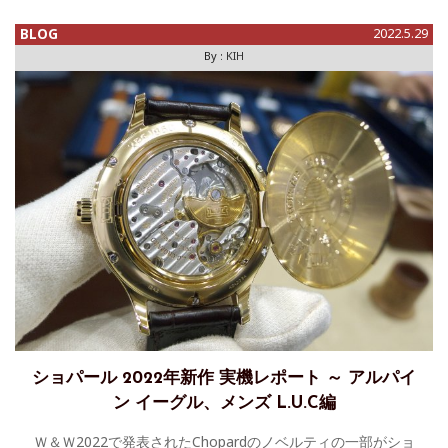
（リンクに飛んで、リ
BLOG
2022.5.29
By :
KIH
ショパール 2022年新作 実機レポート ～ アルパイ
ン イーグル、メンズ L.U.C編
Ｗ＆Ｗ2022で発表されたChopardのノベルティの一部がショ