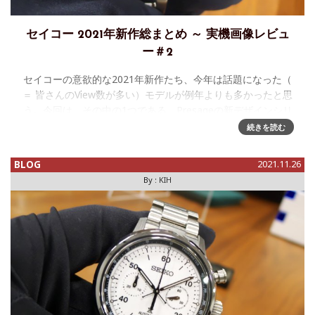
セイコー 2021年新作総まとめ ～ 実機画像レビュ
ー＃2
セイコーの意欲的な2021年新作たち、今年は話題になった（
＝ 皆さんのView数が多い）モデルが例年よりも多かったと思
う。今回は、その中の1つである、Presageの新デザインシリ
ーズ「Ocean Traveler」と、「Sharp Ed
続きを読む
BLOG
2021.11.26
By :
KIH