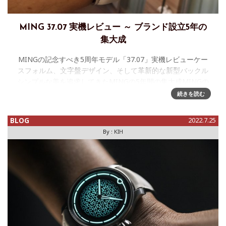
MING 37.07 実機レビュー ～ ブランド設立5年の
集大成
MINGの記念すべき5周年モデル「37.07」実機レビューケー
スフォルム、文字盤デザイン、そして革新的な新型バックル
シンプルな美を追求してきたMINGの5年間の集大成MINGの
お家芸、蓄光剤をふんだんに使った文字盤このサイトで時計
続きを読む
をレビュー
BLOG
2022.7.25
By :
KIH