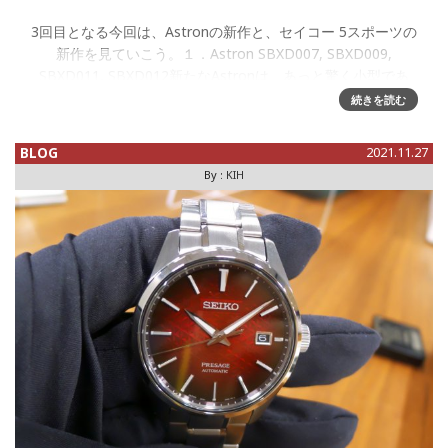
3回目となる今回は、Astronの新作と、セイコー 5スポーツの
新作を見ていこう。１．Astron SBXD007, SBXD009,
SBXD011, SBXD012新たなAstronは、あっと驚く小型であ
る。横径39㎜！ いままでAst
続きを読む
BLOG
2021.11.27
By :
KIH