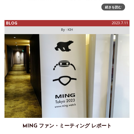
を拝聴した。筆者が、こう言った新興独立系ブランドに注力
続きを読む
している
BLOG
2023.7.11
By :
KIH
MING ファン・ミーティング レポート