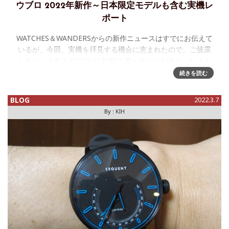
ウブロ 2022年新作～日本限定モデルも含む実機レ
ポート
WATCHES＆WANDERSからの新作ニュースはすでにお伝えて
いるが、今回、実機を拝見する機会に恵まれたので、ご披露
したい。今年もウブロは"大漁"と言っていいだろう。1. スク
エア・バン ウニコ思ったより大きい、という感想だが、今後
続きを読む
のモデ
BLOG
2022.3.7
By :
KIH