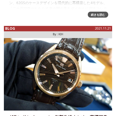
ン、62GSのケースデザインを現代的に再構築した4モデル、
「二十四節気がもたらす束の間の美をダイヤルに宿すコレク
ション」だ。本年2月に、四季を表した4つのGMTモデルが発
続きを読む
表され好評を博
BLOG
2021.11.21
By :
KIH