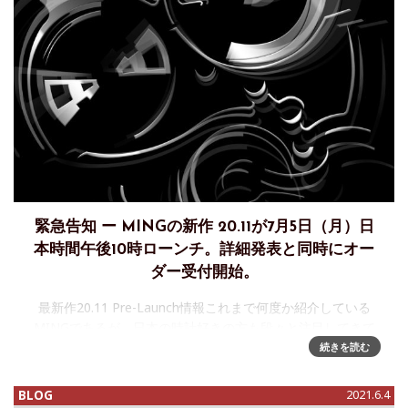
緊急告知 ー MINGの新作 20.11が7月5日（月）日
本時間午後10時ローンチ。詳細発表と同時にオー
ダー受付開始。
最新作20.11 Pre-Launch情報これまで何度か紹介している
MINGであるが、日本の時計好きの方も段々と注目してきて
いるようで、筆者も日本に紹介した、且つ1ファンとしてうれ
続きを読む
しい限り。世界的には大人気で、出すモデルがすべて数分で
売
BLOG
2021.6.4