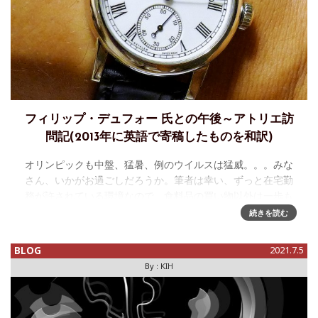
フィリップ・デュフォー 氏との午後～アトリエ訪
問記(2013年に英語で寄稿したものを和訳)
オリンピックも中盤、猛暑、例のウイルスは猛威。。。みな
さん、いかがお過ごしだろうか。筆者は幸い、ずっと在宅勤
務が許されている環境なので、食料品の買い物以外は一歩も
出ずに問題なく過ごしているが、そうもいかない人たちは本
続きを読む
当にお疲れ様である。もち
BLOG
2021.7.5
By :
KIH