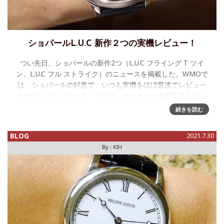
ショパールL.U.C 新作２つの実機レビュー！
つい先日、ショパールの新作2つ（L.U.C フライング T ツイ
ン、L.U.C フル ストライク）のニュースを掲載した。WMOで
は、ショパールの好意で、いつも実機をほぼ最速でレビュー
させていただいている。今回も、それぞれの実機写真を中心
にご
続きを読む
BLOG
2021.7.30
By :
KIH