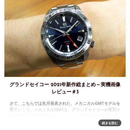
グランドセイコー 2021年新作総まとめ～実機画像
レビュー＃3
さて、こちらでは先月発表された、メカニカルGMTモデルを
見ていこう。メカニカルGMTは、グランドセイコーが復刻さ
れてすぐにSBGM001がデビューした（筆者も革ストラップに
替えて愛用していた）。その後、いくつかGMTモデルは更改
続きを読む
されそのたび