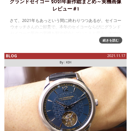
グランドセイコー 2021年新作総まとめ～実機画像
レビュー＃1
さて、2021年もあっという間に終わりつつあるが、セイコー
ウオッチさんのご好意で、本年のセイコーならびにグランド
セイコーの新作の実機を順次紹介していこうと思う。すでに
今年前半に紹介済みのものもあるが、今回、あらためて今年
続きを読む
の流れをまとめる意味
BLOG
2021.11.17
By :
KIH