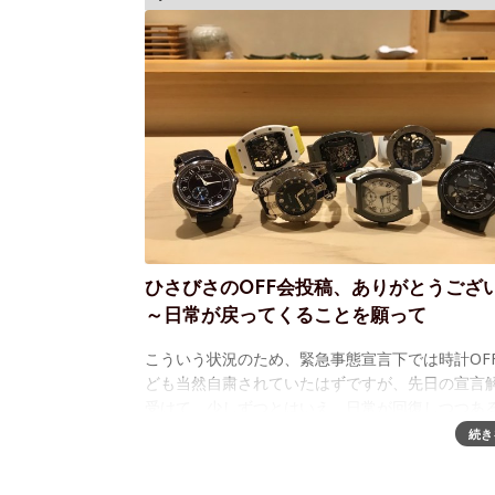
ひさびさのOFF会投稿、ありがとうござ
～日常が戻ってくることを願って
こういう状況のため、緊急事態宣言下では時計OF
ども当然自粛されていたはずですが、先日の宣言
受けて、少しずつとはいえ、日常が回復しつつあ
です。WATCH MEDIA "OFF"LINEにも久しぶり
続き
が！！！すごいラインナ