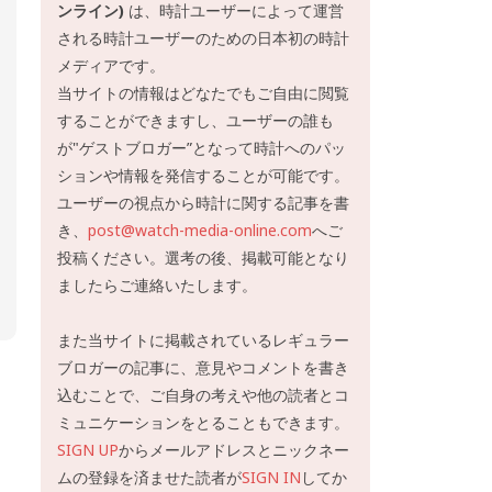
ンライン)
は、時計ユーザーによって運営
される時計ユーザーのための日本初の時計
メディアです。
当サイトの情報はどなたでもご自由に閲覧
することができますし、ユーザーの誰も
が"ゲストブロガー”となって時計へのパッ
ションや情報を発信することが可能です。
ユーザーの視点から時計に関する記事を書
き、
post@watch-media-online.com
へご
投稿ください。選考の後、掲載可能となり
ましたらご連絡いたします。
また当サイトに掲載されているレギュラー
ブロガーの記事に、意見やコメントを書き
込むことで、ご自身の考えや他の読者とコ
ミュニケーションをとることもできます。
SIGN UP
からメールアドレスとニックネー
ムの登録を済ませた読者が
SIGN IN
してか