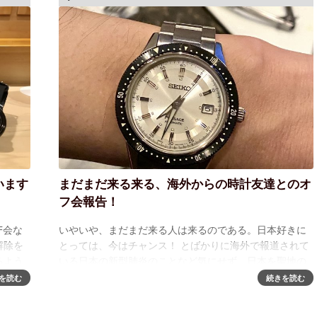
います
まだまだ来る来る、海外からの時計友達とのオ
フ会報告！
F会な
いやいや、まだまだ来る人は来るのである。日本好きに
解除を
とっては、今はチャンス！ とばかりに海外で報道されて
るよう
いる日本の新型肺炎のことなど気にせず、日本を聖地の
の投稿
ように思って来てくれちゃうんですねえ。前回のWATCH
を読む
続きを読む
MEDIA OFFLINEの記事