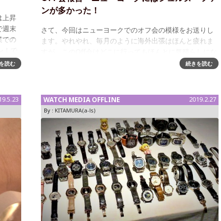
ンが多かった！
は上昇
で週末
さて、今回はニューヨークでのオフ会の模様をお送りし
業での
ます。やれやれ、毎月のように海外出張はほんと疲れま
シ！で
すが、このOff会はどこに行ってもほんとに気晴らしにな
って楽しいです。特に、ニューヨークは以前長い間住ん
を読む
続きを読む
でいたこともあり、街並みの変化に驚き
19.5.23
WATCH MEDIA OFFLINE
2019.2.27
By :
KITAMURA(a-ls)