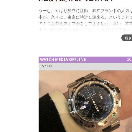
うーむ。やはり独立時計師、独立ブランドの人気
中か。久々に、東京に時計友達来る、ということ
のミニお茶会兼オフ会をしてきました。幸い、本
出張（時計関係ではありません）は7月と8月はナ
ありまして（出張先の相手は夏は休んでば
続き
WATCH MEDIA OFFLINE
20
By :
KIH