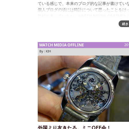
ている感じで、本来のブログ的な記事が書けてい
個人ブログの頃には時計について思ったことをけ
気軽に書いていたが、WATCH MEDIA ONLINE
やや公けな面も増えてきた今
続き
WATCH MEDIA OFFLINE
20
By :
KIH
外国より友きたる。ミニOFF会！