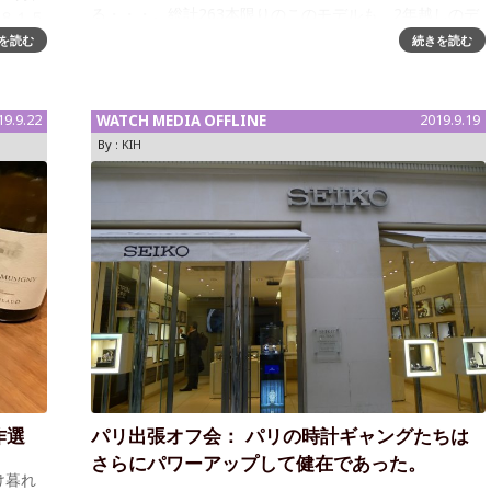
る・・・。総計263本限りのこのモデルも、2年越しのデ
８１５
リヴァリーをそろそろ終えようとしている。世界中から
ーがピ
を読む
続きを読む
のオファーがあったため、ラ
・ケー
19.9.22
WATCH MEDIA OFFLINE
2019.9.19
By :
KIH
作選
パリ出張オフ会： パリの時計ギャングたちは
さらにパワーアップして健在であった。
け暮れ