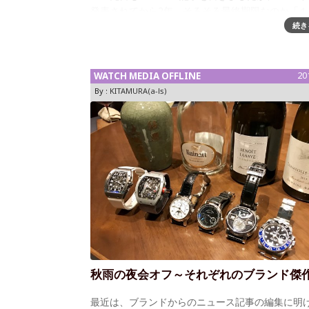
発表されてから2年、そろそろ最終期限なのか「１
ウォルター・ランゲへのオマージュ」のデリバリ
続き
ッチをあげている。 この度も、ホワイトゴールド
スがご納品された友人と
WATCH MEDIA OFFLINE
20
By :
KITAMURA(a-ls)
秋雨の夜会オフ～それぞれのブランド傑
最近は、ブランドからのニュース記事の編集に明