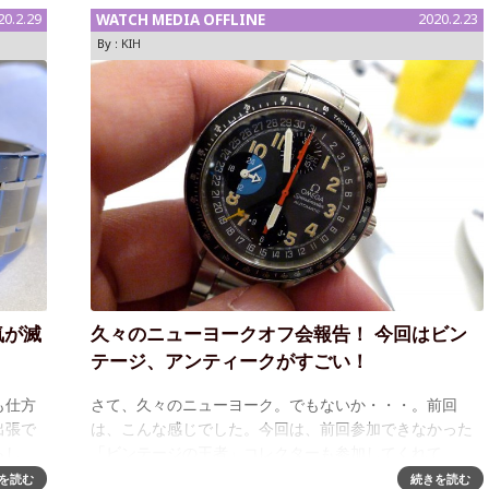
20.2.29
WATCH MEDIA OFFLINE
2020.2.23
By :
KIH
気が滅
久々のニューヨークオフ会報告！ 今回はビン
テージ、アンティークがすごい！
も仕方
さて、久々のニューヨーク。でもないか・・・。前回
出張で
は、こんな感じでした。今回は、前回参加できなかった
らし
「ビンテージの王者」コレクターも参加してくれて、
た。日
（はっきり言って私にはそこまで知識が及ばない）大量
を読む
続きを読む