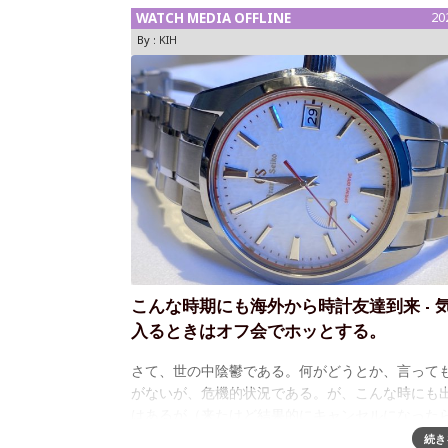
WATCH MEDIA OFFLINE
20
By :
KIH
こんな時期にも海外から時計友達到来 - 
入るときはオフ会でホッとする。
さて、世の中陰鬱である。何がどうとか、言って
がないが、危機的状況である。が、こんな時にも
はあるが（来たけど結果的にキャンセルになった
い）、遠くオーストラリアから時計友達が来てい
続き