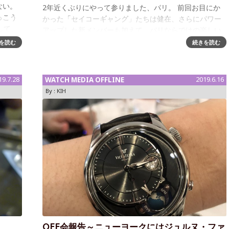
ない。
2年近くぶりにやって参りました、パリ。 前回お目にか
っこう
かった「セイコーギャング」たちは健在、さらにパワー
として、
アップした新メンバーも加えて、パリならではの楽しい
GTG、オフ会をやってきました。ちなみに、皆さん私が
を読む
続きを読む
本当に出張なのかどうか疑問
19.7.28
WATCH MEDIA OFFLINE
2019.6.16
By :
KIH
OFF会報告～ニューヨークにはジュルヌ・ファ