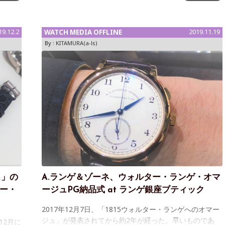
の時計を持ち込んでくれました。以下の写真は「
19.12.2
WATCH MEDIA OFFLINE
2019.11.19
By :
KITAMURA(a-ls)
ュ」の
A.ランゲ＆ゾーネ、ウォルター・ランゲ・オマ
ター・
ージュPG納品式 at ランゲ銀座ブティック
2017年12月7日、「1815ウォルター・ランゲへのオマー
ジュ」が発表されてから約2年が経った。早いものであ
12月に