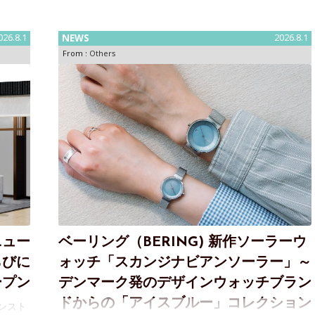
系高級機械式ウォッチメゾンのパルミジャーニ・フルリ
エは、創立30周年を記念し、ミシェル・パルミジャーニ
026.8.1
NEWS
2026.8.1
によって修復
From :
Others
ニュー
ベーリング（BERING) 新作ソーラーウ
らびに
ォッチ「スカンジナビアンソーラー」～
ープン
デンマーク発のデザインウォッチブラン
ドからの「アイスブルー」コレクション
ンスト