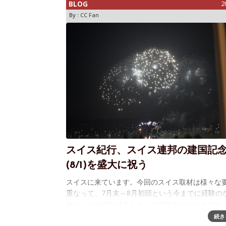
BLOG
2
「クラシック マンシ
By :
CC Fan
スイス紀行、スイス連邦の建国記
(8/1)を盛大に祝う
スイスに来ています。今回のスイス取材は様々な
重なって、7月末～8月初頭という今までに経験の
ケジュールになりました。このスケジュールによ
じめてスイス連邦の建国記念日、すなわちSchweiz
続き