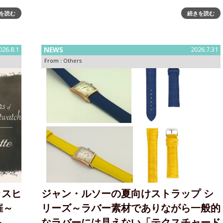
カ発デ
BERINGから北極の氷河が織りなす繊細なアイスブルー
を読む
続きを読む
ン株式
をまとったソーラーウォッチが登場A quiet and beautiful
国で創
color "Ice Blue"――デンマークのデザインウォッチブラ
ンド BERINGは、北極の広大な大自然か
026.8.1
NEWS
2026.7.31
From :
Others
ラスヒ
ジャン・ルソーの夏向けストラップ シ
催～
リーズ～ラバー素材でありながら一般的