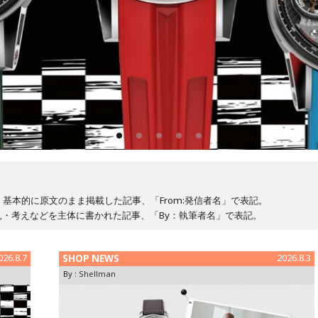
基本的に原文のまま掲載した記事、「From:発信者名」で表記。
・考えなどを主体に書かれた記事、「By：執筆者名」で表記。
026.8.7
SHOP NEWS
2026.8.3
By :
Shellman