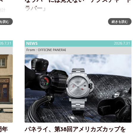
へ
なラバーには見えない「テクスチャード
ラバー」
時計
ら腕時
ヴィンテージウォッチ愛好家に朗報～夏に備えてレザー
を読む
続きを読む
迎えたグ
ストラップを衣替え猛暑が予想されている今年の夏は、
ら腕時
ヴィンテージウォッチ愛好家にとっては辛い季節。とい
うのもアールデコ様式の美しいデザインの時計には、や
26.7.31
NEWS
2026.7.31
はり重厚で渋い雰囲気のレザースト
From :
OFFICINE PANERAI
周年
パネライ、第38回アメリカズカップを