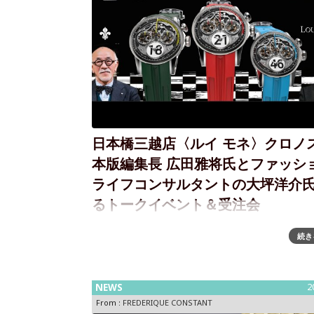
日本橋三越店〈ルイ モネ〉クロノ
本版編集長 広田雅将氏とファッシ
ライフコンサルタントの大坪洋介
るトークイベント＆受注会
会期：2026年8月11日(火・祝) 午後3時～会場
続き
三越本店 本館6階 ウォッチギャラリー / cal.BAR 
8月5日(水)から開催の「第29回日本橋三越ワール
ッチフェア」に合わせて、スイスの時計
NEWS
2
From :
FREDERIQUE CONSTANT