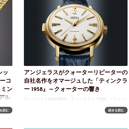
シッ
アンジェラスがクォーターリピーターの
ターコ
自社名作をオマージュした「ティンクラ
、ミン
ー 1958』～クォーターの響き
デル
アンジェラスW&W新作「ティンクラー 1958』～クォー
ターの響きオリジナルモデルへの忠実なオマージュとし
ト」～
を読む
続きを読む
て「ティンクラー 1958」リピーターは、アンジェラスの
リーン
チャイム付き時計の豊かな伝統を称える時計です。クォ
かでス
ーターリピーター機構を備
した