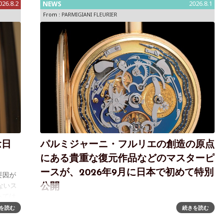
026.8.2
NEWS
2026.8.1
From :
PARMIGIANI FLEURIER
念日
パルミジャーニ・フルリエの創造の原点
にある貴重な復元作品などのマスターピ
ースが、2026年9月に日本で初めて特別
要因が
ないス
公開
っては
メゾン創立30周年を祝し「メカニカル ワンダーズ
er
を読む
続きを読む
2026」を東京で開催 1996年に創立されたスイスの独立