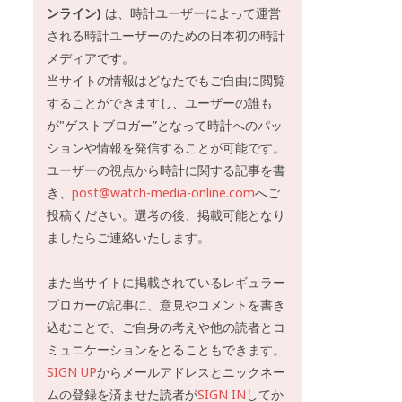
ンライン)
は、時計ユーザーによって運営
される時計ユーザーのための日本初の時計
メディアです。
当サイトの情報はどなたでもご自由に閲覧
することができますし、ユーザーの誰も
が"ゲストブロガー”となって時計へのパッ
ションや情報を発信することが可能です。
ユーザーの視点から時計に関する記事を書
き、
post@watch-media-online.com
へご
投稿ください。選考の後、掲載可能となり
ましたらご連絡いたします。
また当サイトに掲載されているレギュラー
ブロガーの記事に、意見やコメントを書き
込むことで、ご自身の考えや他の読者とコ
ミュニケーションをとることもできます。
SIGN UP
からメールアドレスとニックネー
ムの登録を済ませた読者が
SIGN IN
してか