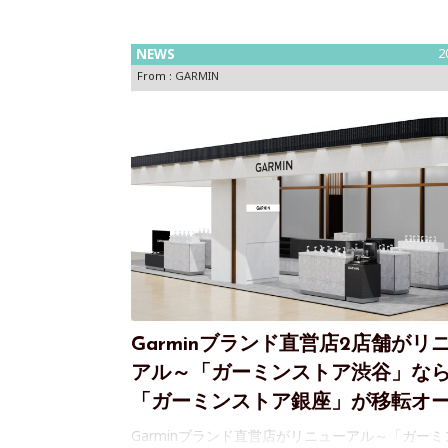
Bundesfeiertag
NEWS
2
From :
GARMIN
Garminブランド直営店2店舗がリ
アル～「ガーミンストア渋谷」な
「ガーミンストア銀座」が移転オ
Garminブランド直営店がリニューアル～「ガーミ