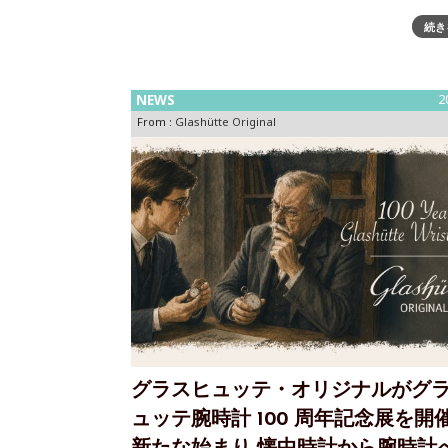
ア渋谷」ならびに「ガーミンストア銀座」アメリ
続き
ータ活用のプロフェッショナル、ガーミンジャパ
会社（以下、Garmin）は、1989年アメリカ合衆
業、複数のGPSを
NEWS
2
From :
Glashütte Original
グラスヒュッテ・オリジナルがグ
ュッテ腕時計 100 周年記念展を開