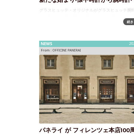
新たな始まり-懐中時計から腕時計
グラスヒュッテ・オリジナルがグラスヒュッテ腕
100 周年記念展を開催～新たな始まり-懐中時計か
続き
計へ昨年グラスヒュッテ時計製造技術180周年を
ラスヒュッテ・オリジナル。今年は、懐中時計か
計のムーブメントが本格
NEWS
20
From :
OFFICINE PANERAI
パネライ が フィレンツェ本店100