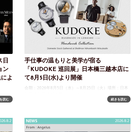
ス日
手仕事の温もりと美学が宿る
ョン
「KUDOKE 巡回展」日本橋三越本店に
氏によ
て8月5日(水)より開催
会期：2026年8月5日（水）～8月25日（火）場所：日本
橋三越本店 本館６階 ウォッチギャラリー / シェルマン
：日本橋
を読む
続きを読む
伊勢丹新宿店・銀座三越店にてご好評をいただいており
2026年
ます、ドイツの独立時計師ステファン・クドケ（Stefan
ドウォ
Kudoke）
026.8.2
NEWS
2026.8.2
From :
Angelus