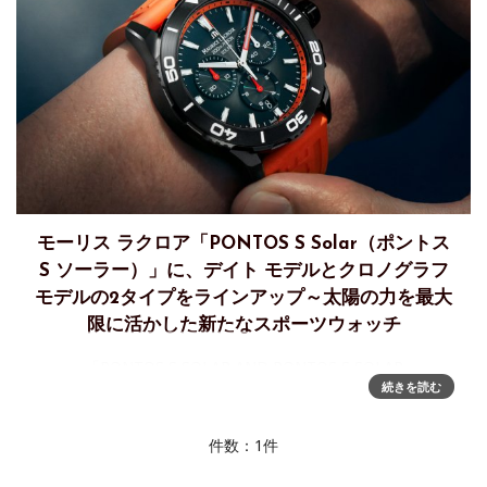
モーリス ラクロア「PONTOS S Solar（ポントス
S ソーラー）」に、デイト モデルとクロノグラフ
モデルの2タイプをラインアップ～太陽の力を最大
限に活かした新たなスポーツウォッチ
「PONTOS S SOLAR AND PONTOS S SOLAR
続きを読む
CHRONOGRAPH」、太陽の力を最大限に活かした新たなスポ
ーツウォッチ ～より速く。より遠くへ。より大きなアドレナ
リンをモーリス・ラクロアの新作「PONTOS
件数：1件