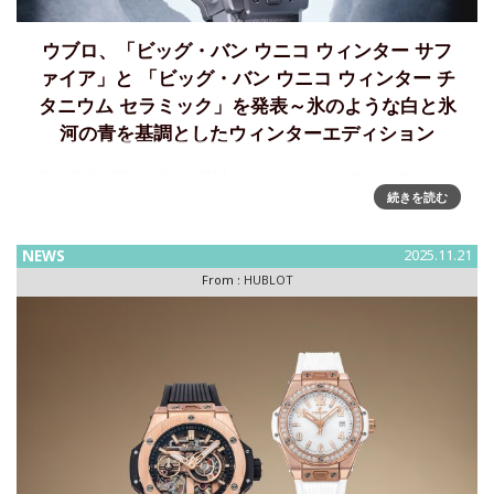
ウブロ、「ビッグ・バン ウニコ ウィンター サフ
ァイア」と 「ビッグ・バン ウニコ ウィンター チ
タニウム セラミック」を発表～氷のような白と氷
河の青を基調としたウィンターエディション
冬の精神を宿した2つの時計 「ビッグ・バン ウニコ ウィンタ
続きを読む
ー サファイア」と 「ビッグ・バン ウニコ ウィンター チタニ
ウム セラミック」を発表今シーズン、ウブロは「ビッグ・バ
ン ウニコ ウィンター サファイア」と「ビッグ・バン
NEWS
2025.11.21
From :
HUBLOT