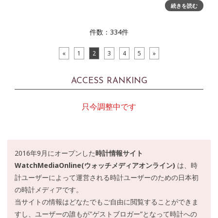
続きを読む
あるキリアン・エムバペが、新しい「クラシック・フュージ
ョンクロノグラフ UEFAチャンピオンズリーグ チタニウム」
を発表サッカーにおいては、タイミングが全てです。2015年
件数：334件
から、
«
1
2
3
4
5
»
ACCESS RANKING
只今調整中です
2016年9月にオープンした
時計情報サイト
WatchMediaOnline(ウォッチメディアオンライン)
は、時
計ユーザーによって運営される時計ユーザーのための日本初
の時計メディアです。
当サイトの情報はどなたでもご自由に閲覧することができま
すし、ユーザーの誰もが"ゲストブロガー”となって時計への