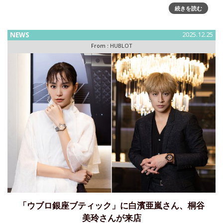
催ウブロは、2026年1月7日(水)～3月16日(月)まで、阪急メン
続きを読む
ズ大阪1階に期間限定で「ウブロ阪急メンズ大阪
NEWS
2025.12.25
From :
HUBLOT
「ウブロ銀座ブティック」に白濱亜嵐さん、桐谷
美玲さんが来店