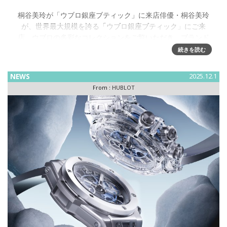
桐谷美玲が「ウブロ銀座ブティック」に来店俳優・桐谷美玲
が、世界最大規模を誇る「ウブロ銀座ブティック」にご来
店。ウブロの多彩なコレクションをご覧いただき、ブランド
を象徴する「ビッグ・バン」と「クラッシック・フュージョ
続きを読む
ン」より、洗練された
NEWS
2025.12.1
From :
HUBLOT