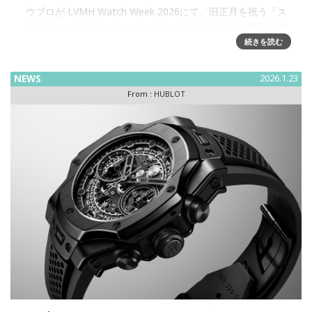
ウブロが LVMH Watch Week 2026にて、旧正月を祝う「ス
ピリット オブ ビッグ・バン イヤーオブホース」を発表午年
を祝して、ウブロは素材革新の限界を押し広げる88本の特別
続きを読む
なモデル「スピリット オブ ビッグ・バン イヤ
NEWS
2026.1.23
From :
HUBLOT