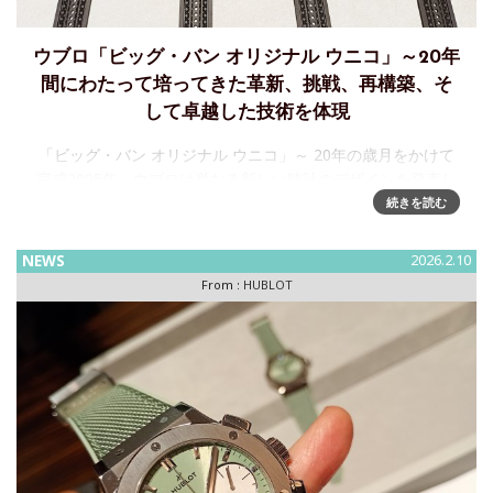
ウブロ「ビッグ・バン オリジナル ウニコ」～20年
間にわたって培ってきた革新、挑戦、再構築、そ
して卓越した技術を体現
「ビッグ・バン オリジナル ウニコ」～ 20年の歳月をかけて
完成2005年、ウブロは単なる新しい時計のデザインを発表し
ただけでなく、業界に衝撃を与えました。1980年、ウブロは
続きを読む
ゴールドとラバーを融合させました。2005年、「ビッグ・
NEWS
2026.2.10
From :
HUBLOT