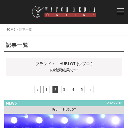
togg
navi
HOME
> 記事一覧
記事一覧
ブランド：
HUBLOT (ウブロ )
の検索結果です
«
1
2
3
4
5
»
NEWS
2026.2.16
From :
HUBLOT