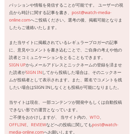
パッションや情報を発信することが可能です。 ユーザーの視
点から時計に関する記事を書き、
post@watch-media-
online.com
へご投稿ください。選考の後、掲載可能となりま
したらご連絡いたします。
また当サイトに掲載されているレギュラーブロガーの記事
に、意見やコメントを書き込むことで、ご自身の考えや他の
読者とコミュニケーションをとることもできます。
SIGN UP
からメールアドレスとニックネームの登録を済ませ
た読者が
SIGN IN
してから投稿した場合は、そのニックネー
ムが投稿者として表示されます。また、匿名でコメントを残
したい場合はSIGN INしなくとも投稿が可能になりました。
当サイトは現在、一部コンテンツが開発中もしくは自動投稿
できない形での運営となっています。
ご不便をおかけしますが、 当サイト内の、
WTO
、
OFFLINE
、
REVIEW
などへの投稿に関しても
post@watch-
media-online.com
へお願いします。