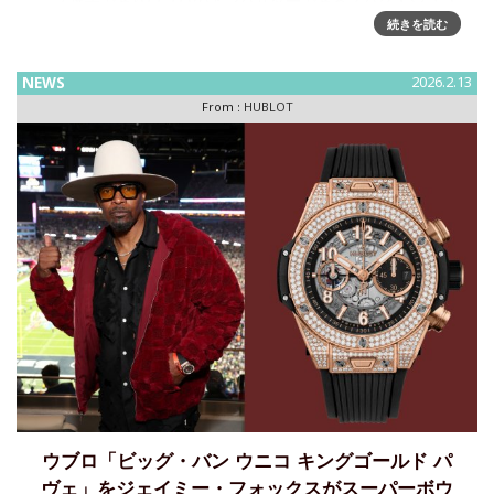
ニス選手でありウブロのアンバサダーであるノバク・ジョコ
ビッチが、メルボルン・パークで行われた全豪オープン11日
続きを読む
目の男子シングルス準々決勝で、イタリアのロレンツォ・ム
ゼッティに勝利
NEWS
2026.2.13
From :
HUBLOT
ウブロ「ビッグ・バン ウニコ キングゴールド パ
ヴェ」をジェイミー・フォックスがスーパーボウ