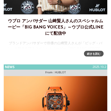
ウブロ アンバサダー 山﨑賢人さんのスペシャルム
ービー「BIG BANG VOICES」～ウブロ公式LINE
にて配信中
ブランドアンバサダーで俳優の山﨑賢人さんが「ビッグ・バ
ン」の魅力を語るスペシャルムービー「BIG BANG VOICES」
を、9月30日よりウブロ公式LINEアカウントで配信中本編で
続きを読む
は、山﨑賢人さんが「ビッグ・バン」の特徴や、誕生2
NEWS
2025.10.2
From :
HUBLOT