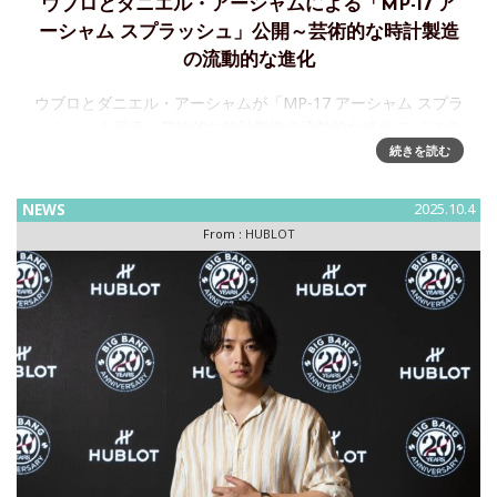
ウブロとダニエル・アーシャムによる「MP-17 ア
ーシャム スプラッシュ」公開～芸術的な時計製造
の流動的な進化
ウブロとダニエル・アーシャムが「MP-17 アーシャム スプラ
ッシュ」を発表～芸術的な時計製造の流動的な進化 スイスの
先駆的な高級時計メーカーであるウブロは、アメリカ人アー
続きを読む
ティストであり、ウブロのアンバサダーを務めるダニエル・
アーシ
NEWS
2025.10.4
From :
HUBLOT