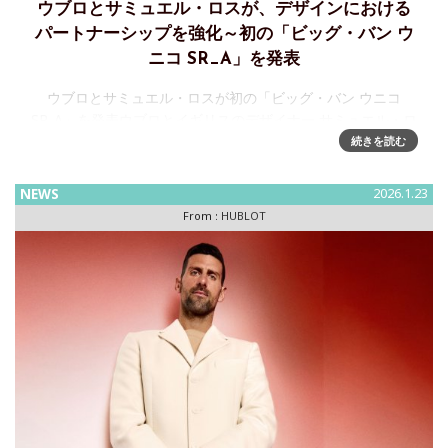
ウブロとサミュエル・ロスが、デザインにおける
パートナーシップを強化～初の「ビッグ・バン ウ
ニコ SR_A」を発表
ウブロとサミュエル・ロスが初の「ビッグ・バン ウニコ
SR_A」を発表ウブロとイギリスのデザイナー サミュエル・ロ
スは、自社開発・製造のクロノグラフムーブメント「ウニ
続きを読む
コ」を搭載した初のSR_A シグネチャーモデル「ビッグ・バン
ウニ
NEWS
2026.1.23
From :
HUBLOT