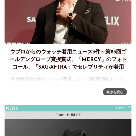
ウブロからのウォッチ着用ニュース3件～第83回ゴ
ールデングローブ賞授賞式、「MERCY」のフォト
コール、「SAG-AFTRA」でセレブリティが着用
2026年初頭を飾るウォッチ着用ニュース3件第83回ゴールデ
ングローブ賞授賞式でブレット・ゴールドスタイン、ジョ
ー・アルウィン、マシュー・リスがウブロで登場。またクリ
続きを読む
ス・プラットは「MERCY」のフォトコールで、コナー・スト
ーリーは「S
NEWS
2026.1.7
From :
HUBLOT