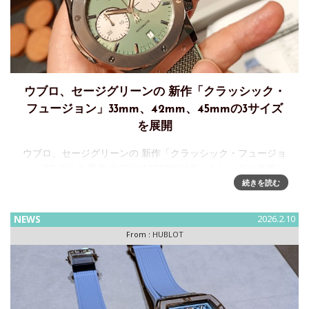
ウブロ、セージグリーンの 新作「クラッシック・
フュージョン」33mm、42mm、45mmの3サイズ
を展開
ウブロ、セージグリーンの 新作「クラッシック・フュージョ
ン」3モデルを発表 ウブロは1980年以来、トレンドと共鳴し
ながら時代の潮流を牽引してきました。今日、ニヨンに拠点
続きを読む
を置くマニュファクチュールは、その若々しさ、既成概念に
とらわれ
NEWS
2026.2.10
From :
HUBLOT