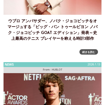
ウブロ アンバサダー、ノバク・ジョコビッチをオ
マージュする「ビッグ・バン トゥールビヨン ノバ
ク・ジョコビッチ GOAT エディション」発表～史
上最高のテニス プレイヤーを称える時計3部作
「ビッグ・バン トゥールビヨン ノバク・ジョコビッチ GOAT
続きを読む
エディション」～ 史上最高の選手、ウブロアンバサダー ノバ
ク・ジョコビッチへのオマージュ ウブロは、LVMH Watch
Weekにて、史上最高のテニスプレーヤーでブラ
NEWS
2026.1.13
From :
HUBLOT