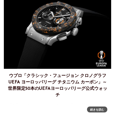
ウブロ「クラシック・フュージョン クロノグラフ
UEFA ヨーロッパリーグ チタニウム カーボン」～
世界限定50本のUEFAヨーロッパリーグ公式ウォッ
チ
「クラシック・フュージョン クロノグラフ UEFA ヨーロッパ
続きを読む
リーグ チタニウム カーボン」を発表ウブロは、UEFAヨーロ