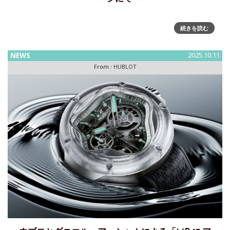
ウブロがポップアップイベント 「The Art of Fusion ~異なる
続きを読む
素材やアイデアの融合~」を開催～2025年 11月12日（水）～
11月18日（火） 伊勢丹新宿店 本館1階 ザ・ステージにてウブ
ロは、2025年11月12日(水
NEWS
2025.10.11
From :
HUBLOT