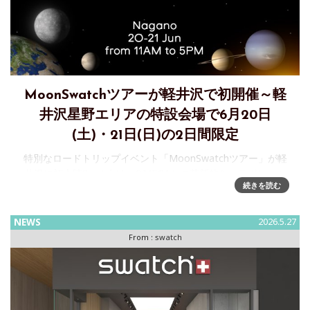
MoonSwatchツアーが軽井沢で初開催～軽
井沢星野エリアの特設会場で6月20日
(土)・21日(日)の2日間限定
特別なロードトリップイベント「MoonSwatchツアー」が軽
井沢に初上陸Swatchは、OMEGAとの革新的なコラボレーシ
続きを読む
ョンにより誕生した「Bioceramic MoonSwatch」コレクショ
ンを、より多くの方に届けるべく、特別な
NEWS
2026.5.27
From :
swatch