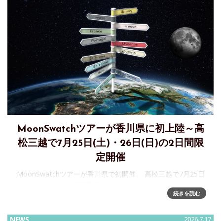
MoonSwatchツアーが香川県に初上陸～高
松三越で7月25日(土)・26日(日)の2日間限
定開催
MoonSwatchツアーが香川県で初開催。 高松三越で7月25日
(土)・26日(日)の2日間限定Swatchは、OMEGAとのコラボレ
続きを読む
ーションで誕生した「Bioceramic MoonSwatch」コレクショ
ンを、より多くの方に届ける
NEWS
2026.7.17