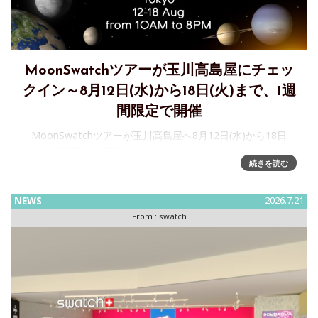
MoonSwatchツアーが玉川高島屋にチェッ
クイン～8月12日(水)から18日(火)まで、1週
間限定で開催
MoonSwatchツアーが玉川高島屋へ8月12日(水)から18日
(火)、1週間限定で開催。 Swatchは、OMEGAとのコラボレー
続きを読む
ションで誕生した「Bioceramic MoonSwatch」コレクション
を、より多くの方に届けるため
NEWS
2026.7.21
From :
swatch