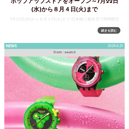
ポップアップストアをオープン～7月22日
(水)から８月４日(火)まで
7月22日(水)から８月４日(火)まで 日本橋三越本店で期間限定
のポップアップストアをオープン ユニークなデザインとポッ
続きを読む
プなカラーで知られるスイスメイドのウォッチメーカー
「Swatch」が、7/22から８/４まで、日本橋三
NEWS
2026.6.25
From :
swatch