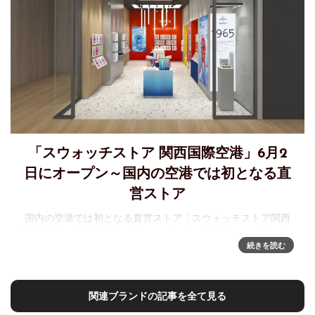
「スウォッチストア 関西国際空港」6月2
日にオープン～国内の空港では初となる直
営ストア
国内の空港では初となる直営ストア「スウォッチストア関西
国際空港」6月2日にオープン スイスメイドのウォッチメーカ
続きを読む
ー「Swatch」が、6月2日(火)、関西国際空港の国際線エリア
(第1ターミナルビル)に「スウォッチストア関西国際空港」を
オ
関連ブランドの記事を全て見る