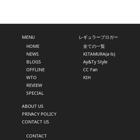
MENU
レギュラーブロガー
HOME
全ての一覧
NEWS
KITAMURA(a-ls)
BLOGS
Ay&Ty Style
OFFLINE
CC Fan
WTO
KIH
REVIEW
SPECIAL
ABOUT US
PRIVACY POLICY
CONTACT US
CONTACT