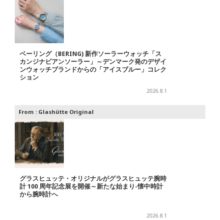
ベーリング（BERING) 新作ソーラーウォッチ「ス
カンジナビアンソーラー」～デンマーク発のデザイ
ンウォッチブランドからの「アイスブルー」コレク
ション
2026.8.1
From :
Glashütte Original
グラスヒュッテ・オリジナルがグラスヒュッテ腕時
計 100 周年記念展を開催～新たな始まり-懐中時計
から腕時計へ
2026.8.1