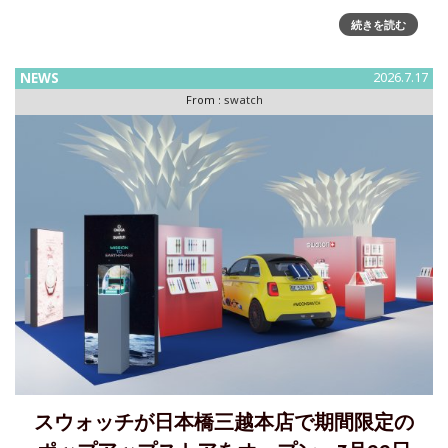
受け継がれる歴史の重みを刻む、 MOONSWATCH1969 年7
続きを読む
月21 日のアポロ11 号 による人類初の月面着陸という歴史的
偉業を称える、ゴールドが主役の限定版MoonSwatch が登場
NEWS
2026.7.17
します。 世代を超えて輝き続ける偉大
From :
swatch
スウォッチが日本橋三越本店で期間限定の