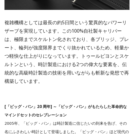
複雑機構としては最長の約5日間という驚異的なパワーリ
ザーブを実現しています。この100%自社製キャリバー
は、極限までスケルトン化されており、各ブリッジ、プレ
ート、輪列が強度限界までくり抜かれているため、軽量か
つ軽快な仕上がりになっています。トゥールビヨンとスケ
ルトンという、時計製造における2つの偉大な要素を、伝
統的な高級時計製造の技術を用いながらも斬新な発想で再
構築しています。
[「ビッグ・バン」20 周年] ～「ビッグ・バン」がもたらした革命的な
マインドセットのセレブレーション
2005年、「ビッグ・バン」は時計製造に信じたいの到来を告げ、その
名にふさわしい時計として登場しました。「ビッグ・バン」ほど現代の