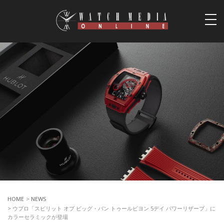
togg
navi
HOME
>
NEWS
> ウブロ「スピリット オブ ビッグ・バン トゥールビヨン 5デイ パワーリザーブ」に
カラーセラミックが登場