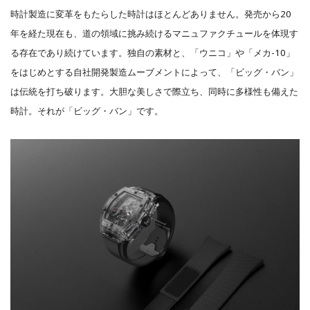
時計製造に変革をもたらした時計はほとんどありません。発売から20
年を経た現在も、道の領域に挑み続けるマニュファクチュールを体現す
る存在であり続けています。独自の素材と、「ウニコ」や「メカ-10」
をはじめとする自社開発製造ムーブメントによって、「ビッグ・バン」
は伝統を打ち破ります。大胆な美しさで際立ち、同時に多様性も備えた
時計。それが「ビッグ・バン」です。