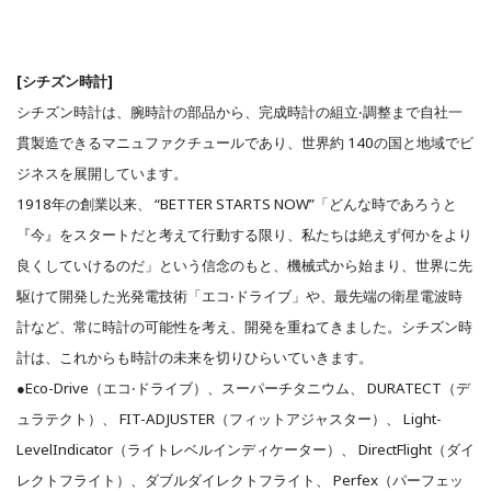
[シチズン時計]
シチズン時計は、腕時計の部品から、完成時計の組⽴‧調整まで⾃社⼀
貫製造できるマニュファクチュールであり、世界約 140の国と地域でビ
ジネスを展開しています。
1918年の創業以来、 “BETTER STARTS NOW”「どんな時であろうと
『今』をスタートだと考えて⾏動する限り、私たちは絶えず何かをより
良くしていけるのだ」という信念のもと、機械式から始まり、世界に先
駆けて開発した光発電技術「エコ‧ドライブ」や、最先端の衛星電波時
計など、常に時計の可能性を考え、開発を重ねてきました。シチズン時
計は、これからも時計の未来を切りひらいていきます。
●Eco-Drive（エコ‧ドライブ）、スーパーチタニウム、 DURATECT（デ
ュラテクト）、 FIT-ADJUSTER（フィットアジャスター）、 Light-
LevelIndicator（ライトレベルインディケーター）、 DirectFlight（ダイ
レクトフライト）、ダブルダイレクトフライト、 Perfex（パーフェッ