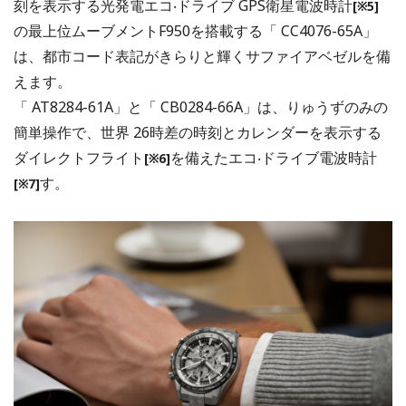
刻を表示する光発電エコ‧ドライブ GPS衛星電波時計
[※5]
の最上位ムーブメントF950を搭載する「 CC4076-65A」
は、都市コード表記がきらりと輝くサファイアベゼルを備
えます。
「 AT8284-61A」と「 CB0284-66A」は、りゅうずのみの
簡単操作で、世界 26時差の時刻とカレンダーを表示する
ダイレクトフライト
を備えたエコ‧ドライブ電波時計
[※6]
す。
[※7]