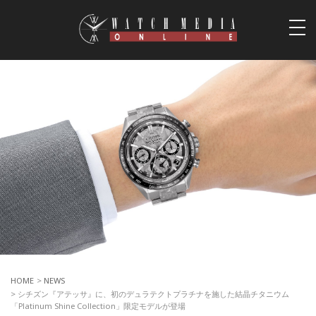
togg
navi
HOME
>
NEWS
> シチズン『アテッサ』に、初のデュラテクトプラチナを施した結晶チタニウム
「Platinum Shine Collection」限定モデルが登場