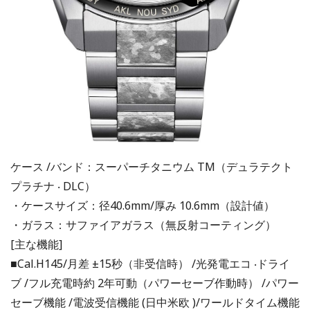
ケース /バンド：スーパーチタニウム TM（デュラテクト
プラチナ ‧ DLC）
・ケースサイズ：径40.6mm/厚み 10.6mm（設計値）
・ガラス：サファイアガラス（無反射コーティング）
[主な機能]
■Cal.H145/月差 ±15秒（非受信時） /光発電エコ ‧ドライ
ブ /フル充電時約 2年可動（パワーセーブ作動時） /パワー
セーブ機能 /電波受信機能 (⽇中米欧 )/ワールドタイム機能