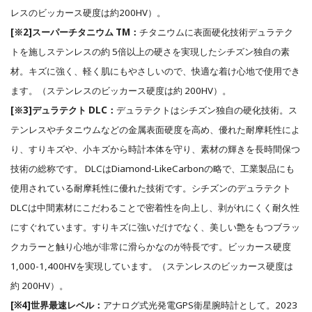
レスのビッカース硬度は約200HV）。
[※2]スーパーチタニウム TM：
チタニウムに表面硬化技術デュラテク
トを施しステンレスの約 5倍以上の硬さを実現したシチズン独⾃の素
材。キズに強く、軽く肌にもやさしいので、快適な着け心地で使用でき
ます。（ステンレスのビッカース硬度は約 200HV）。
[※3]デュラテクト DLC：
デュラテクトはシチズン独⾃の硬化技術。ス
テンレスやチタニウムなどの金属表面硬度を⾼め、優れた耐摩耗性によ
り、すりキズや、⼩キズから時計本体を守り、素材の輝きを⻑時間保つ
技術の総称です。 DLCはDiamond-LikeCarbonの略で、⼯業製品にも
使用されている耐摩耗性に優れた技術です。シチズンのデュラテクト
DLCは中間素材にこだわることで密着性を向上し、剥がれにくく耐久性
にすぐれています。すりキズに強いだけでなく、美しい艶をもつブラッ
クカラーと触り心地が非常に滑らかなのが特⻑です。ビッカース硬度
1,000-1,400HVを実現しています。（ステンレスのビッカース硬度は
約 200HV）。
[※4]世界最速レベル：
アナログ式光発電GPS衛星腕時計として。2023