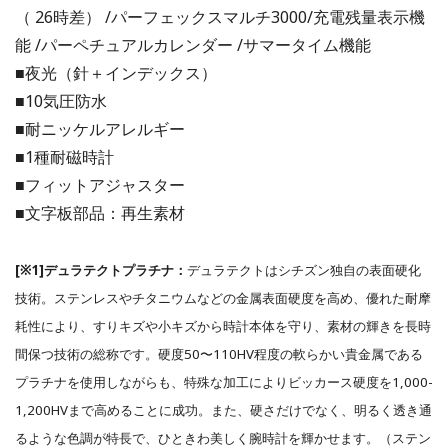
（ 26時差） /パーフェックスマルチ3000/充電残量表示機
能 /パーペチュアルカレンダー /サマータイム機能
■夜光（針＋インデックス）
■10気圧防水
■耐ニッケルアレルギー
■1種耐磁時計
■フィットアジャスター
■⽂字板部品：再生素材
[※1]デュラテクトプラチナ：
デュラテクトはシチズン独⾃の表面硬化
技術。ステンレスやチタニウムなどの金属表面硬度を⾼め、優れた耐摩
耗性により、すりキズや⼩キズから時計本体を守り、素材の輝きを⻑時
間保つ技術の総称です。硬度50〜110HV程度の軟らかい貴金属である
プラチナを使用しながらも、特殊な加⼯によりビッカース硬度を1,000-
1,200HVまで⾼めることに成功。また、硬さだけでなく、明るく透き通
るような⾊調が特⻑で、ひときわ美しく腕時計を輝かせます。（ステン