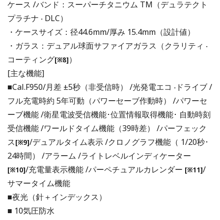
ケース /バンド：スーパーチタニウム TM（デュラテクト
プラチナ ‧ DLC）
・ケースサイズ：径44.6mm/厚み 15.4mm（設計値）
・ガラス：デュアル球面サファイアガラス（クラリティ ‧
コーティング
）
[※8]
[主な機能]
■Cal.F950/月差 ±5秒（非受信時） /光発電エコ ‧ドライブ /
フル充電時約 5年可動（パワーセーブ作動時） /パワーセ
ーブ機能 /衛星電波受信機能･位置情報取得機能･ ⾃動時刻
受信機能 /ワールドタイム機能（39時差） /パーフェック
ス
/デュアルタイム表示 /クロノグラフ機能（ 1/20秒･
[※9]
24時間） /アラーム /ライトレベルインディケーター
/充電量表示機能 /パーペチュアルカレンダー
/
[※10]
[※11]
サマータイム機能
■夜光（針＋インデックス）
■ 10気圧防水