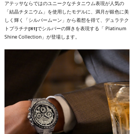
アテッサならではのユニークなチタニウム表現が人気の
「結晶チタニウム」を使用したモデルに、満月が銀⾊に美
しく輝く「シルバームーン」から着想を得て、デュラテク
トプラチナ
でシルバーの輝きを表現する「 Platinum
[※1]
Shine Collection」が登場します。