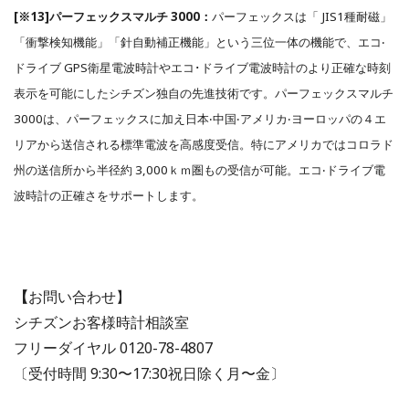
[※13]パーフェックスマルチ 3000：
パーフェックスは「 JIS1種耐磁」
「衝撃検知機能」「針⾃動補正機能」という三位⼀体の機能で、エコ‧
ドライブ GPS衛星電波時計やエコ･ドライブ電波時計のより正確な時刻
表示を可能にしたシチズン独⾃の先進技術です。パーフェックスマルチ
3000は、パーフェックスに加え⽇本‧中国‧アメリカ‧ヨーロッパの４エ
リアから送信される標準電波を⾼感度受信。特にアメリカではコロラド
州の送信所から半径約 3,000ｋｍ圏もの受信が可能。エコ‧ドライブ電
波時計の正確さをサポートします。
【
お問い合わせ】
シチズンお客様時計相談室
フリーダイヤル 0120-78-4807
〔受付時間 9:30〜17:30祝⽇除く月〜金〕