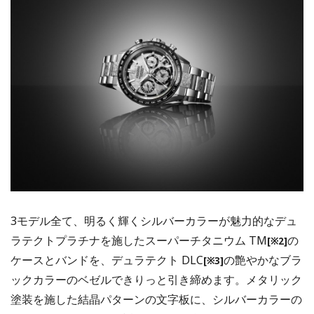
3モデル全て、明るく輝くシルバーカラーが魅⼒的なデュ
ラテクトプラチナを施したスーパーチタニウム TM
の
[※2]
ケースとバンドを、デュラテクト DLC
の艶やかなブラ
[※3]
ックカラーのベゼルできりっと引き締めます。メタリック
塗装を施した結晶パターンの⽂字板に、シルバーカラーの