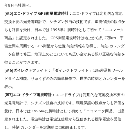
年9月当社調べ。
[※5]エコ‧ドライブ GPS衛星電波時計：
エコ‧ドライブは定期的な電池
交換不要の光発電時計で、シチズン独⾃の技術です。環境保護の観点か
らも評価を受け、⽇本では 1996年に腕時計として初めて「エコマーク
商品」に認定されました。 GPS衛星電波時計は地上から約 2万km、宇
宙空間を周回する GPS衛星から位置‧時刻情報を取得し、時刻‧カレンダ
ーを⾃動で修正。地球上のどこにいても広い空がある限り正確な時刻を
得ることができます。
[※6]ダイレクトフライト：
「ダイレクトフライト」は時差選択ワール
ドタイム機能。りゅうずのみの簡単操作で、世界の時刻とカレンダーを
表示。
[※7]エコ‧ドライブ電波時計：
エコ‧ドライブは定期的な電池交換不要の
光発電時計で、シチズン独⾃の技術です。環境保護の観点からも評価を
受け、⽇本では 1996年に腕時計として初めて「エコマーク商品」に認
定されました。電波時計は電波送信所から送信される標準電波を受信
し、時刻‧カレンダーを定期的に⾃動修正します。