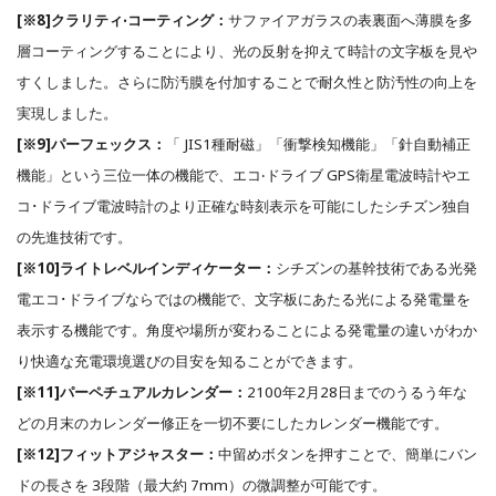
[※8]クラリティ‧コーティング：
サファイアガラスの表裏面へ薄膜を多
層コーティングすることにより、光の反射を抑えて時計の⽂字板を見や
すくしました。さらに防汚膜を付加することで耐久性と防汚性の向上を
実現しました。
[※9]パーフェックス：
「 JIS1種耐磁」「衝撃検知機能」「針⾃動補正
機能」という三位⼀体の機能で、エコ‧ドライブ GPS衛星電波時計やエ
コ･ドライブ電波時計のより正確な時刻表示を可能にしたシチズン独⾃
の先進技術です。
[※10]ライトレベルインディケーター：
シチズンの基幹技術である光発
電エコ･ドライブならではの機能で、⽂字板にあたる光による発電量を
表示する機能です。角度や場所が変わることによる発電量の違いがわか
り快適な充電環境選びの目安を知ることができます。
[※11]パーペチュアルカレンダー：
2100年2月28⽇までのうるう年な
どの月末のカレンダー修正を⼀切不要にしたカレンダー機能です。
[※12]フィットアジャスター：
中留めボタンを押すことで、簡単にバン
ドの⻑さを 3段階（最大約 7mm）の微調整が可能です。