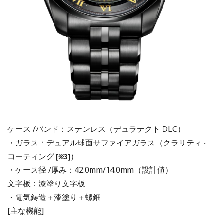
ケース /バンド：ステンレス（デュラテクト DLC）
・ガラス：デュアル球面サファイアガラス（クラリティ ‧
コーティング
）
[※3]
・ケース径 /厚み：42.0mm/14.0mm（設計値）
⽂字板：漆塗り⽂字板
・電気鋳造＋漆塗り＋螺鈿
[主な機能]