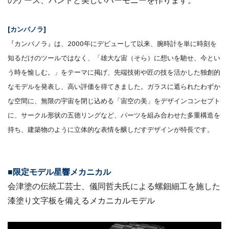
[カンパノラ]
『カンパノラ』は、2000年にデビューして以来、腕時計を単に時刻を
知るだけのツールではなく、「雄大な宙（そら）に想いを馳せ、今とい
う時を愉しむ。」をテーマに掲げ、先端技術や匠の技を活かした独創的
なモデルを発表し、高い評価を得てきました。ガラスに遮られたわずか
な空間に、無限の宇宙を閉じ込める「宙空の美」をデザインコンセプト
に、サークル形状の五徳リングなど、パーツを組み合わせた多重構造を
持ち、建築物のように⽴体的な表情を醸しだすデザインが特⻑です。
■限定モデル星響メカニカル
会津塗の伝統⼯芸士、儀同哲夫氏による螺鈿細⼯を施した
漆塗り⽂字板を備えるメカニカルモデル