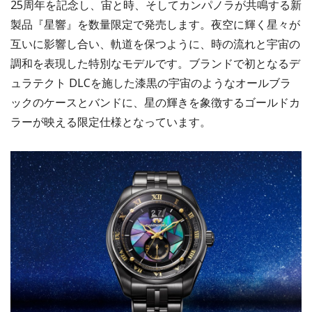
25周年を記念し、宙と時、そしてカンパノラが共鳴する新
製品『星響』を数量限定で発売します。夜空に輝く星々が
互いに影響し合い、軌道を保つように、時の流れと宇宙の
調和を表現した特別なモデルです。ブランドで初となるデ
ュラテクト DLCを施した漆黒の宇宙のようなオールブラ
ックのケースとバンドに、星の輝きを象徴するゴールドカ
ラーが映える限定仕様となっています。