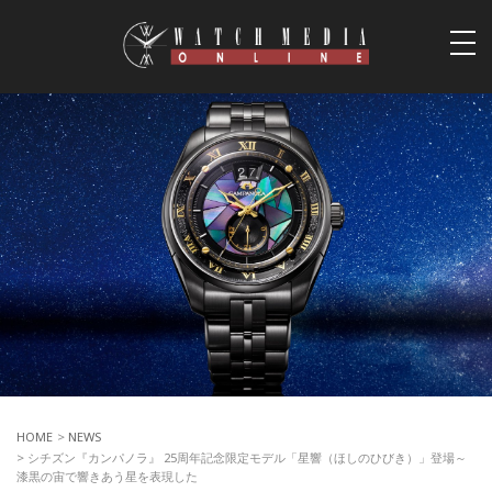
togg
navi
HOME
>
NEWS
> シチズン『カンパノラ』 25周年記念限定モデル「星響（ほしのひびき）」登場～
漆黒の宙で響きあう星を表現した