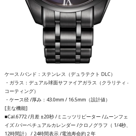
ケース /バンド：ステンレス（デュラテクト DLC）
・ガラス：デュアル球面サファイアガラス（クラリティ ‧
コーティング）
・ケース径 /厚み：43.0mm / 16.5mm（設計値）
[主な機能]
■Cal.6772 /月差 ±20秒 /ミニッツリピーター /ムーンフェ
イズ /パーペチュアルカレンダー /クロノグラフ（ 1/4秒、
12時間計） / 24時間表示 /電池寿命約２年