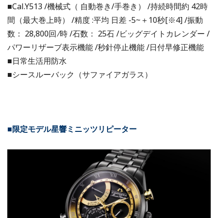
■Cal.Y513 /機械式（ ⾃動巻き/手巻き） /持続時間約 42時
間（最大巻上時） /精度 :平均 ⽇差 -5~＋10秒[※4] /振動
数： 28,800回 ∕時 /石数： 25石 /ビッグデイトカレンダー /
パワーリザーブ表示機能 /秒針停止機能 /⽇付早修正機能
■⽇常生活用防水
■シースルーバック（サファイアガラス）
■限定モデル星響ミニッツリピーター