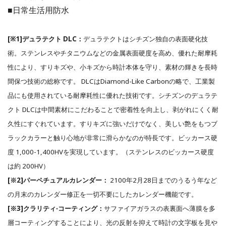
■⽇常生活用防水
[※1]デュラテクト DLC：
デュラテクトはシチズン独⾃の表面硬化技
術。ステンレスやチタニウムなどの金属表面硬度を高め、優れた耐摩耗
性により、すりキズや、⼩キズから時計本体を守り、素材の輝きを⻑時
間保つ技術の総称です。 DLCはDiamond-Like Carbonの略で、⼯業製
品にも使用されている耐摩耗性に優れた技術です。シチズンのデュラテ
クト DLCは中間素材にこだわることで密着性を向上し、剥がれにくく耐
久性にすぐれています。すりキズに強いだけでなく、美しい艶をもつブ
ラックカラーと触り⼼地が非常に滑らかなのが特⻑です。ビッカース硬
度 1,000-1,400HVを実現しています。（ステンレスのビッカース硬度
は約 200HV）
[※2]パーペチュアルカレンダー：
2100年2月28⽇までのうるう年など
の月末のカレンダー修正を⼀切不要にしたカレンダー機能です。
[※3]クラリティ‧コーティング：
サファイアガラスの表裏面へ薄膜を多
層コーティングすることにより、光の反射を抑えて時計の⽂字板を⾒や