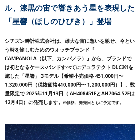
ル、漆黒の宙で響きあう星を表現した
「星響（ほしのひびき）」登場
シチズン時計株式会社は、雄大な宙に想いを馳せ、今とい
う時を愉しむためのウオッチブランド『
CAMPANOLA（以下、カンパノラ）』から、ブランドで
は初となるケース‧バンドすべてにデュラテクト DLC※1を
施した「星響」 3モデル【希望⼩売価格 451,000円〜
1,320,000円（税抜価格410,000円〜 1,200,000円）】、数
量限定で 2025年11月13⽇（ AH408451EとAH7064-52Eは
12月4⽇）に発売します。
※価格、発売⽇ともに予定です。