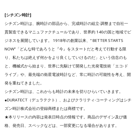
[シチズン時計]
シチズン時計は、腕時計の部品から、完成時計の組⽴‧調整まで⾃社⼀
貫製造できるマニュファクチュールであり、世界約 140の国と地域でビ
ジネスを展開しています。 1918年の創業以来、“ BETTER STARTS
NOW”「どんな時であろうと『今』をスタートだと考えて⾏動する限
り、私たちは絶えず何かをより良くしていけるのだ」という信念のも
と、機械式から始まり、世界に先駆けて開発した光発電技術「エコ‧ド
ライブ」や、最先端の衛星電波時計など、常に時計の可能性を考え、開
発を重ねてきました。
シチズン時計は、これからも時計の未来を切りひらいていきます。
●DURATECT（デュラテクト）、およびクラリティ‧コーティングはシチ
ズン時計株式会社の登録商標または商標です。
★本リリースの内容は発表⽇時点の情報です。商品のデザイン及び価
格、発売⽇、スペックなどは、⼀部変更になる場合があります。