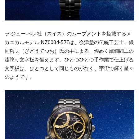
ラ‧ジュー‧ペレ社（スイス）のムーブメントを搭載するメ
カニカルモデル NZ0004-57Eは、会津塗の伝統⼯芸士、儀
同哲夫（ぎどうてつお）氏の手による、煌めく螺鈿細⼯の
漆塗り⽂字板を備えます。ひとつひとつ手作業で仕上げる
⽂字板は、ひとつとして同じものがなく、宇宙で輝く星々
のようです。