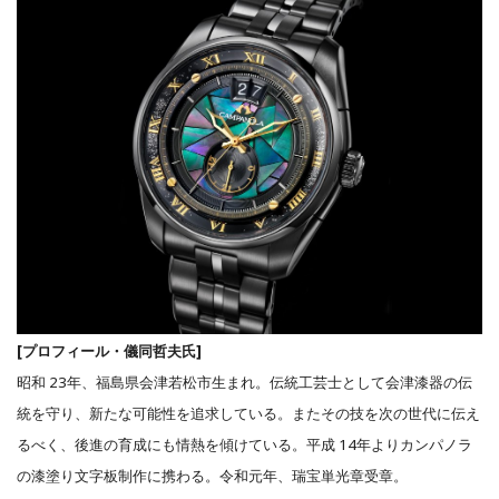
[プロフィール・儀同哲夫氏]
昭和 23年、福島県会津若松市生まれ。伝統⼯芸士として会津漆器の伝
統を守り、新たな可能性を追求している。またその技を次の世代に伝え
るべく、後進の育成にも情熱を傾けている。平成 14年よりカンパノラ
の漆塗り⽂字板制作に携わる。令和元年、瑞宝単光章受章。