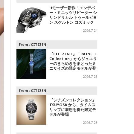
Hモーザー新作「エンデバ
ー・ミニッツリピーター シ
リンドリカル トゥールビヨ
ン スケルトン コズミック
レイン」～光の中に浮かび
2026.7.24
上がる精密機械
From :
CITIZEN
『CITIZEN L』「RAINELL
Collection」からジュエリ
ーのきらめきをまとったミ
ニサイズの限定モデルが登
場
2026.7.23
From :
CITIZEN
『シチズンコレクション』
TSUYOSA から、タイムス
リップに着想を得た限定モ
デルが登場
2026.7.23