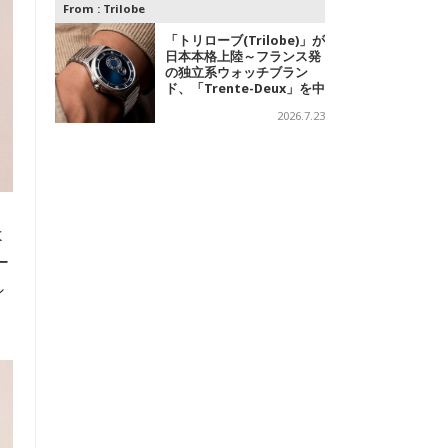
From :
Trilobe
「トリローブ(Trilobe)」が
日本本格上陸～フランス発
の独立系ウォッチブラン
ド、「Trente-Deux」を中
心に、針を持たない時計を
2026.7.23
展開
よ
ー
シ