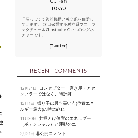
CC Fan
TOKYO
理屈っぽくて複雑機構と独立系を偏愛し
ています。 CCは敬愛する独立系マニュフ
ァクチュールChristophe Claretのシグネ
チャーです。
ッ
[Twitter]
RECENT COMMENTS
コンセプター・磨き屋・アセ
12月24日
ンブラーではなく、時計師
発
振り子は最も高い点(位置エネ
12月1日
な
ルギー最大)の時は静止
モ
共振とは位置のエネルギー
11月30日
ま
（ポテンシャル）と運動のエ
ュ
非公開コメント
2月21日