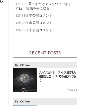
シ
見てるだけでワクワクできま
1月16日
限
すね。 実機を手に取る
非公開コメント
12月31日
非公開コメント
12月28日
非公開コメント
12月26日
RECENT POSTS
By :
CC Fan
スイス紀行、スイス連邦の
建国記念日(8/1)を盛大に祝
う
2026.8.2
By :
CC Fan