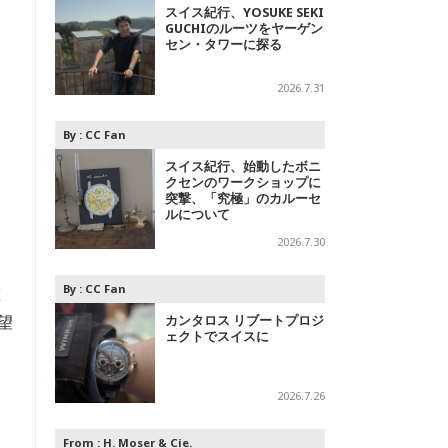
スイス紀行、YOSUKE SEKI
GUCHIのルーツをヤーゲン
セン・タワーに探る
2026.7.31
By :
CC Fan
スイス紀行、始動したボニ
クセンのワークショップに
突撃、「究極」のカルーセ
ルについて
2026.7.30
By :
CC Fan
重
望
カンタロス リブートプロジ
ェクトでスイスに
ャ
2026.7.26
From :
H. Moser & Cie.