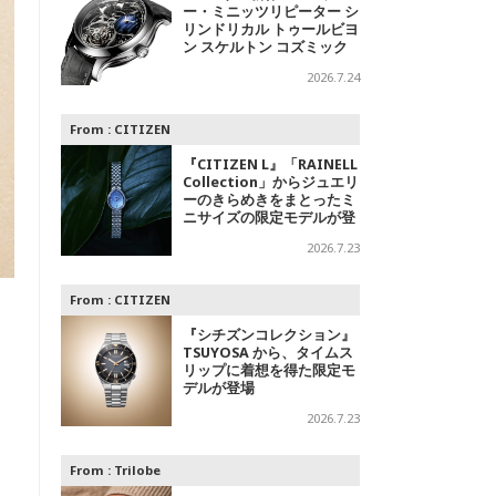
ー・ミニッツリピーター シ
リンドリカル トゥールビヨ
ン スケルトン コズミック
レイン」～光の中に浮かび
2026.7.24
上がる精密機械
From :
CITIZEN
『CITIZEN L』「RAINELL
Collection」からジュエリ
ーのきらめきをまとったミ
ニサイズの限定モデルが登
場
2026.7.23
From :
CITIZEN
『シチズンコレクション』
TSUYOSA から、タイムス
リップに着想を得た限定モ
デルが登場
2026.7.23
From :
Trilobe