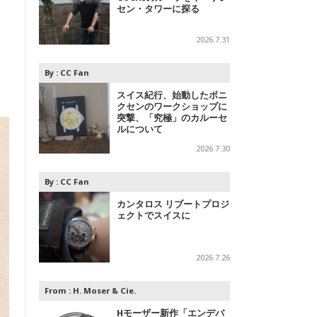
セン・タワーに探る
2026.7.31
By :
CC Fan
スイス紀行、始動したボニ
クセンのワークショップに
突撃、「究極」のカルーセ
ルについて
2026.7.30
By :
CC Fan
カンタロス リブートプロジ
ェクトでスイスに
2026.7.26
From :
H. Moser & Cie.
Hモーザー新作「エンデバ