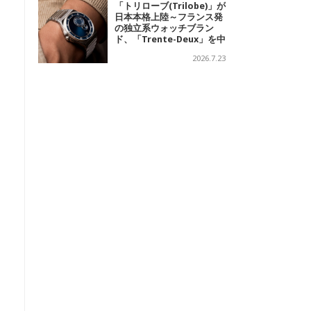
「トリローブ(Trilobe)」が
日本本格上陸～フランス発
の独立系ウォッチブラン
ド、「Trente-Deux」を中
心に、針を持たない時計を
2026.7.23
展開