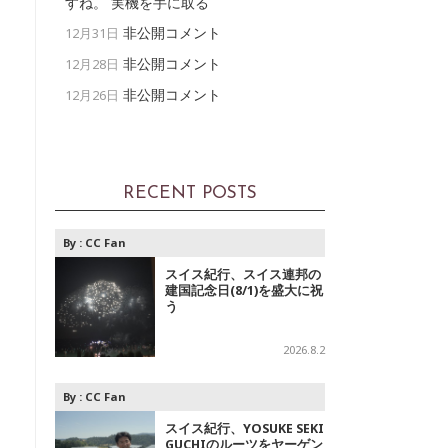
すね。 実機を手に取る
非公開コメント
12月31日
非公開コメント
12月28日
非公開コメント
12月26日
RECENT POSTS
By :
CC Fan
スイス紀行、スイス連邦の
建国記念日(8/1)を盛大に祝
う
2026.8.2
By :
CC Fan
スイス紀行、YOSUKE SEKI
GUCHIのルーツをヤーゲン