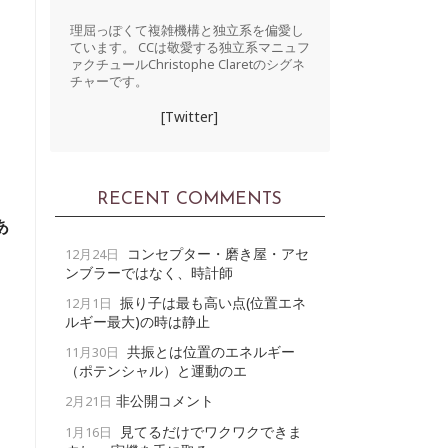
理屈っぽくて複雑機構と独立系を偏愛し
ています。 CCは敬愛する独立系マニュフ
ァクチュールChristophe Claretのシグネ
チャーです。
[Twitter]
RECENT COMMENTS
あ
コンセプター・磨き屋・アセ
12月24日
ンブラーではなく、時計師
振り子は最も高い点(位置エネ
12月1日
ルギー最大)の時は静止
共振とは位置のエネルギー
11月30日
（ポテンシャル）と運動のエ
非公開コメント
2月21日
見てるだけでワクワクできま
1月16日