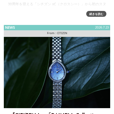
30周年を迎える「シチズン xC（クロスシー）」から初のスヌ
ーピーモデルが登場～『おかいものSNOOPY』より8月5日か
続きを読む
ら一般販売開始 株式会社テレビ東京コミュニケーションズ
は、Peanuts Worldwide LLC（本社：米国ニュー
NEWS
2026.7.23
From :
CITIZEN