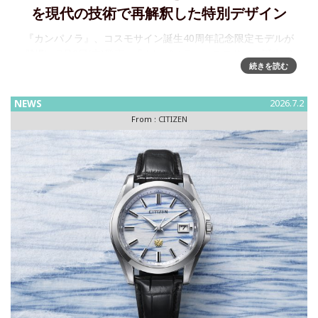
を現代の技術で再解釈した特別デザイン
『カンパノラ』、コスモサイン誕生40周年記念限定モデルが
登場!～7月2日(木)発売 『カンパノラ』コスモサイン誕生40
続きを読む
周年記念限定モデル AO1032-03L ¥363,000(税抜価格¥33
NEWS
2026.7.2
From :
CITIZEN