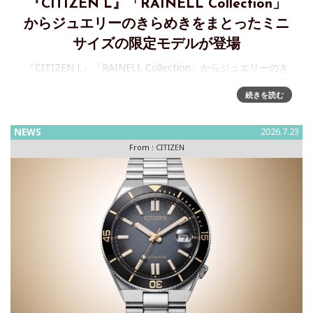
『CITIZEN L』「RAINELL Collection」
からジュエリーのきらめきをまとったミニ
サイズの限定モデルが登場
『CITIZEN L』「RAINELL Collection」からジュエリーのき
らめきをまとったミニサイズの限定モデルが登場シチズン時
続きを読む
計株式会社は、自然の輝きをまとって、ひとつ上の自分にな
れる、ジュエリーライクウオッチブランド『CI
NEWS
2026.7.23
From :
CITIZEN