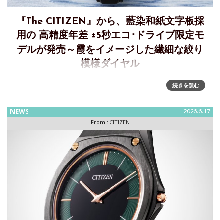
『The CITIZEN』から、藍染和紙⽂字板採
用の ⾼精度年差 ±5秒エコ･ドライブ限定モ
デルが発売～霞をイメージした繊細な絞り
模様ダイヤル
『The CITIZEN』、霞をイメージした繊細な絞り模様の藍染
続きを読む
和紙⽂字板の⾼精度年差 ±5秒エコ･ドライブの限定モデル発
売シチズン時計株式会社は、時計の本質を追求し、卓越した
NEWS
2026.6.17
精度を誇る⾼品質ウオッチ『 The CITIZ
From :
CITIZEN