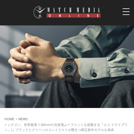
togg
navi
HOME
>
NEWS
> シチズン、世界最薄 1.00mmの光発電ムーブメントを搭載する『エコ‧ドライブワ
ン』に ブラックとグリーンのコントラストが際⽴つ限定新作モデルを発表