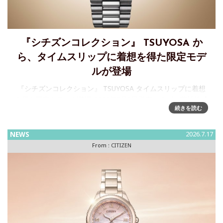
『シチズンコレクション』 TSUYOSA か
ら、タイムスリップに着想を得た限定モデ
ルが登場
『シチズンコレクション』 TSUYOSA タイムスリップに着想
を得た限定モデルが登場 2026年8月6日発売シチズン時計株式
続きを読む
会社は、豊富なカラーバリエーションが人気の『シチズンコ
レクション』 TSUYOSA（ツヨサ、以下 TSUYOSA
NEWS
2026.7.17
From :
CITIZEN