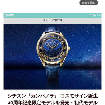
続きを読む
式会社は、雄大な宙に想いを馳せ、今という時を愉しむため
のウオッチブランド『CAMPANOLA(以下、カンパノラ)』か
ら、放
NEWS
2026.7.4
From :
CITIZEN
シチズン『カンパノラ』 コスモサイン誕生
40周年記念限定モデルを発売～初代モデル