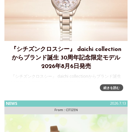
『シチズンクロスシー』 daichi collection
からブランド誕生 30周年記念限定モデル
2026年8月6日発売
『シチズンクロスシー』 daichi collectionからブランド誕生
30周年記念限定モデル 2026年8月6日発売シチズン時計株式
続きを読む
会社は、上品で凛としたデザインに、使いやすい機能を兼ね
備えたレディスウオッチブランド『 CIT
NEWS
2026.7.13
From :
CITIZEN