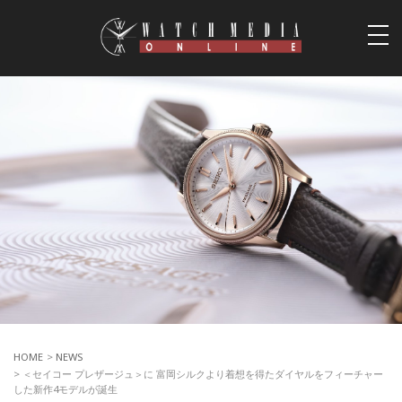
togg
navi
HOME
>
NEWS
> ＜セイコー プレザージュ＞に 富岡シルクより着想を得たダイヤルをフィーチャー
した新作4モデルが誕生