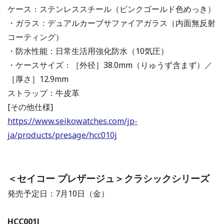
ケース：ステンレススチール（ピンクゴールド色めっき）
・ガラス：デュアルカーブサファイアガラス（内面無反射
コーティング）
・防水性能：日常生活用強化防水（10気圧）
・ケースサイズ：［外径］38.0mm（りゅうず含まず）／
［厚さ］12.9mm
ストラップ：牛皮革
[その他仕様]
https://www.seikowatches.com/jp-
ja/products/presage/hcc010j
＜セイコー プレザージュ＞クラシックシリーズ
発売予定日：7月10日（金）
HCC001J