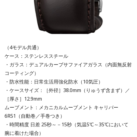
（4モデル共通）
ケース：ステンレススチール
・ガラス：デュアルカーブサファイアガラス（内面無反射
コーティング）
・防水性能：日常生活用強化防水（10気圧）
・ケースサイズ：［外径］38.0mm（りゅうず含まず）／
［厚さ］12.9mm
ムーブメント：メカニカルムーブメント キャリバー
6R51（自動巻／手巻つき）
・時間精度 日差 25秒～－15秒（気温5℃～35℃において
腕に着けた場合）