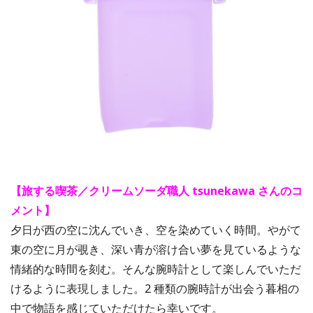
【旅する喫茶／クリームソーダ職⼈ tsunekawa さんのコ
メント】
⼣⽇が⻄の空に沈んでいき、空を染めていく時間。やがて
東の空に⽉が覗き、深い⻘が溶け合い夢を⾒ているような
情緒的な時間を刻む。そんな腕時計として楽しんでいただ
けるように表現しました。2 種類の腕時計が出会う暮相の
中で物語を感じていただけたら幸いです。