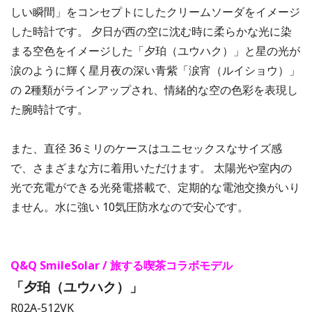
しい瞬間」をコンセプトにしたクリームソーダをイメージ
した時計です。 ⼣⽇が⻄の空に沈む時に柔らかな光に染
まる空⾊をイメージした「⼣珀（ユウハク）」と星の光が
涙のように輝く星⽉夜の深い⻘紫「涙宵（ルイショウ）」
の 2種類がラインアップされ、情緒的な空の⾊彩を表現し
た腕時計です。
また、直径 36ミリのケースはユニセックスなサイズ感
で、さまざまな⽅に着⽤いただけます。 太陽光や室内の
光で充電ができる光発電搭載で、定期的な電池交換がいり
ません。⽔に強い 10気圧防⽔なので安⼼です。
Q&Q SmileSolar / 旅する喫茶コラボモデル
「⼣珀（ユウハク）」
R02A-512VK