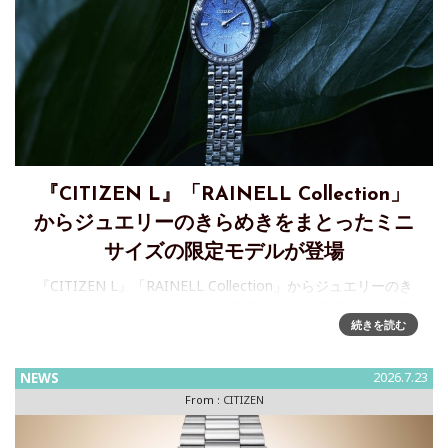
『CITIZEN L』「RAINELL Collection」
からジュエリーのきらめきをまとったミニ
サイズの限定モデルが登場
『CITIZEN L』「RAINELL Collection」からジュエリーのき
らめきをまとったミニサイズの限定モデルが登場シチズン時
続きを読む
計株式会社は、自然の輝きをまとって、ひとつ上の自分にな
れる、ジュエリーライクウオッチブランド『CI
NEWS
2026.7.23
From :
CITIZEN