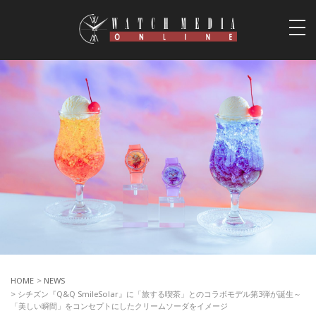
togg
navi
HOME
>
NEWS
> シチズン『Q&Q SmileSolar』に「旅する喫茶」とのコラボモデル第3弾が誕生～
「美しい瞬間」をコンセプトにしたクリームソーダをイメージ