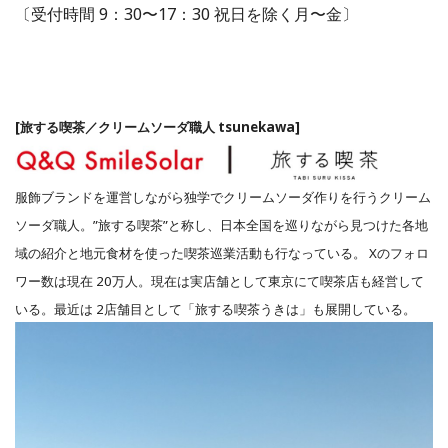
〔受付時間 9：30〜17：30 祝⽇を除く⽉〜⾦〕
[旅する喫茶／クリームソーダ職⼈ tsunekawa]
服飾ブランドを運営しながら独学でクリームソーダ作りを⾏うクリーム
ソーダ職⼈。”旅する喫茶”と称し、⽇本全国を巡りながら⾒つけた各地
域の紹介と地元⾷材を使った喫茶巡業活動も⾏なっている。 Xのフォロ
ワー数は現在 20万⼈。現在は実店舗として東京にて喫茶店も経営して
いる。最近は 2店舗⽬として「旅する喫茶うきは」も展開している。