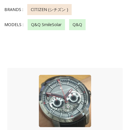
BRANDS :
CITIZEN (シチズン )
MODELS :
Q&Q SmileSolar
Q&Q