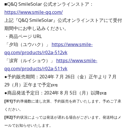
■Q&Q SmileSolar 公式オンラインストア：
https://www.smile-qq.com/
上記『Q&Q SmileSolar』公式オンラインストアにて受付
期間中にお申し込みください。
・商品ページ URL
「⼣珀（ユウハク）」
https://www.smile-
qq.com/products/r02a-512vk
「涙宵（ルイショウ）」
https://www.smile-
qq.com/products/r02a-511vk
●予約販売期間：2024年 7 ⽉ 26⽇（⾦）正午より 7 ⽉
29（⽉）正午まで予定
[※1]
●商品発送予定⽇：2024年 8 ⽉ 5⽇（⽉）以降
[※2]
[※1]
予約準備数に達し次第、予約販売を終了いたします。予めご了承
ください。
[※2]
予約状況によっては発送が遅れる場合がございます。発送時はメ
ールでお知らせいたします。