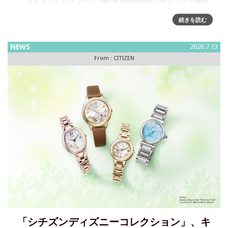
30周年記念限定モデル 2026年8月6日発売シチズン時計株式
続きを読む
会社は、上品で凛としたデザインに、使いやすい機能を兼ね
備えたレディスウオッチブランド『 CIT
NEWS
2026.7.13
From :
CITIZEN
「シチズンディズニーコレクション」、キ