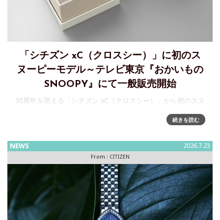
「シチズン xC（クロスシー）」に初のス
ヌーピーモデル～テレビ東京『おかいもの
SNOOPY』にて一般販売開始
30周年を迎える「シチズン xC（クロスシー）」から初のスヌ
ーピーモデルが登場～『おかいものSNOOPY』より8月5日か
続きを読む
ら一般販売開始 株式会社テレビ東京コミュニケーションズ
は、Peanuts Worldwide LLC（本社：米国ニュー
NEWS
2026.7.23
From :
CITIZEN