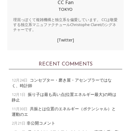
CC Fan
TOKYO
理屈っぽくて複雑機構と独立系を偏愛しています。 CCは敬愛
する独立系マニュファクチュールChristophe Claretのシグネ
チャーです。
[Twitter]
RECENT COMMENTS
コンセプター・磨き屋・アセンブラーではな
12月24日
く、時計師
振り子は最も高い点(位置エネルギー最大)の時は
12月1日
静止
共振とは位置のエネルギー（ポテンシャル）と
11月30日
運動のエ
非公開コメント
2月21日