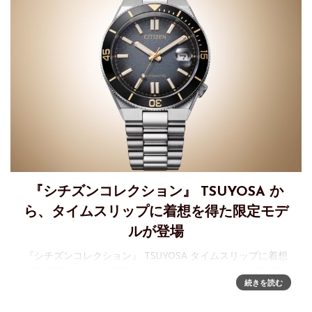
『シチズンコレクション』 TSUYOSA か
ら、タイムスリップに着想を得た限定モデ
ルが登場
『シチズンコレクション』 TSUYOSA タイムスリップに着想
を得た限定モデルが登場 2026年8月6日発売シチズン時計株式
続きを読む
会社は、豊富なカラーバリエーションが人気の『シチズンコ
レクション』 TSUYOSA（ツヨサ、以下 TSUYOSA