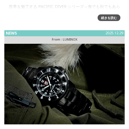
世界を魅了する PACIFIC DIVER シリーズ～海でも街でもあら
ゆる環境に融け込む大胆さと洗練が交差する新たなブラック
続きを読む
スタイルの新作2025年12月、「Luminox（ルミノックス）」
から、新モデルが発売されます。PACIFIC DI
NEWS
2025.12.29
From :
LUMINOX