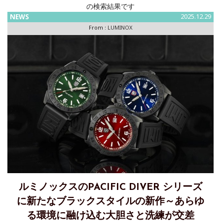
の検索結果です
NEWS
2025.12.29
From :
LUMINOX
ルミノックスのPACIFIC DIVER シリーズ
に新たなブラックスタイルの新作～あらゆ
る環境に融け込む大胆さと洗練が交差