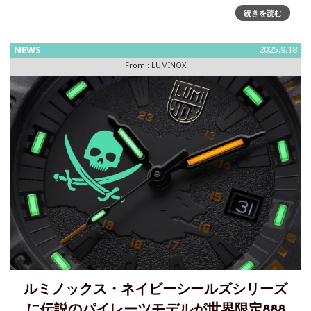
単なる時計ではなく、あらゆるミッションにおける精密ナビ
続きを読む
ゲーションを実現するために設計～ミッションツールGMT・
コンパス・定規目盛りを搭載したブランド随一の多機能モデ
NEWS
2025.9.18
ルネイビーシールズ、レスキュー隊、そして世界のエリート
From :
LUMINOX
冒険家に採用されるスイ
ルミノックス・ネイビーシールズシリーズ
に伝説のパイレーツモデルが世界限定888