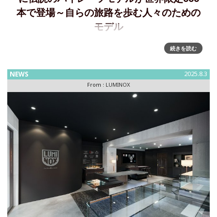
本で登場～自らの旅路を歩む人々のための
モデル
ルミノックス・ネイビーシールズシリーズに伝説のパイレー
続きを読む
ツモデルが登場～挑戦を恐れず、自らの旅路を歩む人々のた
めのモデル、世界限定888本世界各国のエリート部隊に採用実
NEWS
2025.8.3
績を持つルミノックスが、ネイビーシール 3050シリーズにス
From :
LUMINOX
ペシャルエディ