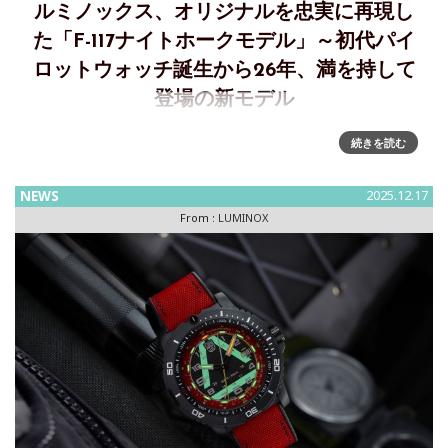
ルミノックス、オリジナルを忠実に再現し
た「F-117ナイトホークモデル」～初代パイ
ロットウォッチ誕生から26年、満を持して
登場の新モデル
伝説的人気を博した初代パイロットウォッチから26年、ヘリ
続きを読む
テージコレクションに満を持して、オリジナルを忠実に再現
したF-117ナイトホークモデル誕生2024年、ブランド35周年
NEWS
2025.12.17
という記念すべき年にルミノックスは米国海軍特殊部隊との
From :
LUMINOX
つながりや、