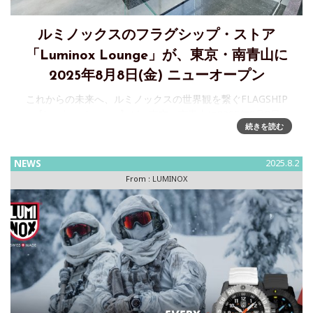
ルミノックスのフラグシップ・ストア
「Luminox Lounge」が、東京・南青山に
2025年8月8日(金) ニューオープン
これからの未来へ、ルミノックスの世界観を繋ぐFLAGSHIP
【Luminox Lounge】が、東京・南青山に2025年8月8日
続きを読む
（金）NEW OPENウォッチブランド「Luminox（ルミノック
ス）」が2025年8月8日（金）にFLAGS
NEWS
2025.8.2
From :
LUMINOX