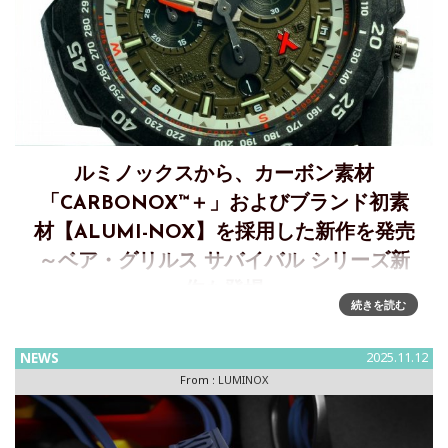
ルミノックスから、カーボン素材
「CARBONOX™＋」およびブランド初素
材【ALUMI-NOX】を採用した新作を発売
～ベア・グリルス サバイバル シリーズ新
作も登場
続きを読む
サバイバル冒険家Bear Grylls(ベア・グリルス）シリーズとル
ミノックス原点のMIL-SPECシリーズから、【独自素材
NEWS
2025.11.12
CARBONOX™＋ケース採用】した主要国限定のオリーブカラ
From :
LUMINOX
ーが登場Luminoxは、ブランドの精神「視