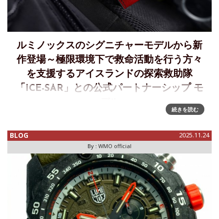
ルミノックスのシグニチャーモデルから新
作登場～極限環境下で救命活動を行う方々
を支援するアイスランドの探索救助隊
「ICE-SAR」との公式パートナーシップ モ
デル
続きを読む
極限環境下で救命活動を行う方々を支援～ルミノックスのシ
グニチャーモデルから、アイスランドの探索救助隊「ICE-
BLOG
2025.11.24
SAR」との公式パートナーシップ モデルが登場世界中の精鋭
By :
WMO official
部隊に選ばれるスイス製本格ミリタリーウォッチ【ルミノッ
クス】が2018年