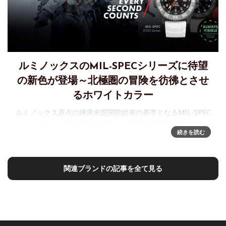
ルミノックスのMIL-SPECシリーズに待望
の新色が登場～北極圏の冒険を彷彿とさせ
るホワイトカラー
ルミノックス原点の継承米国国防総省の基準となるMIL-SPEC
シリーズから待望の新色が登場～北極圏の冒険を彷彿とさせ
続きを読む
るホワイトカラー世界最強と名高い米海軍特殊部隊「Navy
SEALs」からの開発要請をきっかけに人気となったスイス製
ウォッチ
関連ブランドの記事を全て見る