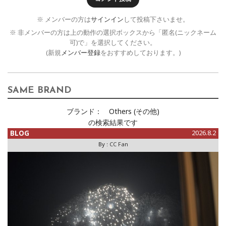
※ メンバーの方は
サインイン
して投稿下さいませ。
※ 非メンバーの方は上の動作の選択ボックスから「匿名(ニックネーム
可)で」を選択してください。
(新規
メンバー登録
をおすすめしております。)
SAME BRAND
ブランド：
Others (その他)
の検索結果です
BLOG
2026.8.2
By :
CC Fan