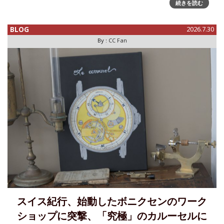
続きを読む
ージウォッチ愛好家にとっては辛い季節。というのもアール
デコ様式の美しいデザインの時計には、やはり重厚で渋い雰
囲気のレザースト
BLOG
2026.7.30
By :
CC Fan
スイス紀行、始動したボニクセンのワーク
ショップに突撃、「究極」のカルーセルに