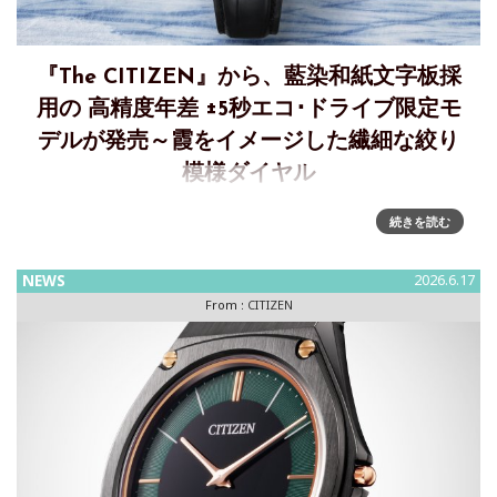
『The CITIZEN』から、藍染和紙⽂字板採
用の ⾼精度年差 ±5秒エコ･ドライブ限定モ
デルが発売～霞をイメージした繊細な絞り
模様ダイヤル
『The CITIZEN』、霞をイメージした繊細な絞り模様の藍染
続きを読む
和紙⽂字板の⾼精度年差 ±5秒エコ･ドライブの限定モデル発
売シチズン時計株式会社は、時計の本質を追求し、卓越した
NEWS
2026.6.17
精度を誇る⾼品質ウオッチ『 The CITIZ
From :
CITIZEN