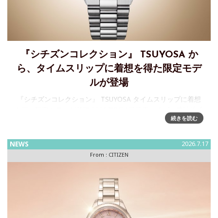
『シチズンコレクション』 TSUYOSA か
ら、タイムスリップに着想を得た限定モデ
ルが登場
『シチズンコレクション』 TSUYOSA タイムスリップに着想
を得た限定モデルが登場 2026年8月6日発売シチズン時計株式
続きを読む
会社は、豊富なカラーバリエーションが人気の『シチズンコ
レクション』 TSUYOSA（ツヨサ、以下 TSUYOSA
NEWS
2026.7.17
From :
CITIZEN