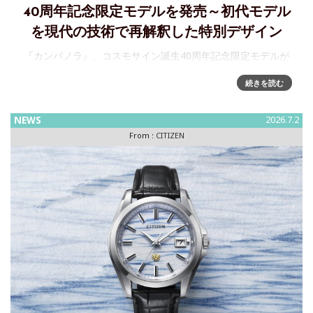
40周年記念限定モデルを発売～初代モデル
を現代の技術で再解釈した特別デザイン
『カンパノラ』、コスモサイン誕生40周年記念限定モデルが
登場!～7月2日(木)発売 『カンパノラ』コスモサイン誕生40
続きを読む
周年記念限定モデル AO1032-03L ¥363,000(税抜価格¥33
NEWS
2026.7.2
From :
CITIZEN