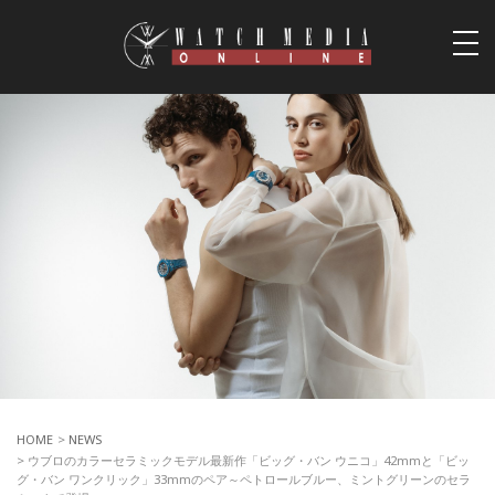
togg
navi
HOME
>
NEWS
> ウブロのカラーセラミックモデル最新作「ビッグ・バン ウニコ」42mmと「ビッ
グ・バン ワンクリック」33mmのペア～ペトロールブルー、ミントグリーンのセラ