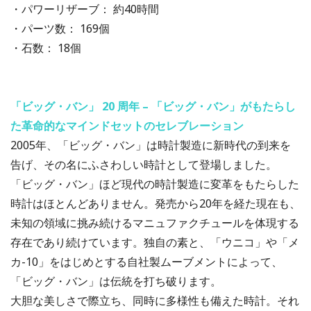
・パワーリザーブ： 約40時間
・パーツ数： 169個
・石数： 18個
「ビッグ・バン」 20 周年 – 「ビッグ・バン」がもたらし
た革命的なマインドセットのセレブレーション
2005年、「ビッグ・バン」は時計製造に新時代の到来を
告げ、その名にふさわしい時計として登場しました。
「ビッグ・バン」ほど現代の時計製造に変革をもたらした
時計はほとんどありません。発売から20年を経た現在も、
未知の領域に挑み続けるマニュファクチュールを体現する
存在であり続けています。独自の素と、「ウニコ」や「メ
カ-10」をはじめとする自社製ムーブメントによって、
「ビッグ・バン」は伝統を打ち破ります。
大胆な美しさで際立ち、同時に多様性も備えた時計。それ