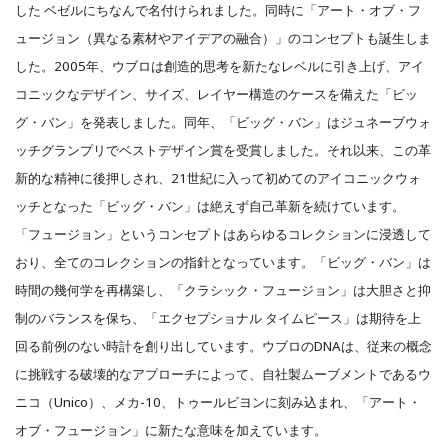
した ベゼルにちなんで名付けられました。同時に「アート・オブ・フ
ュージョン（異なる素材やアイデアの融合）」のコンセプトも誕生しま
した。2005年、ウブロは創造的思考を新たなレベルに引き上げ、アイ
コニックなデザイン、サイズ、レイヤー構造のケースを備えた「ビッ
グ・バン」を発表しました。同年、「ビッグ・バン」はジュネーブウォ
ッチグランプリでベストデザイン賞を受賞しました。それ以来、この革
新的な精神に後押しされ、21世紀に入って初めてのアイコニックウォ
ッチとなった「ビッグ・バン」は絶えず自己革新を続けています。
「フュージョン」というコンセプトはあらゆるコレクションに浸透して
おり、全てのコレクションの指針となっています。「ビッグ・バン」は
時間の幾何学を再構築し、「クラシック・フュージョン」は大胆さと抑
制のバランスを保ち、「エクセプショナル タイムピース」は期待を上
回る前例のない時計を創り出しています。ウブロのDNAは、従来の概念
に挑戦する破壊的なアプローチによって、自社製ムーブメントであるウ
ニコ（Unico）、メカ-10、トゥールビヨンに刻み込まれ、「アート・
オブ・フュージョン」に新たな意味を加えています。