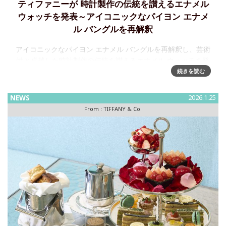
ティファニーが 時計製作の伝統を讃えるエナメル
ウォッチを発表～アイコニックなパイヨン エナメ
ル バングルを再解釈
アイコニックなパイヨン エナメル バングルを再解釈し、芸術
性と卓越した時計製作の伝統を讃えるエナメル ウォッチを発
表ティファニーは、ジャン・シュランバージェのデザインに
続きを読む
宿るレガシーを探求し再解釈する中で、「エナメル」ウォッ
チを発表し
NEWS
2026.1.25
From :
TIFFANY & Co.