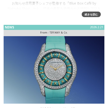
お知らせ庄司夏子シェフが監修する『Blue Box Café by
Natsuko Shoji』から、日本の春気を彷彿させる特別なアフタ
ヌーンティーが期間限定で
続きを読む
NEWS
2026.2.21
From :
TIFFANY & Co.