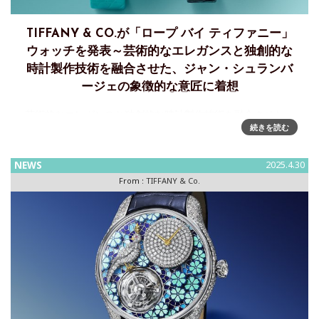
TIFFANY & CO.が「ロープ バイ ティファニー」
ウォッチを発表～芸術的なエレガンスと独創的な
時計製作技術を融合させた、ジャン・シュランバ
ージェの象徴的な意匠に着想
芸術的なエレガンスと独創的な時計製作技術を融合させた、
続きを読む
ジャン・シュランバージェの象徴的な意匠に着想を得た「ロ
ープ バイ ティファニー」ウォッチを発表ティファニーは、ア
ーカイブのジャン・シュランバージェによる象徴的なモチー
NEWS
2025.4.30
フに着想を得た新
From :
TIFFANY & Co.