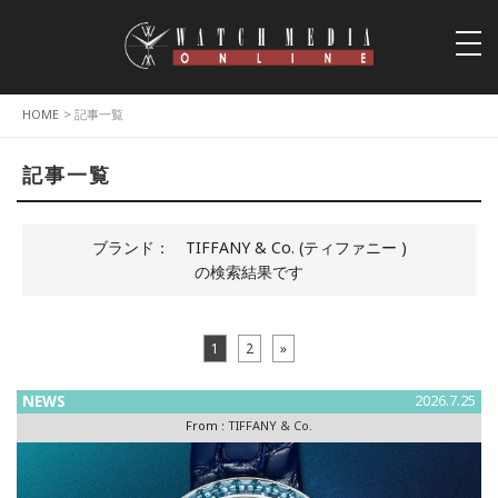
togg
navi
HOME
> 記事一覧
記事一覧
ブランド：
TIFFANY & Co. (ティファニー )
の検索結果です
1
2
»
NEWS
2026.7.25
From :
TIFFANY & Co.