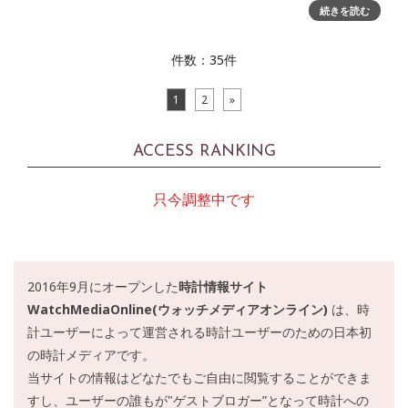
さとスピリット、そしてストリートにみなぎるエネルギーを
続きを読む
ジュエリーに込めた「ティファニー ハードウェア」コレクシ
ョンからの新作ウォッ
件数：35件
1
2
»
ACCESS RANKING
只今調整中です
2016年9月にオープンした
時計情報サイト
WatchMediaOnline(ウォッチメディアオンライン)
は、時
計ユーザーによって運営される時計ユーザーのための日本初
の時計メディアです。
当サイトの情報はどなたでもご自由に閲覧することができま
すし、ユーザーの誰もが"ゲストブロガー”となって時計への