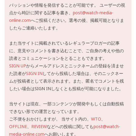
パッションや情報を発信することが可能です。 ユーザーの視
点から時計に関する記事を書き、
post@watch-media-
online.com
へご投稿ください。選考の後、掲載可能となりま
したらご連絡いたします。
また当サイトに掲載されているレギュラーブロガーの記事
に、意見やコメントを書き込むことで、ご自身の考えや他の
読者とコミュニケーションをとることもできます。
SIGN UP
からメールアドレスとニックネームの登録を済ませ
た読者が
SIGN IN
してから投稿した場合は、そのニックネー
ムが投稿者として表示されます。また、匿名でコメントを残
したい場合はSIGN INしなくとも投稿が可能になりました。
当サイトは現在、一部コンテンツが開発中もしくは自動投稿
できない形での運営となっています。
ご不便をおかけしますが、 当サイト内の、
WTO
、
OFFLINE
、
REVIEW
などへの投稿に関しても
post@watch-
media-online.com
へお願いします。