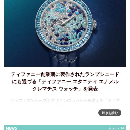
ティファニー創業期に製作されたランプシェード
にも通づる「ティファニー エタニティ エナメル
クレマチス ウォッチ」を発表
クラフトマンシップとデザインのレガシーを讃える「ティフ
ァニー エタニティ」エナメル クレマチス ウォッチを発表テ
ィファニーは、時を刻む芸術品として美しく昇華されたタイ
続きを読む
ムピース「ティファニー エタニティ」エナメル クレマチス
ウォッチを発
NEWS
2026.7.14