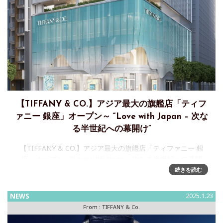
【TIFFANY & CO.】アジア最大の旗艦店「ティフ
ァニー 銀座」オープン～ “Love with Japan – 次な
る半世紀への幕開け”
【TIFFANY & CO.】アジア最大の旗艦店「ティファニー 銀
座」オープン～“Love with Japan – 次なる半世紀への幕開
け”ティファニーは、2025年7月11日(金)に、新たな旗艦店
続きを読む
「テ
NEWS
2025.1.23
From :
TIFFANY & Co.