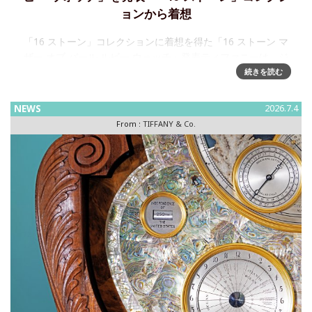
ョンから着想
「16 ストーン」コレクションに着想を得た「16 ストーン マ
ザー オブ パール ルビー ウォッチ」発表ティファニーは、ジ
ャン・シュランバージェのデザイン レガシーを讃える「16 ス
続きを読む
トーン マザー オブ パール ルビー ウォッチ」を
NEWS
2026.7.4
From :
TIFFANY & Co.