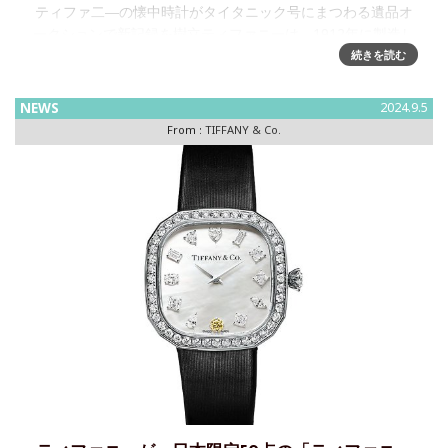
ティファ二―の懐中時計がタイタニック号にまつわる遺品オ
ークションで新記録を樹立ティファニーは、1912年に製造し
た歴史的な懐中時計を記録的な価格で落札したことを発表し
続きを読む
ました。英国で開催されたオークションにおいてティファニ
ーが197万
NEWS
2024.9.5
From :
TIFFANY & Co.