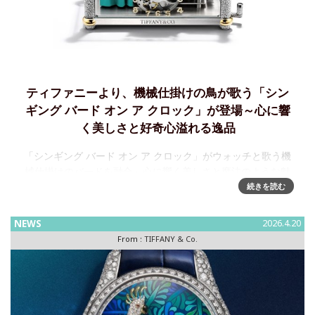
ティファニーより、機械仕掛けの鳥が歌う「シン
ギング バード オン ア クロック」が登場～心に響
く美しさと好奇心溢れる逸品
「シンギング バード オン ア クロック」がウォッチと歌う機
械仕掛けのバードを融合～心に響く美しさと魔法のような魅
力を持つ、好奇心溢れる逸品ティファニーは「タイム オブジ
続きを読む
ェクト」コレクションの最新作となるウォッチ、芸術の傑作
となる「
NEWS
2026.4.20
From :
TIFFANY & Co.