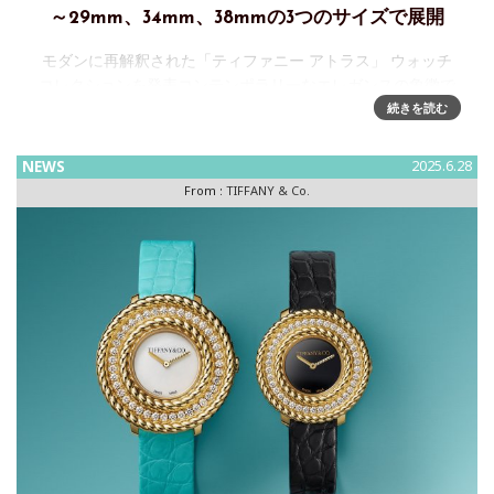
～29mm、34mm、38mmの3つのサイズで展開
モダンに再解釈された「ティファニー アトラス」 ウォッチ
コレクションを発表コンテンポラリーなエレガンスの象徴で
あるティファニー アトラス ウォッチは、1983年に誕生して
続きを読む
以来、流行に左右されない、時代を超越したスタイルで、現
在まで連綿
NEWS
2025.6.28
From :
TIFFANY & Co.