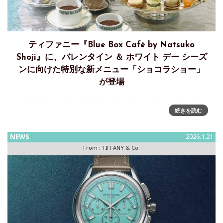
ティファニー『Blue Box Café by Natsuko
Shoji』に、バレンタイン ＆ ホワイト デー シーズ
ンに向けた特別な新メニュー「ショコラショー」
が登場
庄司夏子シェフが監修する『Blue Box Café by Natsuko
続きを読む
Shoji』から、冬の寒さが深まる2月、バレンタイン・ホワイ
ト デーのシーズンに向けた特別な新メニュー「ショコラショ
ー」が登場Tiffany
NEWS
2026.1.21
From :
TIFFANY & Co.