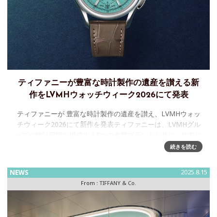
ティファニーが豊富な時計製作の遺産を讃える新
作をLVMHウォッチウィーク2026にて発表
ティファニーが 豊富な時計製作の遺産を讃え、LVMHウォッ
チウィーク2026にて新作を発表ティファニーは、LVMHグル
ープの時計部門を構成する9つの名門ブランドと共に、昨年に
続き2度目となるLVMHウォッチウィークに参加いたします。
続きを読む
NEWS
2025.8.15
From :
TIFFANY & Co.