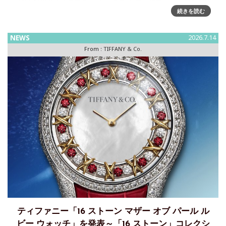
TIFFANY & CO.のブルー ボックス カフェにて、オープン1周
続きを読む
年を祝す夏のアフタヌーンティーを開催中Blue Box Café by
Natsuko Shojiはティファニー日本初のブルー ボックス カフ
ェとし
NEWS
2026.7.14
From :
TIFFANY & Co.
ティファニー「16 ストーン マザー オブ パール ル
ビー ウォッチ」を発表～「16 ストーン」コレクシ