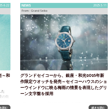
日本を代表す
25.6.22
NEWS
2025.5.11
From :
Grand Seiko
売～和
グランドセイコーから、銀座・和光2025年新
作限定ウオッチを発売～セイコーハウスのショ
ーウインドウに映る梅雨の情景を表現したグリ
した
ーン文字盤を採用
座の街
腕時計
グランドセイコー和光限定モデルを発売～梅雨の色彩を
の新作
を読む
続きを読む
表現した自動巻メカニカルハイビートウオッチ株式会社