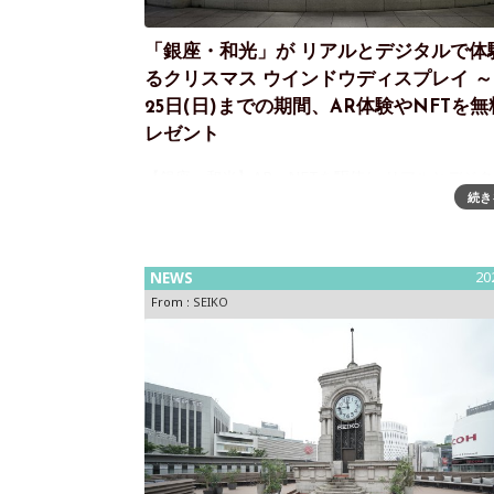
「銀座・和光」が リアルとデジタルで体
るクリスマス ウインドウディスプレイ ～ 
25日(日)までの期間、AR体験やNFTを
レゼント
【銀座・和光】AR・NFTを駆使し リアルとデジ
続き
験するクリスマス ウインドウディスプレイ～12月
(日)までの期間、AR体験やNFTを無料でプレゼン
四丁目交差点のランドマークとして知られる和光。1
年に竣工された二代目
NEWS
20
From :
SEIKO