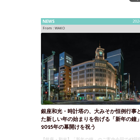
２モデルを、6月19日（木）より発売
NEWS
202
From :
WAKO
銀座和光・時計塔の、大みそか恒例行事
た新しい年の始まりを告げる「新年の鐘
2025年の幕開けを祝う
【銀座・和光】「新年の鐘」のご案内今回で43回