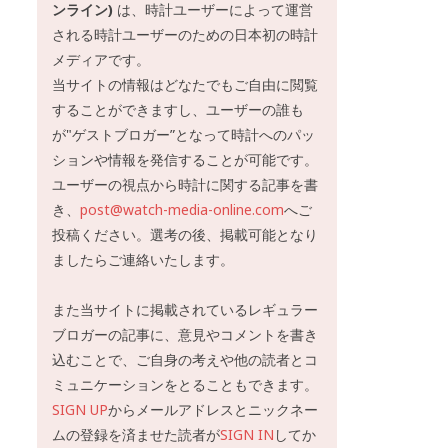
ンライン)
は、時計ユーザーによって運営
される時計ユーザーのための日本初の時計
メディアです。
当サイトの情報はどなたでもご自由に閲覧
することができますし、ユーザーの誰も
が"ゲストブロガー”となって時計へのパッ
ションや情報を発信することが可能です。
ユーザーの視点から時計に関する記事を書
き、
post@watch-media-online.com
へご
投稿ください。選考の後、掲載可能となり
ましたらご連絡いたします。
また当サイトに掲載されているレギュラー
ブロガーの記事に、意見やコメントを書き
込むことで、ご自身の考えや他の読者とコ
ミュニケーションをとることもできます。
SIGN UP
からメールアドレスとニックネー
ムの登録を済ませた読者が
SIGN IN
してか