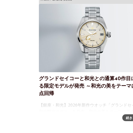
グランドセイコーと和光との通算40作目
る限定モデルが発売 ～和光の美をテーマ
点回帰
【銀座・和光】2026年新作ウオッチ「グランドセ
和光限定モデル」を発売～和光の美をテーマに原
ち返った40作目の記念モデル株式会社 和光は、腕
続き
本質を高い次元で追求・実現し続ける腕時計「グ
セイコー」の和光限定モデルを