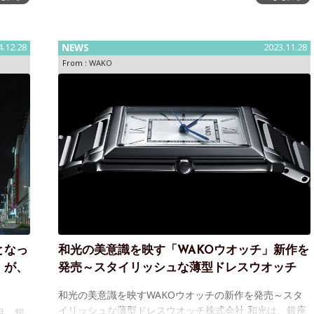
和光は、腕時計の本質を高い次元で追求・実現し続ける
腕時計「グランドセイコー」の和光限定モデルを、6月5
日(木)より販売、本日5月9日(
4.12.28
NEWS
2023.11.28
From :
WAKO
となっ
和光の美意識を映す「WAKOウオッチ」新作を
」が、
発売～スタイリッシュな薄型ドレスウオッチ
和光の美意識を映すWAKOウオッチの新作を発売～スタ
イリッシュな薄型ドレスウオッチ株式会社 和光は、銀座
目、銀