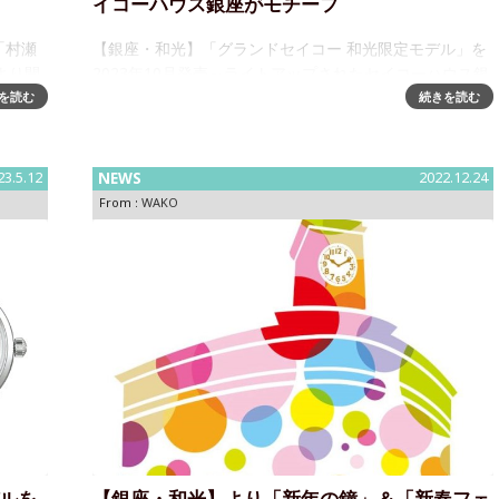
イコーハウス銀座がモチーフ
「村瀬
【銀座・和光】「グランドセイコー 和光限定モデル」を
より開
2023年10月発売～ライトアップされたセイコーハウス銀
ぶり2
座から着想を得た、ラグジュアリーブラックの手巻スプ
を読む
続きを読む
10月
リングドライブモデル株式会社 和光は、腕時計の本質を
高い次元で追求・実現し
23.5.12
NEWS
2022.12.24
From :
WAKO