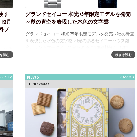
験す
グランドセイコー 和光75年限定モデルを発売
12月
～秋の青空を表現した水色の文字盤
無料プ
グランドセイコー 和光75年限定モデルを発売～秋の青空
を表現した水色の文字盤 和光のあるセイコーハウス銀
座。ランドマークとして知られるこの時計塔は二代目
タルで体
で、1932年に竣工されました。今年2022年はその竣工か
を読む
続きを読む
25日
ら90年であるとともに
ト銀座
932
22.6.12
NEWS
2022.6.3
From :
WAKO