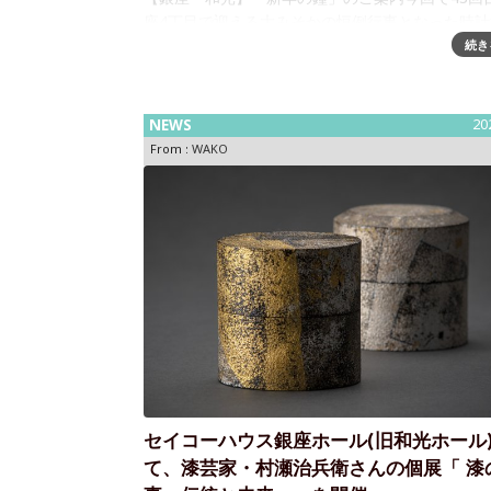
座4丁目で迎える大みそかの恒例行事となった時計
「新年の鐘」。新しい年の始まりを告げる鐘が銀座
続き
に鳴り響き、交差点に面したショーウインドウの
ターが開いて、新年の幕開けを祝います
NEWS
20
From :
WAKO
セイコーハウス銀座ホール(旧和光ホール)
て、漆芸家・村瀬治兵衛さんの個展「 漆