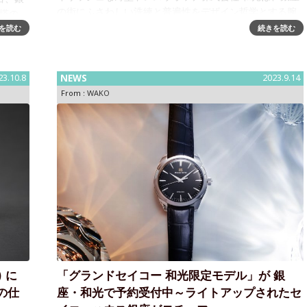
の街にふさわしい洗練と普遍性をデザイン哲学とする腕
塔の
時計「WAKOウオッチ」から新作２モデルを、12月14日
4丁目
を読む
続きを読む
(木)より発売、11月23日(
シャッ
23.10.8
NEWS
2023.9.14
From :
WAKO
 に
「グランドセイコー 和光限定モデル」が 銀
の仕
座・和光で予約受付中～ライトアップされたセ