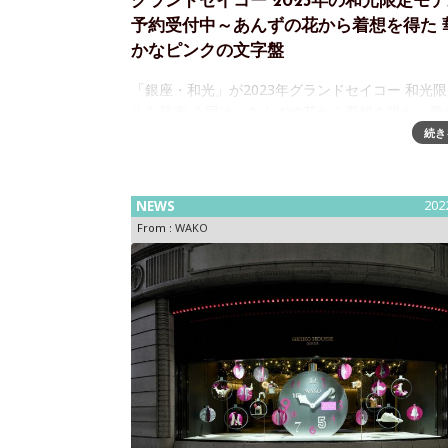
グランドセイコー 2023年の和光限定モ
予約受付中～あんずの花から着想を得た 
かなピンクの文字盤
「銀座・和光」が2023年グランドセイコー 和光
ルを発売 今回は、あんずの花から着想を得た、華
ピンクの文字盤和光(東京都中央区 銀座)にて、国
続き
計の最高峰「グランドセイコー」の和光限定モデル
月8日(木)より販売、5月
NEWS
202
From :
WAKO