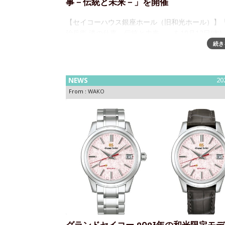
事－伝統と未来－」を開催
【セイコーハウス銀座ホール（旧和光ホール）】
治兵衛 漆の仕事－伝統と未来－」を10月12日(木)
催～漆芸家・村瀬治兵衛さんによる、和光では3年
続き
回目の個展を開催セイコーハウス銀座ホールでは、
12日（木）～22日（日）の
NEWS
20
From :
WAKO