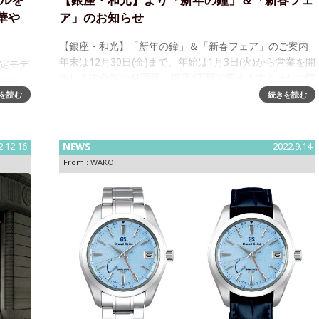
デルを
【銀座・和光】より「新年の鐘」＆「新春フェ
華や
ア」のお知らせ
【銀座・和光】「新年の鐘」＆「新春フェア」のご案内
年末は12月30日(金)まで、年始は1月3日(火)から営業を開
限定モデ
始します今年で41回目、銀座4丁目で迎える大みそかの恒
やかな
例行事となった時計塔の「新年の鐘」。新しい年の始ま
産腕時
を読む
続きを読む
りを告げる鐘が銀座4丁目
を、6
2.12.16
NEWS
2022.9.14
From :
WAKO