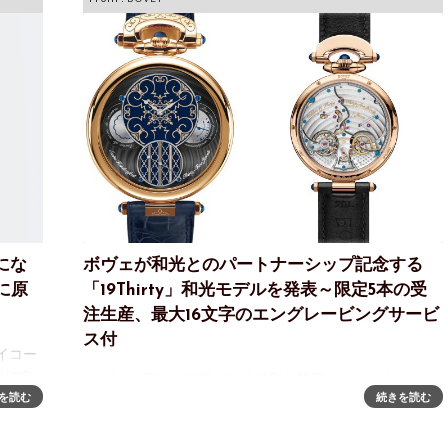
にな
ボヴェが和光とのパートナーシップ記念する
に原
「19Thirty」和光モデルを発表～限定5本の受
注生産、最大16文字のエングレービングサービ
ス付
イコー
点に立
ボヴェと和光の伝統が紡ぐ特別な時間～パートナーシッ
時計の
を読む
続きを読む
プを記念する「19Thirty」和光モデルを発表東京・銀座
ランド
の中心に位置する和光は、日本有数のスペシャリティー
ストアであり、その象徴である時計塔を擁する建物は、