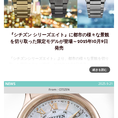
『シチズン シリーズエイト』に都市の様々な景観
を切り取った限定モデルが登場～2025年10月9⽇
発売
『シチズンシリーズエイト』より、都市の様々な景観を切り
取った限定モデルが登場～2025年10月9⽇発売シチズン時計
株式会社は、機能と実用性を兼ね備えたモダン‧スポーティデ
続きを読む
ザインの機械式時計ブランド『シチズンシリーズエイト』か
ら、都市
NEWS
2025.9.21
From :
CITIZEN