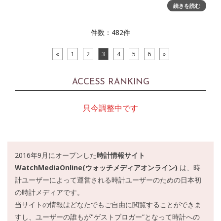
ットグラデーションを重ね合わせた文字板で、蛍の光が様々
続きを読む
な自然の光と感応
件数：482件
«
1
2
3
4
5
6
»
ACCESS RANKING
只今調整中です
2016年9月にオープンした
時計情報サイト
WatchMediaOnline(ウォッチメディアオンライン)
は、時
計ユーザーによって運営される時計ユーザーのための日本初
の時計メディアです。
当サイトの情報はどなたでもご自由に閲覧することができま
すし、ユーザーの誰もが"ゲストブロガー”となって時計への