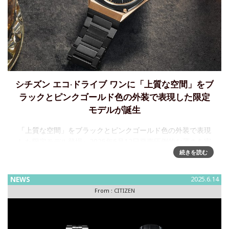
シチズン エコ·ドライブ ワンに「上質な空間」をブ
ラックとピンクゴールド色の外装で表現した限定
モデルが誕生
「上質な空間」をブラックとピンクゴールド色の外装で表現
した限定モデル登場～2025年6月12日発売圧倒的な薄さを実
現し、美しさと快適な装着感にこだわるドレスウオッチ『シ
続きを読む
チズン エコ·ドライブ ワン』から、「大人の空間を
NEWS
2025.6.14
From :
CITIZEN