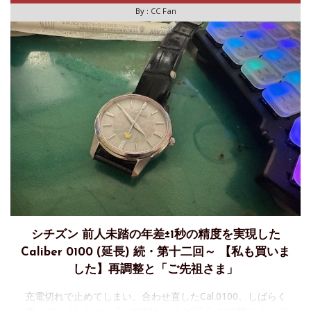
By :
CC Fan
シチズン 前人未踏の年差±1秒の精度を実現した
Caliber 0100 (延長) 続・第十二回～ 【私も買いま
した】再調整と「ご先祖さま」
充電切れで止めてしまい、合わせ直したCal.0100、しばらく