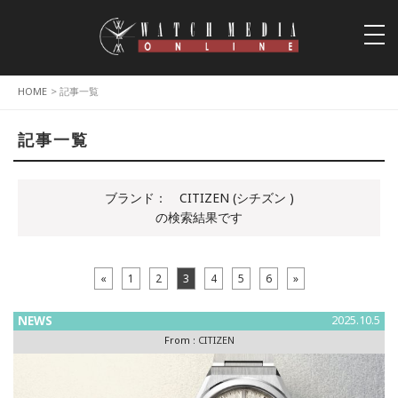
togg
navi
HOME
> 記事一覧
記事一覧
ブランド：
CITIZEN (シチズン )
の検索結果です
«
1
2
3
4
5
6
»
NEWS
2025.10.5
From :
CITIZEN