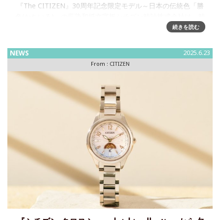
『The CITIZEN』30周年記念限定モデル～日本の伝統色「勝
色(かちいろ)」の藍染和紙文字板シチズン時計株式会社は、時
計の本質を追求し、卓越した精度を誇る高品質ウオッチ
続きを読む
『The CITIZEN(以下、ザ·シチズン)』
NEWS
2025.6.23
From :
CITIZEN