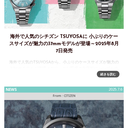
海外で人気のシチズン TSUYOSAに ⼩ぶりのケー
スサイズが魅⼒の37mmモデルが登場～2025年8月
7日発売
海外で人気のTSUYOSAから、⼩ぶりのケースサイズが魅⼒の
37mmモデルが登場メタリックな質感の文字板にシンプルで
ベーシックな針とインデックスを組み合わせ、すっきりとし
続きを読む
たデザインで、2025年8月7日発売 『シチズンコレクション
NEWS
2025.7.6
From :
CITIZEN