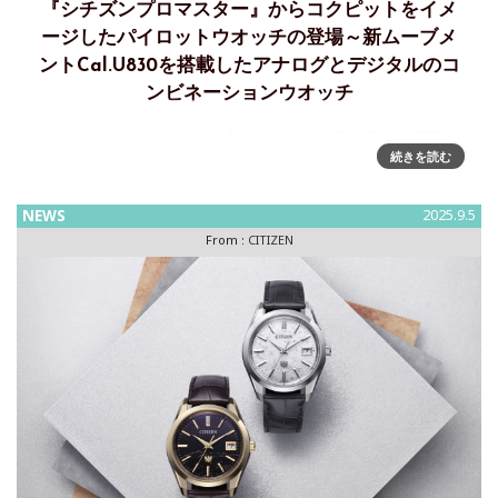
『シチズンプロマスター』からコクピットをイメ
ージしたパイロットウオッチの登場～新ムーブメ
ントCal.U830を搭載したアナログとデジタルのコ
ンビネーションウオッチ
『シチズンプロマスター』新ムーブメントCal.U830を搭載コ
続きを読む
クピットをイメージしたパイロットウオッチが登場、2025年
10月2日に発売シチズン時計株式会社は、プロフェッショナル
スポーツウオッチとしての高い性能に加え、「想像力」とい
NEWS
2025.9.5
From :
CITIZEN