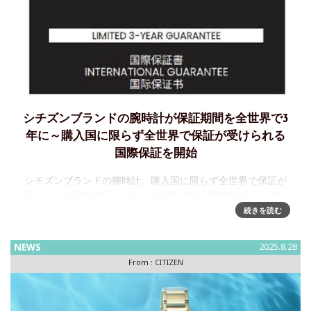
シチズンブランドの腕時計が保証期間を全世界で3
年に～購入国に限らず全世界で保証が受けられる
国際保証を開始
シチズンブランドの腕時計、購入国に限らず全世界で保証が
受けられる国際保証として、全世界で保証期間を3年に延長シ
チズン時計株式会社は、2025年10月1日より、シチズンブラ
続きを読む
ンドの腕時計[※１]の保証期間を全世界で1年間から3年間に
延⻑しま
NEWS
2025.8.28
From :
CITIZEN