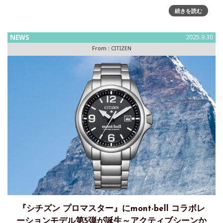
使っていましたが、分が60秒ちょうど(正分？)の時にインデ
ックスに載ってない気がしてきたので改めて調整しました。
続きを読む
これによって今後の精度測定基準となる「再起動して合わせ
直した時の誤
NEWS
2025.9.30
From :
CITIZEN
『シチズン プロマスター』にmont-bell コラボレ
ーションモデル第5弾が誕生～アクティブシーンか