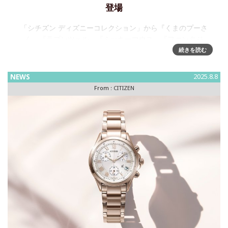
登場
「シチズン ディズニーコレクション」から『くまのプーさ
ん』『ラプンツェル』『ミッキーマウス』『ファンタジ
ア』、それぞれをテーマにした限定モデルが登場～2025 年9
続きを読む
月13 日発売シチズン時計株式会社は、「CITIZEN Disne
NEWS
2025.8.8
From :
CITIZEN