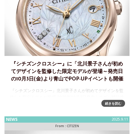
『シチズンクロスシー』に「北川景⼦さんが初め
てデザインを監修した限定モデルが登場～発売日
の10月3日(金)より青山でPOP-UPイベントも開催
『シチズンクロスシー』北川景子さんが初めてデザインを監
修した限定モデルが登場 2025年10月3日発売シチズン時計株
式会社は、上品で凛としたデザインに、使いやすい機能を兼
続きを読む
ね備えたレディスウオッチブランド『 CITIZEN xC（シチ
NEWS
2025.9.11
From :
CITIZEN