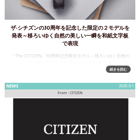
ザ‧シチズンの30周年を記念した限定の２モデルを
発表～移ろいゆく自然の美しい一瞬を和紙文字板
で表現
『The CITIZEN』30周年記念限定モデル～移ろいゆく自然の
美しい一瞬を和紙文字板で表現シチズン時計株式会社は、時
計の本質を追求し、卓越した精度を誇る高品質ウオッチ
続きを読む
『The CITIZEN（以下、ザ‧シチズン）』の30 周年を
NEWS
2025.9.1
From :
CITIZEN