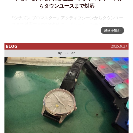
らタウンユースまで対応
『シチズン プロマスター』アクティブシーンからタウンユー
スまで対応するmont-bell コラボレーションモデル第5弾～
2025年10月9日に発売シチズン時計株式会社は、プロフェッ
続きを読む
ショナルスポーツウオッチとしての高い性能に加え、「想
BLOG
2025.9.27
By :
CC Fan