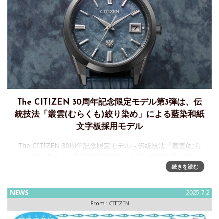
The CITIZEN 30周年記念限定モデル第3弾は、伝
統技法「叢雲(むらくも)絞り染め」による藍染和紙
文字板採用モデル
The CITIZEN 30周年記念限定モデル～伝統技法「叢雲(むら
くも)絞り染め」の藍染和紙文字板シチズン時計株式会社は、
時計の本質を追求し、卓越した精度を誇る高品質ウオッチ
続きを読む
『The CITIZEN(以下、ザ·シチズ
NEWS
2025.7.2
From :
CITIZEN