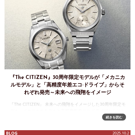
『The CITIZEN』30周年限定モデルが「メカニカ
ルモデル」と「高精度年差エコ·ドライブ」からそ
れぞれ発売～未来への飛翔をイメージ
『The CITIZEN』 未来への飛翔をイメージした30周年限定モ
デル～メカニカルモデルと高精度年差エコ·ドライブからそれ
ぞれ発売シチズン時計株式会社は、時計の本質を追求し、卓
続きを読む
越した精度を誇る高品質ウオッチ『The
BLOG
2025.10.2