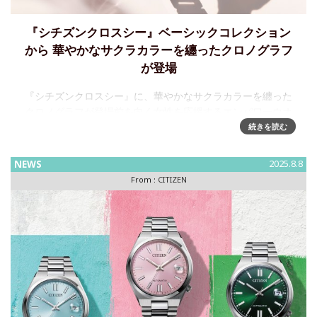
『シチズンクロスシー』ベーシックコレクション
から 華やかなサクラカラーを纏ったクロノグラフ
が登場
『シチズンクロスシー』に、華やかなサクラカラーを纏った
クロノグラフが登場前を向く女性を応援するエンパワーウオ
ッチブランド、シチズンxC（クロスシー）。どんなスタイル
続きを読む
にも合わせやすい、上品で洗練されたデザインが人気のベー
シックコレクション
NEWS
2025.8.8
From :
CITIZEN