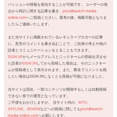
パッションや情報を発信することが可能です。 ユーザーの視
点から時計に関する記事を書き、
post@watch-media-
online.com
へご投稿ください。選考の後、掲載可能となりま
したらご連絡いたします。
また当サイトに掲載されているレギュラーブロガーの記事
に、意見やコメントを書き込むことで、ご自身の考えや他の
読者とコミュニケーションをとることもできます。
SIGN UP
からメールアドレスとニックネームの登録を済ませ
た読者が
SIGN IN
してから投稿した場合は、そのニックネー
ムが投稿者として表示されます。また、匿名でコメントを残
したい場合はSIGN INしなくとも投稿が可能になりました。
当サイトは現在、一部コンテンツが開発中もしくは自動投稿
できない形での運営となっています。
ご不便をおかけしますが、 当サイト内の、
WTO
、
OFFLINE
、
REVIEW
などへの投稿に関しても
post@watch-
media-online.com
へお願いします。