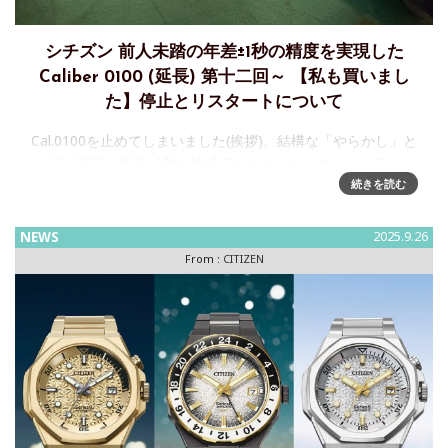
シチズン 前人未踏の年差±1秒の精度を実現した
Caliber 0100 (延長) 第十二回～ 【私も買いまし
た】停止とリスタートについて
Cal.0100を止めてしまいました(挨拶)。結構な「やらかし」と
して「年末に年差±1秒を達成できたか」をレポートしている
シチズンのキャリバー0100の精度確認、エコ・ドライブに光
続きを読む
が当たっていなかったのか停止していることに今週
NEWS
2025.9.26
From :
CITIZEN