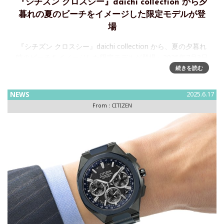
『シチズン クロスシー』daichi collection から夕
暮れの夏のビーチをイメージした限定モデルが登
場
『シチズン クロスシー』daichi collection から、夏の夕暮れ
時のビーチをイメージした限定モデルが登場～2025年7月3日
発売シチズン時計株式会社)は、上品で凛としたデザインに、
続きを読む
使いやすい機能を兼ね備えたレディスウオッチブ
NEWS
2025.6.17
From :
CITIZEN