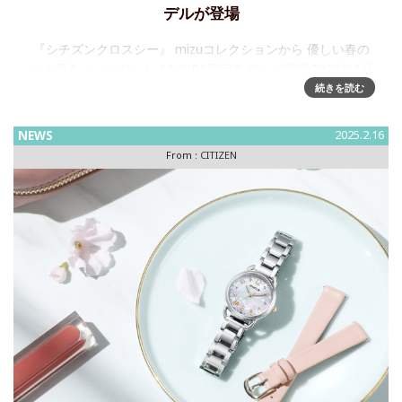
デルが登場
『シチズンクロスシー』 mizuコレクションから 優しい春の
そよ風をイメージした SAKURA限定モデルが登場 2025年3月
6日発売シチズン時計株式会社は、上品で凛としたデザイン
続きを読む
に、使 いやすい機能を兼ね備えたレディスウオッチブラ
NEWS
2025.2.16
From :
CITIZEN