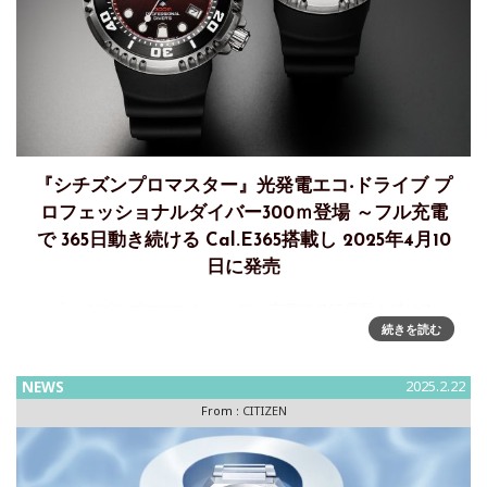
『シチズンプロマスター』光発電エコ‧ドライブ プ
ロフェッショナルダイバー300ｍ登場 ～フル充電
で 365日動き続ける Cal.E365搭載し 2025年4月10
日に発売
『シチズンプロマスター』 フル充電で 365日動き続ける
続きを読む
Cal.E365搭載 光発電エコ・ドライブ プロフェッショナルダイ
バー300mが登場 2025年4月10日に発売シチズン時計株式会
社は、プロフェッショナル スポーツウオッチと
NEWS
2025.2.22
From :
CITIZEN