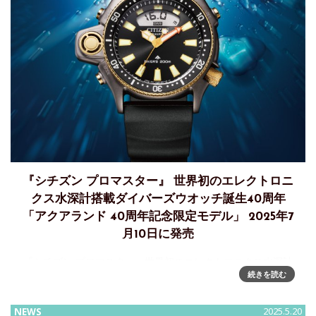
『シチズン プロマスター』 世界初のエレクトロニ
クス水深計搭載ダイバーズウオッチ誕生40周年
「アクアランド 40周年記念限定モデル」 2025年7
月10日に発売
『シチズン プロマスター』世界初のエレクトロニクス水深計
続きを読む
搭載ダイバーズウオッチ誕生40周年、「アクアランド 40周年
記念限定モデル」を2025年7月10日に発売シチズン時計株式
会社は、プロフェッショナルスポーツウオッチとしての高い
NEWS
2025.5.20