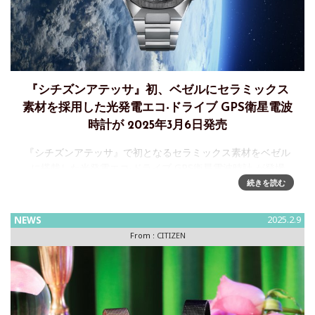
『シチズンアテッサ』初、ベゼルにセラミックス
素材を採用した光発電エコ‧ドライブ GPS衛星電波
時計が 2025年3月6日発売
『シチズンアテッサ』で初となるセラミックス素材をベゼル
に搭載した光発電エコ‧ドライブ GPS衛星電波時計 が登場
2025年3月6日発売シチズン時計株式会社は、最先端技術を搭
続きを読む
載し、グローバルに活躍するビジネスマンをサポートする『
C
NEWS
2025.2.9
From :
CITIZEN