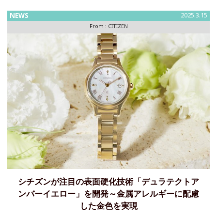
NEWS
2025.3.15
From :
CITIZEN
シチズンが注目の表面硬化技術「デュラテクトア
ンバーイエロー」を開発～⾦属アレルギーに配慮
した⾦⾊を実現