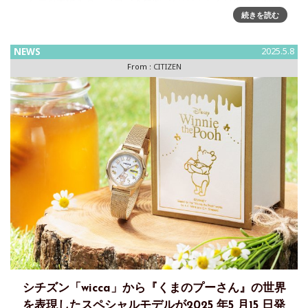
く海を表現する、ブランド横断コレクション「UNITE with
BLUE」が登場～B’zがCMソングを書き下ろし、広告ビジュア
続きを読む
ルをアニメーションスタジオのMAPPAが制作
NEWS
2025.5.8
From :
CITIZEN
シチズン「wicca」から『くまのプーさん』の世界
を表現したスペシャルモデルが2025 年5 月15 日発