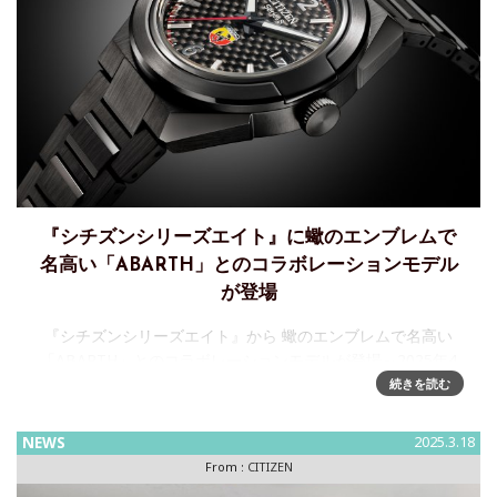
『シチズンシリーズエイト』に蠍のエンブレムで
名高い「ABARTH」とのコラボレーションモデル
が登場
『シチズンシリーズエイト』から 蠍のエンブレムで名高い
「ABARTH」とのコラボレーションモデルが登場～2025年4
月10日発売シチズン時計株式会社は、機能と実用性を 兼ね備
続きを読む
えたモダン‧スポーティデザインの機械式時計ブランド『シチ
ズ
NEWS
2025.3.18
From :
CITIZEN