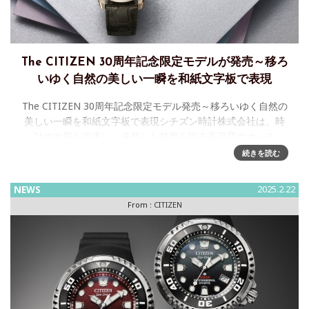
The CITIZEN 30周年記念限定モデルが発売～移ろ
いゆく自然の美しい一瞬を和紙文字板で表現
The CITIZEN 30周年記念限定モデル発売～移ろいゆく自然の
美しい一瞬を和紙文字板で表現シチズン時計株式会社は、時
計の本質を追求し、卓越した精度を誇る高品質ウオッチ
『The CITIZEN(以下、ザ·シチズン)
続きを読む
NEWS
2025.2.22
From :
CITIZEN