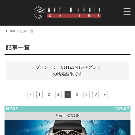
togg
navi
HOME
> 記事一覧
記事一覧
ブランド：
CITIZEN (シチズン )
の検索結果です
«
1
2
3
4
5
6
7
»
NEWS
2025.6.7
From :
CITIZEN