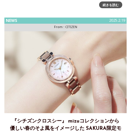
の新作が登場シチズン時計株式会社は、世界最薄[※1]
続きを読む
1.00mm厚の光発電「エ コ･ドライブ[※2]ムーブメ
NEWS
2025.2.19
From :
CITIZEN
『シチズンクロスシー』 mizuコレクションから
優しい春のそよ風をイメージした SAKURA限定モ