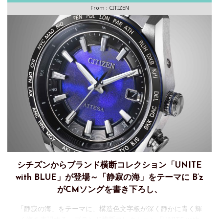
性
From :
CITIZEN
シチズンからブランド横断コレクション「UNITE
with BLUE」が登場～「静寂の海」をテーマに B’z
がCMソングを書き下ろし、
「静寂の海」をテーマに、構造色文字板が深く静かに青く輝