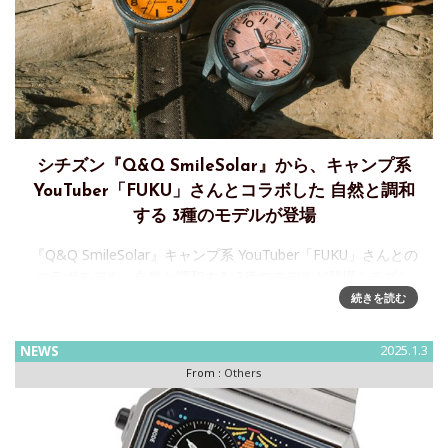
シチズン『Q&Q SmileSolar』から、キャンプ系
YouTuber「FUKU」さんとコラボした 自然と調和
する 3種のモデルが登場
『Q&Q SmileSolar』キャンプ系 YouTuber「FUKU」さんとの
コラボモデル～自然と調和する 3種のモデルが登場シチズン
時計株式会社はコストパフォーマンスに優れ、機能的でカラ
続きを読む
フルな色使いとデザインが楽しめる『 Q&Q
NEWS
2025.1.3
From :
Others