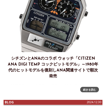
シチズンとANAのコラボ ウォッチ「CITIZEN
ANA DIGI TEMP コックピットモデル」～1980年
代のヒットモデルを復刻しANA関連サイトで順次
発売
1980年代のヒットモデルを復刻したANAコラボ ウォッチ
続きを読む
『CITIZEN ANA DIGI TEMP コックピットモデル 』～ANAシ
ョッピング A style 、ANA Mall 店、＠SKY にて順次販売全日
空商事株式会社は、シチズン
BLOG
2024.12.30