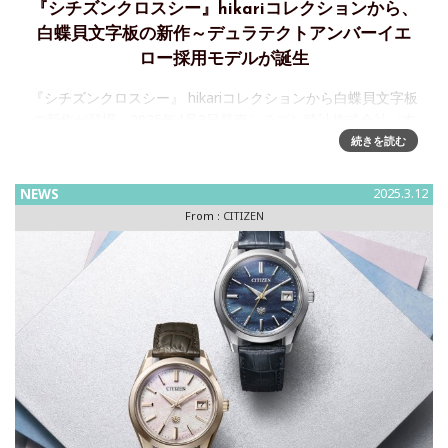
『シチズンクロスシー』hikariコレクションから、
白蝶貝文字板の新作～デュラテクトアンバーイエ
ロー採用モデルが誕生
『シチズンクロスシー』 hikariコレクションから白蝶貝文字板
の新作が登場～2025年4月3日発売シチズン時計株式会社（本
社：東京都⻄東京市∕社⻑：佐藤敏彦）は、上品で凛としたデ
続きを読む
ザインに、使いやすい機能を兼ね備えたレディスウオッチ
NEWS
2025.3.12
From :
CITIZEN