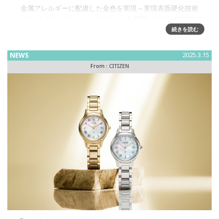
⾦属アレルギーに配慮した⾦⾊を実現～実現表面硬化技術
「デュラテクトアンバーイエロー」を開発シチズン時計株式
会社は、腕時計のケースやバンドの素材表面に特殊な加⼯処
続きを読む
理を施すことで、キズから時計本来の美しさを守るシチズン
独自の表面硬化技術「デ
NEWS
2025.3.15
From :
CITIZEN