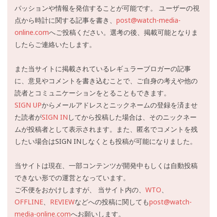
パッションや情報を発信することが可能です。 ユーザーの視
点から時計に関する記事を書き、
post@watch-media-
online.com
へご投稿ください。選考の後、掲載可能となりま
したらご連絡いたします。
また当サイトに掲載されているレギュラーブロガーの記事
に、意見やコメントを書き込むことで、ご自身の考えや他の
読者とコミュニケーションをとることもできます。
SIGN UP
からメールアドレスとニックネームの登録を済ませ
た読者が
SIGN IN
してから投稿した場合は、そのニックネー
ムが投稿者として表示されます。また、匿名でコメントを残
したい場合はSIGN INしなくとも投稿が可能になりました。
当サイトは現在、一部コンテンツが開発中もしくは自動投稿
できない形での運営となっています。
ご不便をおかけしますが、 当サイト内の、
WTO
、
OFFLINE
、
REVIEW
などへの投稿に関しても
post@watch-
media-online.com
へお願いします。