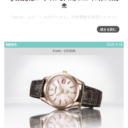
売
『wicca』より『くまのプーさん』の世界観を表現したスペシ
ャルモデルが2025 年5 月15 日発売wicca ソーラーテック
Disney コレクション『くまのプーさん』、希望小売価格：
続きを読む
35,200 円、限定数量 600 本
NEWS
2025.4.18
From :
CITIZEN