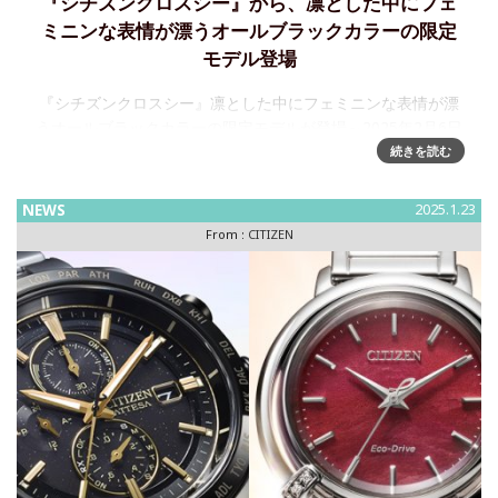
『シチズンクロスシー』から、凛とした中にフェ
ミニンな表情が漂うオールブラックカラーの限定
モデル登場
『シチズンクロスシー』凛とした中にフェミニンな表情が漂
うオールブラックカラーの限定モデルが登場～2025年2月6日
発売シチズン時計株式会社は、上品で凛としたデザインに、
続きを読む
使いやすい機能を兼ね備えたレディスウオッチブランド『
CITIZEN
NEWS
2025.1.23
From :
CITIZEN