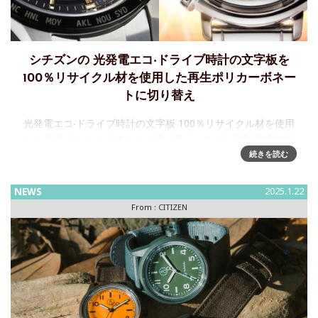
シチズンの 光発電エコ‧ドライブ時計の文字板を
100％リサイクル材を使用した再生ポリカーボネー
トに切り替え
光発電エコ‧ドライブ時計の文字板 100％リサイクル材を使用
した再生ポリカーボネートに切り替えシチズン時計株式会社
は、基幹技術である光発電エコ‧ドライブが搭載された腕時計
続きを読む
のポリカーボネート文字板の素材を、原則、再生ポリカーボ
ネート（
NEWS
2025.1.22
From :
CITIZEN