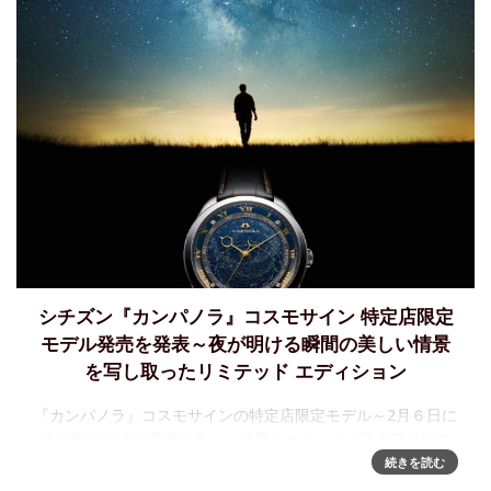
シチズン『カンパノラ』コスモサイン 特定店限定
モデル発売を発表～夜が明ける瞬間の美しい情景
を写し取ったリミテッド エディション
『カンパノラ』コスモサインの特定店限定モデル～2月６日に
発売夜が明ける瞬間の美しい情景をイメージ 2月６日発売の
本モデルは、夜明けの瞬間、地平線がわずかに明るむ暁をイ
続きを読む
メージした特別なカラーリング。⾒返しリング 6時位置の橙