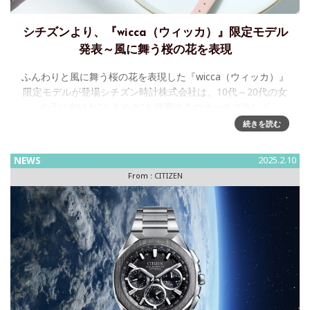
シチズンより、『wicca（ウィッカ）』限定モデル
発表～風に舞う桜の花を表現
ふんわりと風に舞う桜の花を表現した『wicca（ウィッカ）』
限定モデルが登場シチズン時計株式会社は、10代～20代の女
の子に向けた"ときめき"を提案するウオッチブランド
『wicca（ウィッカ）』から、ふんわりと風に舞う桜の花を表
続きを読む
現し
NEWS
2025.2.10
From :
CITIZEN