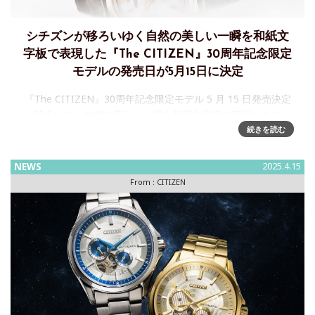
シチズンが移ろいゆく自然の美しい一瞬を和紙文
字板で表現した『The CITIZEN』30周年記念限定
モデルの発売日が5月15日に決定
『The CITIZEN』30周年記念限定モデル 5 月 15 日発売決定
～移ろいゆく自然の美しい一瞬を和紙文字板で表現シチズン
時計株式会社は、時計の本質を追求し、卓越した精度を誇る
続きを読む
高品質ウオッチ『The CITIZEN（以下、ザ‧シチ
NEWS
2025.4.15
From :
CITIZEN