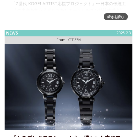
「Z世代 KOGEI ARTIST応援プロジェクト」〜日本の伝統工
芸の未来を担う若者たちをサポートシチズン時計株式会社
は、日本の伝統工芸を次世代へとつなぐ若手工芸作家を支援
続きを読む
する「 Z世代 KOGEI ARTIST応援プロジェクト」を
NEWS
2025.2.3
From :
CITIZEN