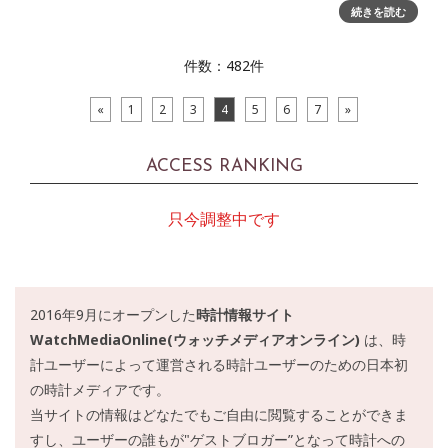
と比較して、キーボードに磁石で固定する傾ける用の脚を使
続きを読む
い始めたので離し気味で…毎度おなじみ、日本標準時を作っ
て
件数：482件
«
1
2
3
4
5
6
7
»
ACCESS RANKING
只今調整中です
2016年9月にオープンした
時計情報サイト
WatchMediaOnline(ウォッチメディアオンライン)
は、時
計ユーザーによって運営される時計ユーザーのための日本初
の時計メディアです。
当サイトの情報はどなたでもご自由に閲覧することができま
すし、ユーザーの誰もが"ゲストブロガー”となって時計への