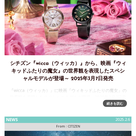
シチズン『wicca（ウィッカ）』から、映画『ウィ
キッドふたりの魔⼥』の世界観を表現したスペシ
ャルモデルが登場～ 2025年3月7日発売
『wicca（ウィッカ）』に映画『ウィキッドふたりの魔⼥』の
世界観を表現したスペシャルモデルが登場～2025年3月7日発
売シチズン時計株式会社は、10代〜20代の女の子に向けた"と
続きを読む
きめき"を提案するウオッチブランド『wicca(ウィ
NEWS
2025.2.6
From :
CITIZEN