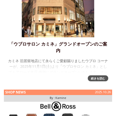
「ウブロサロン カミネ」グランドオープンのご案
内
カミネ 旧居留地店にて永らくご愛顧賜りましたウブロ コーナ
ーが、2025年11月1日(土)より「ウブロサロン カミネ」とし
てトアロード本店 南側にグランドオープンいたします。オー
ク材の温かみとグレーカラーを融合した全3階層の「ウブロサ
続きを読む
ロン」
SHOP NEWS
2025.10.26
By :
Kamine