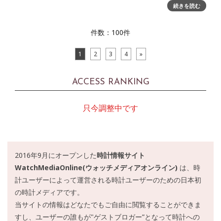
ベント「グランドセイコー 特別展示会 2025」を開催いたし
続きを読む
ます。高級腕時計専門誌『クロノス日本版』編集長 広田雅将
氏
件数：100件
1
2
3
4
»
ACCESS RANKING
只今調整中です
2016年9月にオープンした
時計情報サイト
WatchMediaOnline(ウォッチメディアオンライン)
は、時
計ユーザーによって運営される時計ユーザーのための日本初
の時計メディアです。
当サイトの情報はどなたでもご自由に閲覧することができま
すし、ユーザーの誰もが"ゲストブロガー”となって時計への