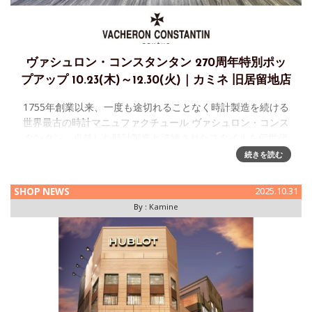
ヴァシュロン・コンスタンタン 270周年特別ポッ
プアップ 10.23(木)～12.30(火)｜カミネ 旧居留地店
1755年創業以来、一度も途切れることなく時計製造を続ける
世界最古の時計マニュファクチュール ヴァシュロン・コンス
タンタン。卓越した時計製造と洗練されたスタイルを何世代
にもわたり最高峰の職人技により継承され、メゾンが製造す
続きを読む
る時計は控えめで気
SHOP NEWS
2025.10.31
By :
Kamine