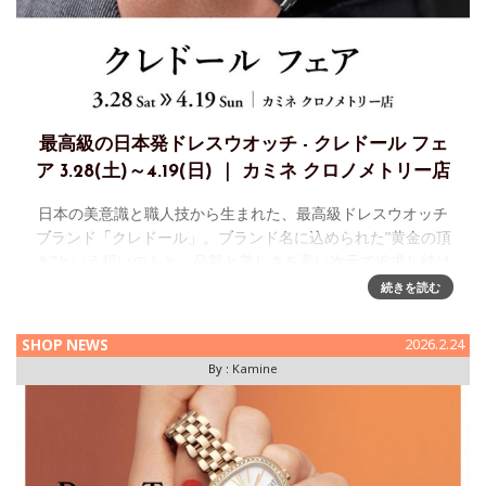
最高級の日本発ドレスウオッチ - クレドール フェ
ア 3.28(土)～4.19(日) ｜ カミネ クロノメトリー店
日本の美意識と職人技から生まれた、最高級ドレスウオッチ
ブランド「クレドール」。ブランド名に込められた”黄金の頂
き”という想いのもと、品質と美しさを高い次元で追求し続け
ています。繊細で調和のとれたデザインと、熟練した職
続きを読む
SHOP NEWS
2026.2.24
By :
Kamine