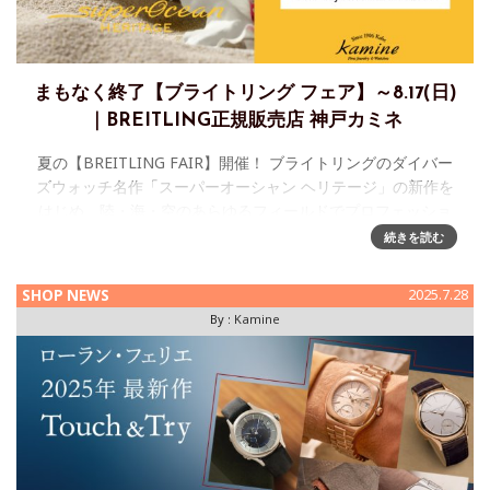
まもなく終了【ブライトリング フェア】～8.17(日)
｜BREITLING正規販売店 神戸カミネ
夏の【BREITLING FAIR】開催！ ブライトリングのダイバー
ズウォッチ名作「スーパーオーシャン ヘリテージ」の新作を
はじめ、陸・海・空のあらゆるフィールドでプロフェッショ
ナルに支持されるブライトリングの豊富なウォッチコレクシ
続きを読む
ョン
SHOP NEWS
2025.7.28
By :
Kamine