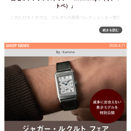
トペ）」
このたびカミネでは、ブルガリの最新コレクションを一堂に
ご覧いただける特別イベントを開催いたします。2026年の
Watches and Wondersで発表された新作モデルを中心に、ブ
続きを読む
ランドの世界観を存分にご体感いただける貴重な機会です。
SHOP NEWS
2026.4.11
By :
Kamine