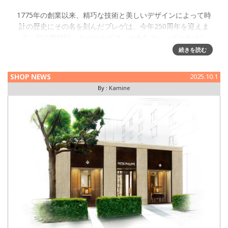
1775年の創業以来、精巧な技術と美しいデザインによって時
計の歴史にその名を刻んだブレゲは、今年250周年を迎えま
す。初の腕時計、トゥールビヨンや永久カレンダーをはじ
め、数々の発明によって時計史を大きく進化させたアブラア
続きを読む
ン-ルイ・ブレゲ
SHOP NEWS
2025.10.1
By :
Kamine