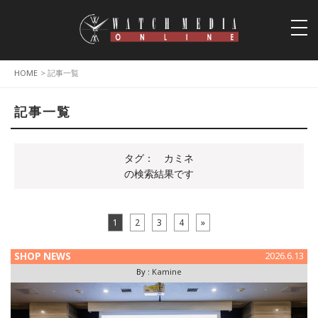
togg
navi
HOME
> 記事一覧
記事一覧
タグ：
カミネ
の検索結果です
1
2
3
4
»
SHOP NEWS
2026.6.13
By :
Kamine