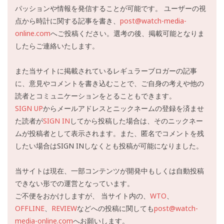
パッションや情報を発信することが可能です。 ユーザーの視
点から時計に関する記事を書き、
post@watch-media-
online.com
へご投稿ください。選考の後、掲載可能となりま
したらご連絡いたします。
また当サイトに掲載されているレギュラーブロガーの記事
に、意見やコメントを書き込むことで、ご自身の考えや他の
読者とコミュニケーションをとることもできます。
SIGN UP
からメールアドレスとニックネームの登録を済ませ
た読者が
SIGN IN
してから投稿した場合は、そのニックネー
ムが投稿者として表示されます。また、匿名でコメントを残
したい場合はSIGN INしなくとも投稿が可能になりました。
当サイトは現在、一部コンテンツが開発中もしくは自動投稿
できない形での運営となっています。
ご不便をおかけしますが、 当サイト内の、
WTO
、
OFFLINE
、
REVIEW
などへの投稿に関しても
post@watch-
media-online.com
へお願いします。