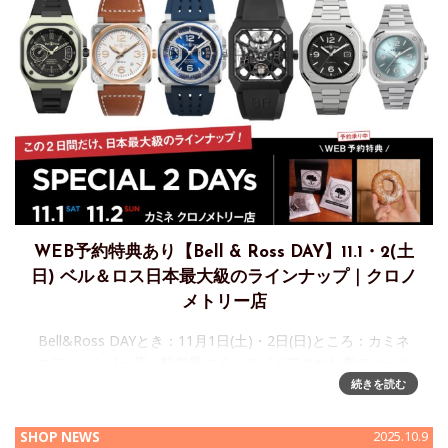
WEB予約特典あり【Bell & Ross DAY】11.1・2(土
日) ベル＆ロス日本最大級のラインナップ｜クロノ
メトリー店
Bell&Ross DAYとき：11月1日(土)・2日(日)ところ：カミネ
クロノメトリー店 航空界にインスパイアされた真のツール
ウォッチでありながら、高い装着感と美的感覚を持ち合わせ
続きを読む
た Bell & Ross 。【Bel
SHOP NEWS
2025.10.9