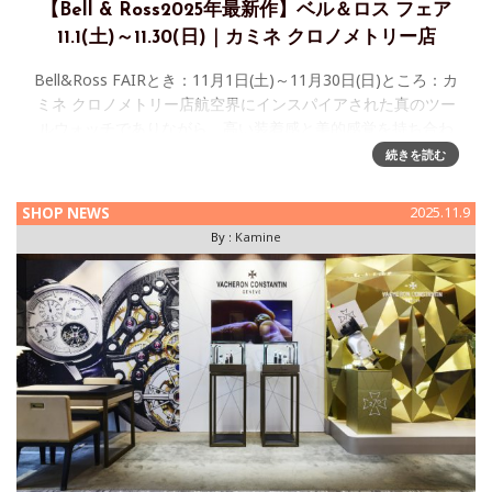
【Bell & Ross2025年最新作】ベル＆ロス フェア
11.1(土)～11.30(日)｜カミネ クロノメトリー店
Bell&Ross FAIRとき：11月1日(土)～11月30日(日)ところ：カ
ミネ クロノメトリー店航空界にインスパイアされた真のツー
ルウォッチでありながら、高い装着感と美的感覚を持ち合わ
せた Bell & Ross 。ベル＆ロス20
続きを読む
SHOP NEWS
2025.11.9
By :
Kamine