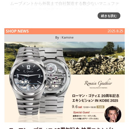
ムーブメントから外装まで自社製造する数少ないマニュファ
クチュールで、複雑機構であっても究極のシンプリシティを
追求し、極上の気品をまとう腕時計を生み出している「パル
続きを読む
ミジャーニ・フルリエ」。このたび、カミネではHODINKEE
JAPANの和田
SHOP NEWS
2025.8.25
By :
Kamine