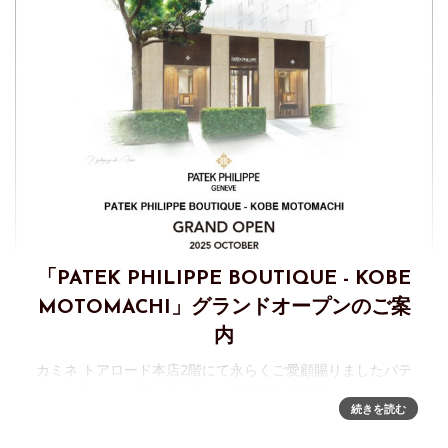
「PATEK PHILIPPE BOUTIQUE - KOBE
MOTOMACHI」グランドオープンのご案
内
カミネ トアロード本店2階にて永らくご愛顧賜りましたパテ
ック フィリップ・フロアが、2025年10月1日（水）より
続きを読む
「PATEK PHILIPPE BOUTIQUE - KOBE MOTOMACHI（パテ
ック フィリップ ブティック - 神戸