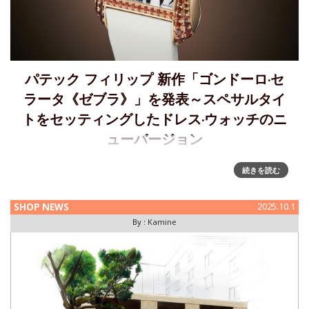
パテック フィリップ 新作「ゴンドーロ·セ
ラータ《ゼブラ》」を発表～スペサルタイ
トをセッティングしたドレス·ウォッチのニ
ューバージョン
新しいゴンドーロ·セラータ《ゼブラ》4962/200R モデルゼブ
続きを読む
ラ·モチーフを配した革新的なメタライズ·サファイヤクリスタ
ル文字盤を特徴とし、スペサルタイトをセッティングしたド
SHOP NEWS
2025.10.1
レス&mid
By :
Kamine