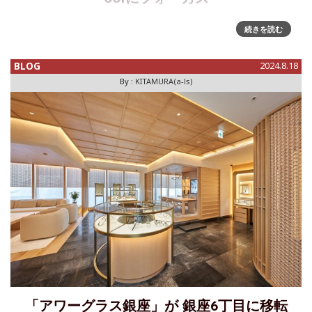
パテック フィリップが、新コレクション「Cubitus(キュビタ
続きを読む
ス)」を発表した。同社が新しいコレクションを世に問うのは
1999年の「Twenty~4」以来、実に四半世紀ぶり。その
BLOG
2024.8.18
「Cubitus」というコレクションネームからわかるように、
By :
KITAMURA(a-ls)
「アワーグラス銀座」が 銀座6丁目に移転