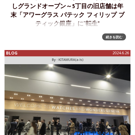
しグランドオープン～5丁目の旧店舗は年
末「アワーグラス パテック フィリップ ブ
ティック銀座」に”転生"
並木通りといえば、有名ブランドのブティックや高級時計販
続きを読む
売店が軒を連ねる日本最大の"時計店通り"であるが、その礎
となったのは、やはり2002年のアワーグラス銀座の開店だ。
BLOG
2024.6.26
そのアワーグラス銀座が、同じ並木通りの、番地でいうと銀
By :
KITAMURA(a-ls)
座6丁目に移転し、