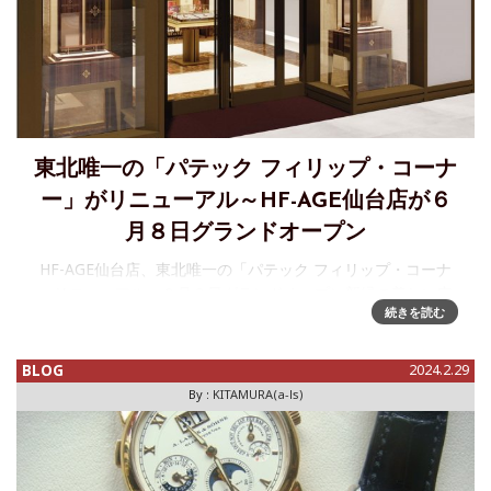
東北唯一の「パテック フィリップ・コーナ
ー」がリニューアル～HF-AGE仙台店が６
月８日グランドオープン
HF-AGE仙台店、東北唯一の「パテック フィリップ・コーナ
ーリニューアル」６月８日グランドオープン新緑の美しい定
続きを読む
禅寺通りのパテック フィリップコーナーが大幅に増床、6月
８日（土）リニューアルオープン 1989 年、機械式時計の
正規
BLOG
2024.2.29
By :
KITAMURA(a-ls)