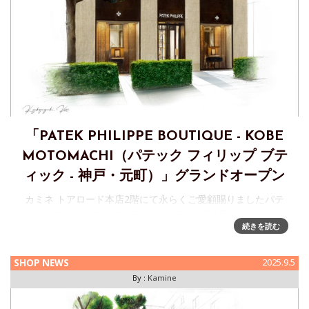
「PATEK PHILIPPE BOUTIQUE - KOBE
MOTOMACHI（パテック フィリップ ブテ
ィック - 神戸・元町）」グランドオープン
カミネ トアロード本店2階にて永らくご愛顧賜りましたパテ
ック フィリップ・フロアが、2025年10月1日（水）より
続きを読む
「PATEK PHILIPPE BOUTIQUE - KOBE MOTOMACHI（パテ
ック フィリップ ブティック -
SHOP NEWS
2025.9.5
By :
Kamine