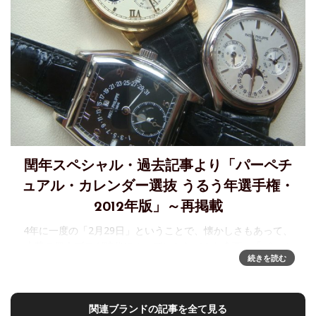
閏年スペシャル・過去記事より「パーペチ
ュアル・カレンダー選抜 うるう年選手権・
2012年版」～再掲載
4年に一度の「2月29日」ということで、懐かしさもあって、
大昔の個人ブログ時代にやっていたおバカな企画、「パーペ
続きを読む
チュアル・カレンダー選抜 うるう年選手権」を"再放送"しま
す。これは、パーペチュアル カレンダー時計が、日付変更の
表示を終了する
関連ブランドの記事を全て見る