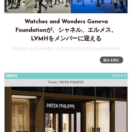
Watches and Wonders Geneva
Foundationが、シャネル、エルメス、
LVMHをメンバーに迎える
Watches and Wonders を主宰するWatches and Wonders
Geneva Foundation(ジュネーブ時計財団）が、3社の新メン
続きを読む
バー、シャネル、エルメス、LVMHを迎える6月25日付で配信
されたプレスリリー
NEWS
2024.6.9
From :
PATEK PHILIPPE