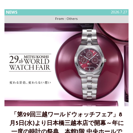
日本橋三越本店の「第29回 三越ワールドウォッチフェア」メ
NEWS
2026.7.27
イン会場に登場「WATCH.SWISS」は、スイス時計協会FHが
From :
Others
「第29回三越ワールドウォッチフェア」8
月5日(水)より日本橋三越本店で開幕～年に
一度の時計の祭典、本館1階 中央ホールで