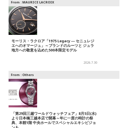
From :
MAURICE LACROIX
モーリス・ラクロア「1975 Legacy ― セニュレジ
エへのオマージュ」～ブランドのルーツと ジュラ
地方への敬意を込めた500本限定モデル
2026.7.30
From :
Others
「第29回三越ワールドウォッチフェア」8月5日(水)
より日本橋三越本店で開幕～年に一度の時計の祭
典、本館1階 中央ホールでスペシャルエキシビジョ
ンも