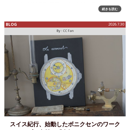
ラップを衣替え猛暑が予想されている今年の夏は、ヴィンテ
続きを読む
ージウォッチ愛好家にとっては辛い季節。というのもアール
デコ様式の美しいデザインの時計には、やはり重厚で渋い雰
囲気のレザースト
BLOG
2026.7.30
By :
CC Fan
スイス紀行、始動したボニクセンのワーク