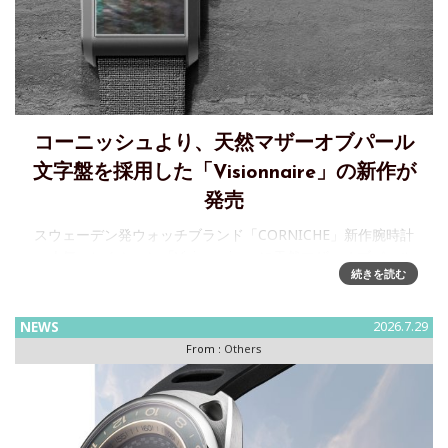
コーニッシュより、天然マザーオブパール
文字盤を採用した「Visionnaire」の新作が
発売
スウェーデン発ウォッチブランド「CORNICHE」新作腕時計
～人気コレクション「Visionnaire」に天然マザーオブパール
続きを読む
文字盤を採用した新作が登場株式会社ビヨンクールが運営す
るウォッチセレクトショップ「H°M’S
NEWS
2026.7.29
From :
Others