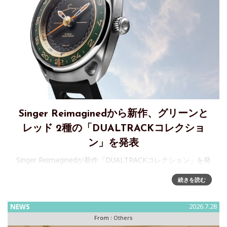
Singer Reimaginedから新作、グリーンと
レッド 2種の「DUALTRACKコレクショ
ン」を発表
Singer Reimaginedが新作「DUALTRACKコレクション」を発
表Singer Reimagined（シンガー・リイマジン）は、新コレク
続きを読む
ション「DUALTRACK」のローンチを発表しました。ブラン
ドの“Form f
NEWS
2026.7.28
From :
Others