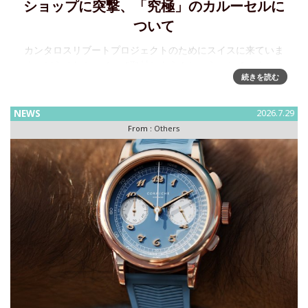
ショップに突撃、「究極」のカルーセルに
ついて
カンタロスリブートプロジェクトのためにスイスに来ていま
す。どうせならスイスで取材しよう！ということでいくつか
続きを読む
の取材を「熱いうち」にレポートしたいと思います。関口氏
のワークショップをWatches & Wondersシーズンに訪問した
ときに関
NEWS
2026.7.29
From :
Others