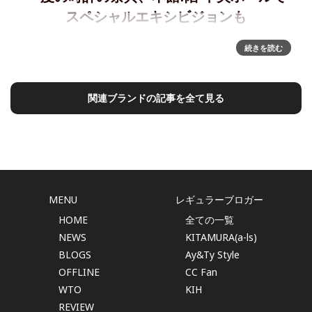
スペシャルエキシビジョンも
年に一度の時計の祭典、「第29回三越ワールドウォッチフェ
続きを読む
ア」8月5日(水)より日本橋三越本店で開幕～本館1階 中央ホー
ルで初開催するスペシャルエキシビジョンでは時計の世界を
体感出来るイベントも日本橋三越本店では、国内最大級の時
関連ブランドの記事を全て見る
計イベント「第
MENU
レギュラーブロガー
HOME
全ての一覧
NEWS
KITAMURA(a-ls)
BLOGS
Ay&Ty Style
OFFLINE
CC Fan
WTO
KIH
REVIEW