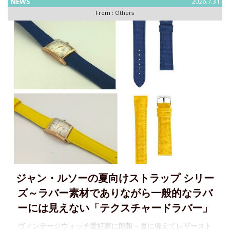
NEWS
2026.7.31
BERINGは、北極の広大な大自然か
From :
Others
ジャン・ルソーの夏向けストラップ シリー
ズ～ラバー素材でありながら一般的なラバ
ーには見えない「テクスチャードラバー」
ヴィンテージウォッチ愛好家に朗報～夏に備えてレザースト