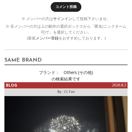
コメント投稿
※ メンバーの方は
サインイン
して投稿下さいませ。
※ 非メンバーの方は上の動作の選択ボックスから「匿名(ニックネーム
可)で」を選択してください。
(新規
メンバー登録
をおすすめしております。)
SAME BRAND
ブランド：
Others (その他)
の検索結果です
BLOG
2026.8.2
By :
CC Fan