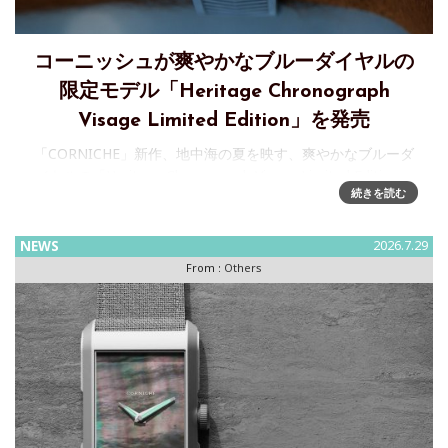
コーニッシュが爽やかなブルーダイヤルの
限定モデル「Heritage Chronograph
Visage Limited Edition」を発売
「CORNICHE」新作、地中海の夏を映す、爽やかなブルーダ
イヤルの「Heritage Chronograph Visage Limited Edition」
続きを読む
発売株式会社ビヨンクールが運営するファッションウォッチ
セレクトショップ「H°
NEWS
2026.7.29
From :
Others