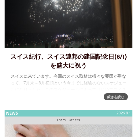
スイス紀行、スイス連邦の建国記念日(8/1)
を盛大に祝う
スイスに来ています。今回のスイス取材は様々な要因が重な
って、7月末～8月初頭という今までに経験のないスケジュー
ルになりました。このスケジュールによってはじめてスイス
連邦の建国記念日、すなわちSchweizer Bundesfeiertag
続きを読む
NEWS
2026.8.1
From :
Others