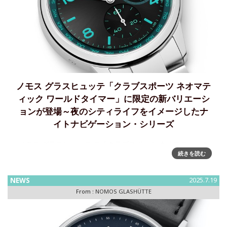
ノモス グラスヒュッテ「クラブスポーツ ネオマテ
ィック ワールドタイマー」に限定の新バリエーシ
ョンが登場～夜のシティライフをイメージしたナ
イトナビゲーション・シリーズ
ノモス グラスヒュッテ の「クラブスポーツ ネオマティック
続きを読む
ワールドタイマー」に世界限定・新カラーが登場～夜のシテ
ィライフをイメージしたナイトナビゲーション・シリーズ を
11月に発売「NOMOS GLASHÜTTE 」から
NEWS
2025.7.19
From :
NOMOS GLASHÜTTE