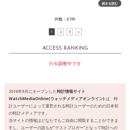
たらどうしますか？ 波に乗り、その波に身を任せますか？ 大
続きを読む
切な時にどう反応するかは、時とスタイルとタイミングが
件数：67件
1
2
3
»
ACCESS RANKING
只今調整中です
2016年9月にオープンした
時計情報サイト
WatchMediaOnline(ウォッチメディアオンライン)
は、時
計ユーザーによって運営される時計ユーザーのための日本初
の時計メディアです。
当サイトの情報はどなたでもご自由に閲覧することができま
すし、ユーザーの誰もが"ゲストブロガー”となって時計への