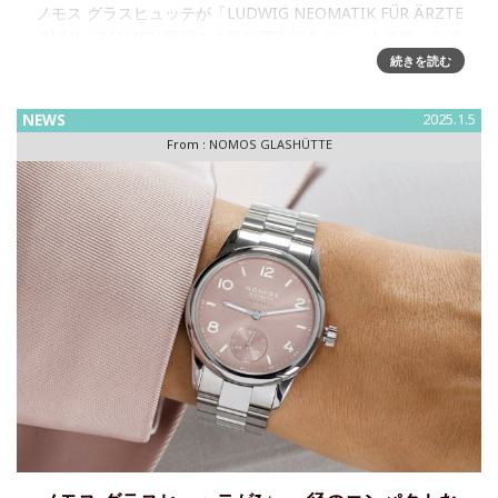
ノモス グラスヒュッテが「LUDWIG NEOMATIK FÜR ÄRZTE
OHNE GRENZEN/国境なき医師団支援モデル」を発売～支援
の時ノモス グラスヒュッテは2012年以来、緊急医療団体の国
続きを読む
境なき医師団と協力
NEWS
2025.1.5
From :
NOMOS GLASHÜTTE