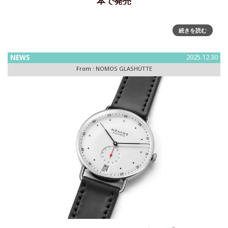
本で発売
旅を楽しむ人へ～2026年のスタートはエレガントに進化した
続きを読む
新色２色のワールドタイマーから始まりますドイツ時計ブラ
ンド「NOMOS GLASHÜTTE /ノモス グラスヒュッテ 」の人
気モデル「クラブスポーツ ネオマティック
NEWS
2025.12.30
From :
NOMOS GLASHÜTTE