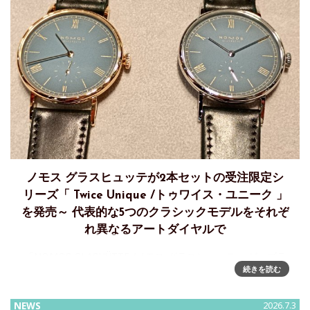
ノモス グラスヒュッテが2本セットの受注限定シ
リーズ「 Twice Unique /トゥワイス・ユニーク 」
を発売～ 代表的な5つのクラシックモデルをそれぞ
れ異なるアートダイヤルで
「NOMOS GLASHÜTTE /ノモス グラスヒュッテ 」が、ブラ
続きを読む
ンド初のオーダーメイドの貴重なモデル「 Twice Unique /ト
ゥワイス・ユニーク 」の発売を開始「NOMOS GLASHÜTTE
」が初の
NEWS
2026.7.3