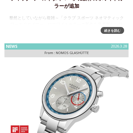
ラーが追加
整然としていながら複雑～「クラブ スポーツ ネオマティック
ワールドタイマー」にホワイトカラーの新作を発表新しいワ
ールドタイマーは、ウォッチ・マニュファクチュールのノモ
続きを読む
ス グラスヒュッテで最も⼈気のあるモデルの⼀つです。さま
ざまな鮮やか
NEWS
2026.3.28
From :
NOMOS GLASHÜTTE