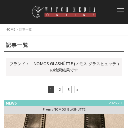
togg
navi
HOME
> 記事一覧
記事一覧
ブランド：
NOMOS GLASHÜTTE (ノモス グラスヒュッテ )
の検索結果です
1
2
3
»
NEWS
2026.7.3
From :
NOMOS GLASHÜTTE