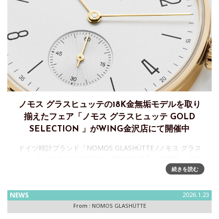
ノモス グラスヒュッテの18K金無垢モデルを取り
揃えたフェア「ノモス グラスヒュッテ GOLD
SELECTION 」がWING金沢店にて開催中
ドイツ時計ブランド「NOMOS GLASHÜTTE /ノモス グラス
ヒュッテ GOLD SELECTION 」WING金沢店にて開催～4月12
日（日）までWING金沢店で開催ドイツ時計産業の中心地、
続きを読む
ザクセン州・グラスヒュッテで
NEWS
2026.1.23
From :
NOMOS GLASHÜTTE