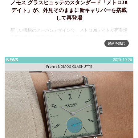
ノモス グラスヒュッテのスタンダード「メトロ38
デイト」が、外見そのままに新キャリバーを搭載
して再登場
新しい機構のアーバンデザインで、メトロ38デイトが再登場
内部の進化が重要です。ノモスグラスヒュッテはメトロ38デ
イトに新しい手巻き式キャリバーを 搭載しました。喜ばしい
続きを読む
ことに見た目はそのままです。ノモス グラスヒュッテの手巻
き式時
NEWS
2025.10.26
From :
NOMOS GLASHÜTTE