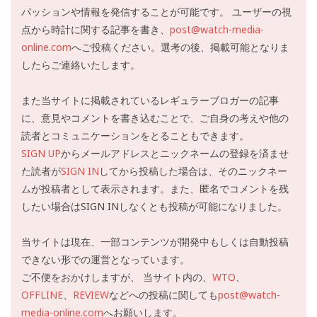
パッションや情報を発信することが可能です。 ユーザーの視
点から時計に関する記事を書き、
post@watch-media-
online.com
へご投稿ください。選考の後、掲載可能となりま
したらご連絡いたします。
また当サイトに掲載されているレギュラーブロガーの記事
に、意見やコメントを書き込むことで、ご自身の考えや他の
読者とコミュニケーションをとることもできます。
SIGN UP
からメールアドレスとニックネームの登録を済ませ
た読者が
SIGN IN
してから投稿した場合は、そのニックネー
ムが投稿者として表示されます。また、匿名でコメントを残
したい場合はSIGN INしなくとも投稿が可能になりました。
当サイトは現在、一部コンテンツが開発中もしくは自動投稿
できない形での運営となっています。
ご不便をおかけしますが、 当サイト内の、
WTO
、
OFFLINE
、
REVIEW
などへの投稿に関しても
post@watch-
media-online.com
へお願いします。