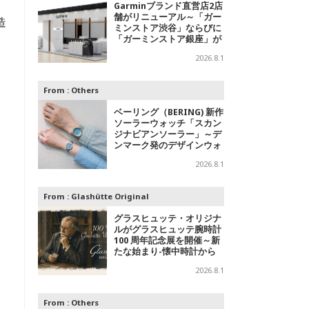
Garminブランド直営店2店
舗がリニューアル～「ガー
造
ミンストア渋谷」ならびに
「ガーミンストア銀座」が
移転オープン
2026.8.1
From :
Others
ベーリング（BERING) 新作
ソーラーウォッチ「スカン
ジナビアンソーラー」～デ
ンマーク発のデザインウォ
ッチブランドからの「アイ
2026.8.1
スブルー」コレクション
From :
Glashütte Original
グラスヒュッテ・オリジナ
ルがグラスヒュッテ腕時計
100 周年記念展を開催～新
たな始まり-懐中時計から
腕時計へ
2026.8.1
From :
Others