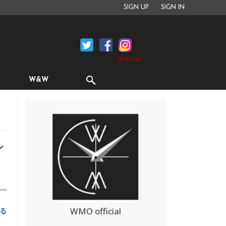
SIGN UP
SIGN IN
[お知らせ]
W&W
レ
WMO official
る