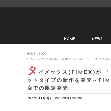
HOME
NEWS
HOME
>
BLOG
> タイメックス(TIMEX)が 「Waterbury Diver」シリー
タ
イメックス(TIMEX)が 「
ットタイプの新作を発売～TI
店での限定発売
2022年11月8日
By :
WMO official