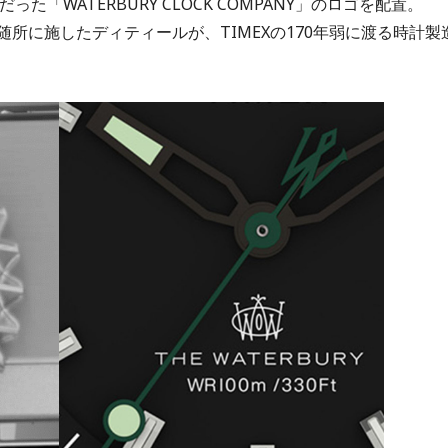
た「WATERBURY CLOCK COMPANY」のロゴを配置。
所に施したディティールが、TIMEXの170年弱に渡る時計製