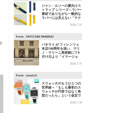
ジャン・ルソーの夏向けス
トラップ シリーズ～ラバー
素材でありながら一般的な
ラバーには見えない「テク
スチャードラバー」
2026.7.31
From :
OFFICINE PANERAI
ト
パネライ が フィレンツェ
本店100周年を祝い、マリ
ノ・マリーニ美術館にて9
月11日より「イマージョ
ン」パネライ ブランド エ
2026.7.31
キシビションを開催
From :
swatch
スウォッチのもうひとつの
世界線～「もしも最初のス
ウォッチが円形ではなく角
型だったら」という仮定で
追及されたコレクション
2026.7.30