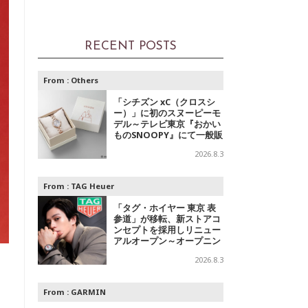
RECENT POSTS
From :
Others
「シチズン xC（クロスシ
ー）」に初のスヌーピーモ
デル～テレビ東京『おかい
ものSNOOPY』にて一般販
売開始
2026.8.3
From :
TAG Heuer
「タグ・ホイヤー 東京 表
参道」が移転、新ストアコ
ンセプトを採用しリニュー
アルオープン～オープニン
グを祝して俳優 新田真剣佑
2026.8.3
が訪問
From :
GARMIN