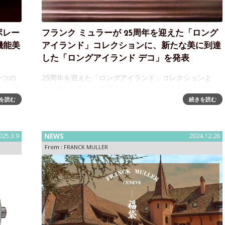
ラボレー
フランク ミュラーが 25周年を迎えた「ロング
機能美
アイランド」コレクションに、新たな美に到達
した「ロングアイランド デコ」を発表
ーツの
25周年を迎えた「ロングアイランド」コレクションよ
ン、快
り、新たな美しさに到達した「ロングアイランド デコ」
て再登
が登場2000年に登場した「ロングアイランド」は、フラ
を読む
続きを読む
ー）
ンク ミュラーを象徴するタイムピース。誕生したきっか
けは、裕福なニューヨーカーのライ
025.3.9
NEWS
2024.12.26
From :
FRANCK MULLER