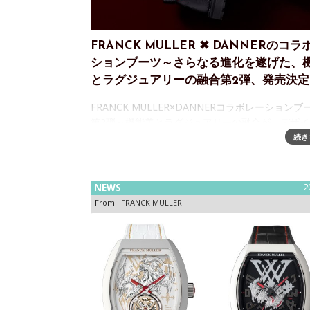
FRANCK MULLER ✖ DANNERのコ
ションブーツ～さらなる進化を遂げた、
とラグジュアリーの融合第2弾、発売決定
FRANCK MULLER×DANNERコラボレーションブ
第2弾～機能美とラグジュアリーの融合が、デザイ
適性、存在感、そのすべてにさらなる進化を遂げ
続き
場アメリカの老舗ブーツブランドDANNER（ダナ
と、スイス
NEWS
2
From :
FRANCK MULLER