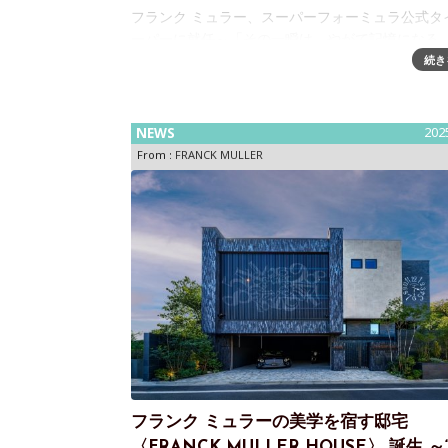
フランク ミュラー、スーパーフォーミュラ公式タ
ーパーに就任～「その一瞬は、やがて記憶になる
イス高級機械式腕時計ブランド FRANCK MULLE
続き
ンク ミュラー）は、2026年シーズンより、国内
モータースポーツであ
NEWS
202
From :
FRANCK MULLER
フランク ミュラーの美学を宿す邸宅
〈FRANCK MULLER HOUSE〉 誕生 