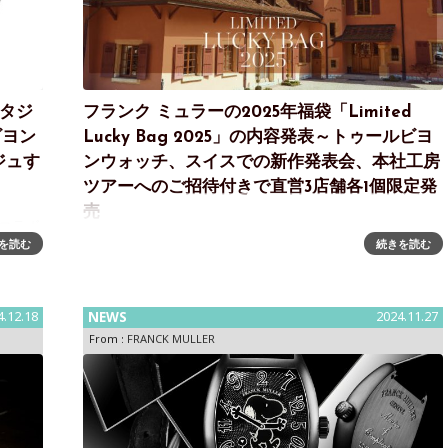
ンタジ
フランク ミュラーの2025年福袋「Limited
ビヨン
Lucky Bag 2025」の内容発表～トゥールビヨ
ジュす
ンウォッチ、スイスでの新作発表会、本社工房
ツアーへのご招待付きで直営3店舗各1個限定発
売
 コラボ
を読む
続きを読む
シリーズ
フランク ミュラーが新年を祝う福袋「Limited Lucky
別映像
Bag 2025」を直営3店舗で発売～トゥールビヨンウォッ
ド「フ
チ、スイスで開催される新作発表会＆本社・工房ツアー
へのご招待付き新年を華やかに彩る、特別な福袋
4.12.18
NEWS
2024.11.27
「Limited Luc
From :
FRANCK MULLER