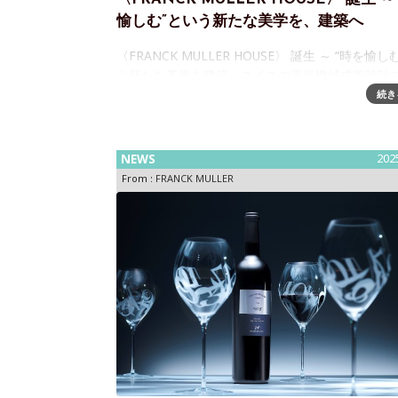
愉しむ”という新たな美学を、建築へ
〈FRANCK MULLER HOUSE〉 誕生 ～ “時を愉し
う新たな美学を建築へスイスの高級機械式腕時計
ド〈フランク ミュラー〉による、“時を愉しむ”と
続き
学を表現した邸宅
NEWS
202
From :
FRANCK MULLER