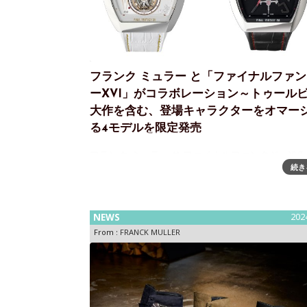
フランク ミュラー と「ファイナルファ
ーXVI」がコラボレーション～トゥール
大作を含む、登場キャラクターをオマー
る4モデルを限定発売
フランク ミュラー ✖ ファイナルファンタジーXVI
続き
ウォッチ 「VANGUARD FINAL FANTASY XVI」
順次発売開始～コラボレーションの軌跡を辿る特
も公開スイスを代表する高級機械式腕時計ブラン
ランク
NEWS
202
From :
FRANCK MULLER