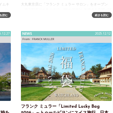
イムキ
大丸東京店に「フランク ミュラー サロン」をオープン
。」ス
～東京駅直結の丸の内で、“時の哲学”を体感する空間が誕
R（フラ
生フランク ミュラーは、2026年2月28日（土）、大丸東
を読む
続きを読む
最高峰の
京店5階 時計売り場内に「フランク ミュラー サロ
5.12.27
NEWS
2025.12.12
From :
FRANCK MULLER
フランク ミュラー「Limited Lucky Bag
～“時を
2026」～トゥールビヨンにスイス旅行、日本