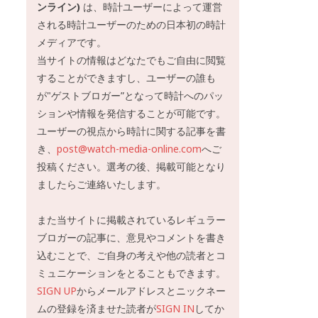
ンライン)
は、時計ユーザーによって運営
される時計ユーザーのための日本初の時計
メディアです。
当サイトの情報はどなたでもご自由に閲覧
することができますし、ユーザーの誰も
が"ゲストブロガー”となって時計へのパッ
ションや情報を発信することが可能です。
ユーザーの視点から時計に関する記事を書
き、
post@watch-media-online.com
へご
投稿ください。選考の後、掲載可能となり
ましたらご連絡いたします。
また当サイトに掲載されているレギュラー
ブロガーの記事に、意見やコメントを書き
込むことで、ご自身の考えや他の読者とコ
ミュニケーションをとることもできます。
SIGN UP
からメールアドレスとニックネー
ムの登録を済ませた読者が
SIGN IN
してか