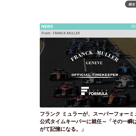
続き
GOLF Experience 2026”を開催 ～9月15日、静
洋クラブ 御殿場WESTで愉しむ、至福の“時”「時
NEWS
20
From :
FRANCK MULLER
フランク ミュラーが、スーパーフォーミ
公式タイムキーパーに就任～「その一瞬
がて記憶になる。」