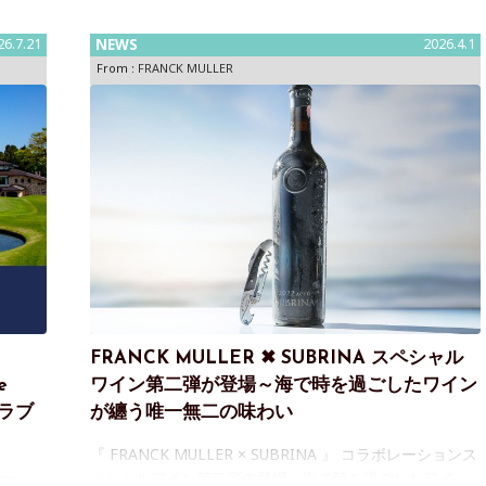
26.7.21
NEWS
2026.4.1
From :
FRANCK MULLER
FRANCK MULLER ✖ SUBRINA スペシャル
e
ワイン第二弾が登場～海で時を過ごしたワイン
クラブ
が纏う唯一無二の味わい
『 FRANCK MULLER × SUBRINA 』 コラボレーションス
ペシャルワイン第二弾の登場～海で時を過ごしたワイ
ER