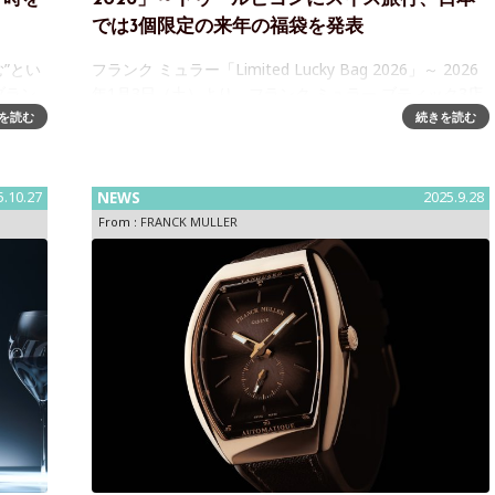
では3個限定の来年の福袋を発表
む”とい
フランク ミュラー「Limited Lucky Bag 2026」～ 2026
ブラン
年1月3日（土）より、フランク ミュラー ブティック3店
いう美
舗にて販売開始フランク ミュラーの創作は、いつ
を読む
続きを読む
も“時”という概念そのものに向き合う
5.10.27
NEWS
2025.9.28
From :
FRANCK MULLER