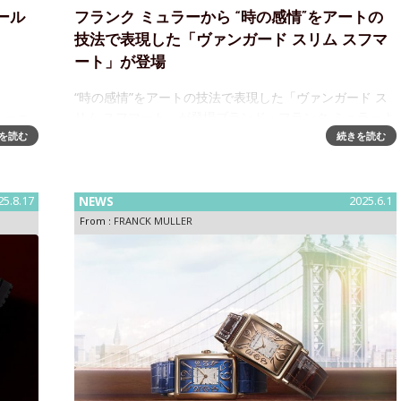
ール
フランク ミュラーから “時の感情”をアートの
技法で表現した「ヴァンガード スリム スフマ
ート」が登場
“時の感情”をアートの技法で表現した「ヴァンガード ス
リム スフマート」が登場ブランド・フランク ミュラーよ
たコラ
り、新作「ヴァンガード スリム スフマート」が登場しま
を読む
続きを読む
me（悠
した。その背景にあるのは、ルネサンスの巨匠レオナル
なす、京
ド・
25.8.17
NEWS
2025.6.1
From :
FRANCK MULLER