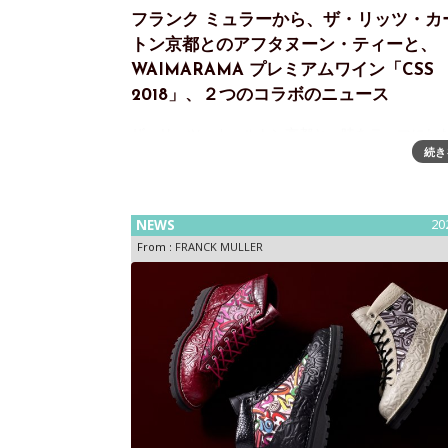
フランク ミュラーから、ザ・リッツ・カ
トン京都とのアフタヌーン・ティーと、
WAIMARAMA プレミアムワイン「CSS
2018」、２つのコラボのニュース
ザ・リッツ・カールトン京都と、時をテーマにし
続き
ボレーションアフタヌーンティー「Perpetual Ti
久の時）」を期間限定で開催～“時”の哲学が織り
都でしか味わえない10月20日～12月2日限定の
NEWS
20
From :
FRANCK MULLER