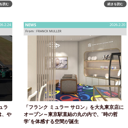
ン フランク ミュラーと、海底熟成ワイン・
を読む
続きを読む
岡・太平
SUBRINA（サブリナ）によるスペシャルワインに、第
の哲学
26.2.24
NEWS
2026.2.20
From :
FRANCK MULLER
ュラ
「フランク ミュラー サロン」を大丸東京店に
は、や
オープン～東京駅直結の丸の内で、“時の哲
学”を体感する空間が誕生