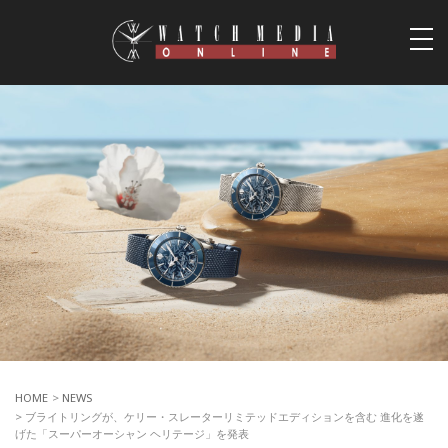
togg
navi
HOME
>
NEWS
> ブライトリングが、ケリー・スレーターリミテッドエディションを含む 進化を遂
げた「スーパーオーシャン ヘリテージ」を発表