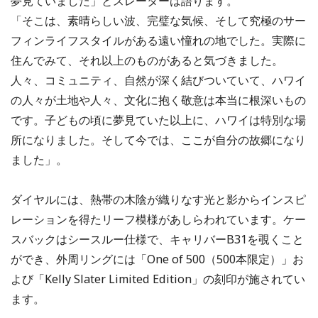
夢見ていました」とスレーターは語ります。
「そこは、素晴らしい波、完璧な気候、そして究極のサー
フィンライフスタイルがある遠い憧れの地でした。実際に
住んでみて、それ以上のものがあると気づきました。
人々、コミュニティ、自然が深く結びついていて、ハワイ
の人々が土地や人々、文化に抱く敬意は本当に根深いもの
です。子どもの頃に夢見ていた以上に、ハワイは特別な場
所になりました。そして今では、ここが自分の故郷になり
ました」。
ダイヤルには、熱帯の木陰が織りなす光と影からインスピ
レーションを得たリーフ模様があしらわれています。ケー
スバックはシースルー仕様で、キャリバーB31を覗くこと
ができ、外周リングには「One of 500（500本限定）」お
よび「Kelly Slater Limited Edition」の刻印が施されてい
ます。