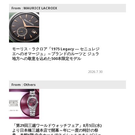
From :
MAURICE LACROIX
モーリス・ラクロア「1975 Legacy ― セニュレジ
エへのオマージュ」～ブランドのルーツと ジュラ
地方への敬意を込めた500本限定モデル
2026.7.30
From :
Others
「第29回三越ワールドウォッチフェア」8月5日(水)
より日本橋三越本店で開幕～年に一度の時計の祭