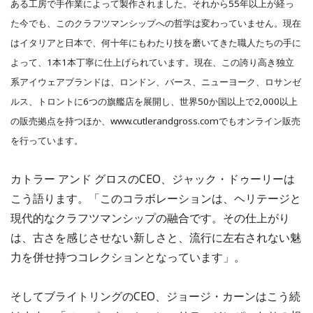
ある工房で手作業によって製作されました。それから55年以上が経っ
た今でも、このクラフツマンシップへの哲学は変わっていません。現在
はイタリアと日本で、何十年にもわたり技を磨いてきた職人たちの手に
よって、1本1本丁寧に仕上げられています。現在、この誇り高き独立
系アイウェアブランドは、ロンドン、バース、ニューヨーク、ロサンゼ
ルス、トロントに6つの旗艦店を展開し、世界50か国以上で2,000以上
の販売拠点を持つほか、www.cutlerandgross.comでもオンライン販売
を行っています。
カトラー アンド グロスのCEO、ジャック・ドゥーリーは
こう語ります。「このコラボレーションは、ヘリテージと
現代的なクラフツマンシップの融合です。その仕上がり
は、古さを感じさせない新しさと、流行に左右されない魅
力を併せ持つコレクションとなっています」。
そしてブライトリングのCEO、ジョージ・カーンはこう続