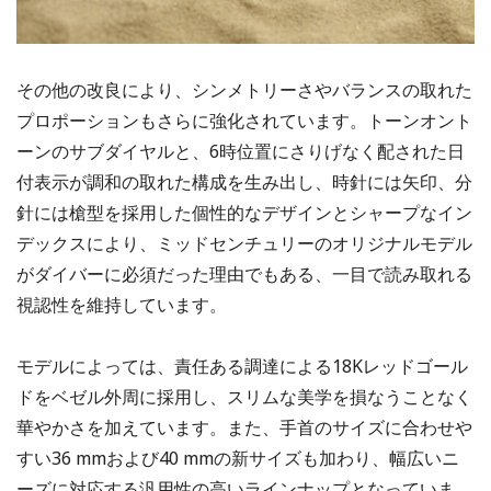
その他の改良により、シンメトリーさやバランスの取れた
プロポーションもさらに強化されています。トーンオント
ーンのサブダイヤルと、6時位置にさりげなく配された日
付表示が調和の取れた構成を生み出し、時針には矢印、分
針には槍型を採用した個性的なデザインとシャープなイン
デックスにより、ミッドセンチュリーのオリジナルモデル
がダイバーに必須だった理由でもある、一目で読み取れる
視認性を維持しています。
モデルによっては、責任ある調達による18Kレッドゴール
ドをベゼル外周に採用し、スリムな美学を損なうことなく
華やかさを加えています。また、手首のサイズに合わせや
すい36 mmおよび40 mmの新サイズも加わり、幅広いニ
ーズに対応する汎用性の高いラインナップとなっていま