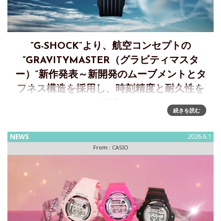
“G-SHOCK”より、航空コンセプトの
“GRAVITYMASTER（グラビティマスタ
ー）”新作発表～新開発のムーブメントとタ
フネス構造を採用し、時刻精度と耐久性を
追求
続きを読む
過酷な空の環境に耐える時刻精度と強度を実現した“G-
SHOCK” 新開発のムーブメントと構造により機能性を向上カ
NEWS
2026.6.1
シオ計算機は、耐衝撃ウオッチ“G-SHOCK”より、航空コンセ
From :
CASIO
プトの &