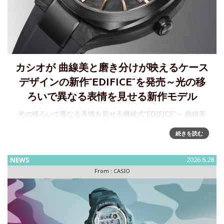
カシオが 曲線美と磨き分けが映えるケース
デザインの新作“EDIFICE”を発売～光の移
ろいで異なる表情を見せる新作モデル
光の移ろいで異なる表情を見せる機械式“EDIFICE”～ 曲線美
と磨き分けが映えるケースデザインを実現カシオ計算機は、
続きを読む
「Speed and Intelligence」をコンセプトとした腕時計“EDI
NEWS
2026.6.28
From :
CASIO