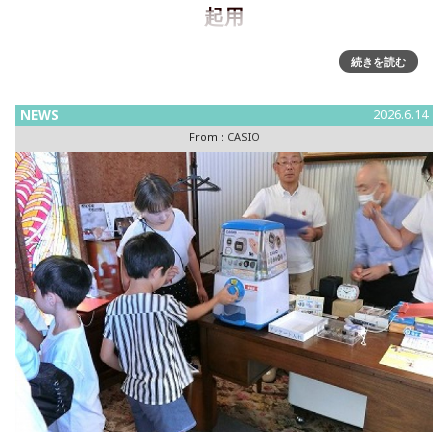
起用
「Your Beat, Your Life.」をテーマした “G-SHOCK”のグロー
続きを読む
バルキャンペーンを新たに始動カシオ計算機は、耐衝撃ウオ
ッチ“G-SHOCK”より、「Your Be
NEWS
2026.6.14
From :
CASIO