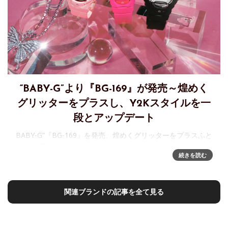
“BABY-G”より『BG-169』が発売～煌めく
グリッターをプラスし、Y2Kスタイルを一
段とアップデート
BABY-G”『BG-169』を発売、煌めくグリッターをプラスふと
した瞬間キラリと輝き、あなたのY2Kスタイルを一段とアッ
続きを読む
プデート。アクティブな女性のためのカジュアルウオッ
チ“BABY-G”から、
関連ブランドの記事を全て見る