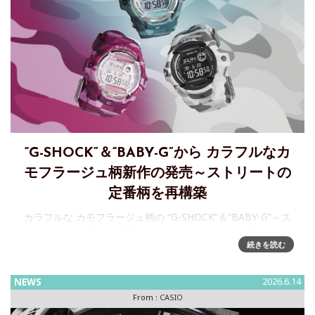
“G-SHOCK”＆“BABY-G”から カラフルなカ
モフラージュ柄新作の発売～ストリートの
定番柄を再構築
カラフルな カモフラージュ柄の “G-SHOCK”＆“BABY-G”～ス
トリートの定番柄を再構築カシオ計算機は、耐衝撃ウオッ
続きを読む
チ“G-SHOCK”と“BA
NEWS
2026.6.14
From :
CASIO