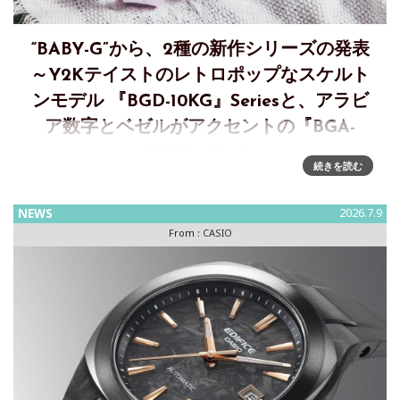
“BABY-G”から、2種の新作シリーズの発表
～Y2Kテイストのレトロポップなスケルト
ンモデル 『BGD-10KG』Seriesと、アラビ
ア数字とベゼルがアクセントの『BGA-
290SA』Series
続きを読む
【7月新作①】自分らしく選べる2WAYスタイルの“BABY-G＋
PLUS”から、Y2Kテイストのレトロポップなスケルトンモデル
NEWS
2026.7.9
『BGD-10KG』Seriesの登場カシオ計算機は、女性向け耐衝
From :
CASIO
撃ウオッチ&ldq