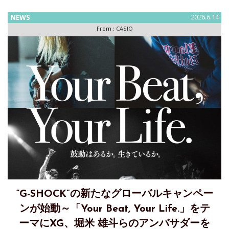
た“MR-G” ～ISO200m潜水用防水性能を備えた本格ダイバー
NEWS
2026.6.14
ズウオッチ “FROGMAN”/“MR-G”
From :
CASIO
“G-SHOCK”の新たなグローバルキャンペー
ンが始動～「Your Beat, Your Life.」をテ
ーマにXG、堀米 雄斗らのアンバサダーを