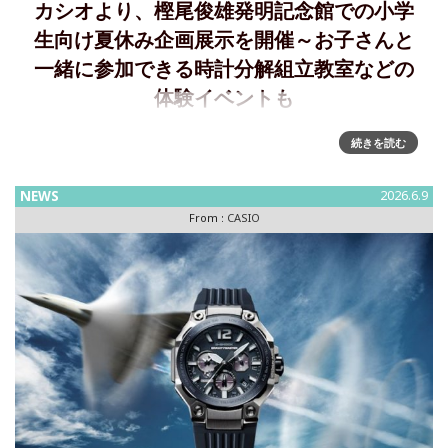
カシオより、樫尾俊雄発明記念館での小学
生向け夏休み企画展示を開催～お子さんと
一緒に参加できる時計分解組立教室などの
体験イベントも
樫尾俊雄発明記念館で 小学生向け夏休み企画展示を開催～謎
続きを読む
を解きながら館内を回ってガチャガチャに挑戦できる「謎解
きアドベンチャー」など、6種類の体験イベントも樫尾俊雄記
NEWS
2026.6.9
念財団が運営する樫尾俊雄発明記念館は、7月22日（水）から
From :
CASIO
8月5日（水