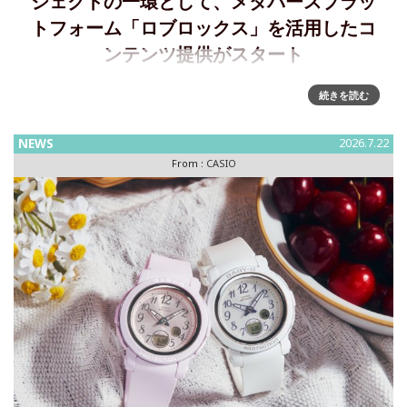
ジェクトの一環として、メタバースプラッ
トフォーム「ロブロックス」を活用したコ
ンテンツ提供がスタート
”G-SHOCK”が「Roblox」で若年層に向けた新たなブランド体
続きを読む
験を提供カシオ計算機は、耐衝撃ウオッチ“G-SHOCK”の
「VIRTUAL G-SHOCK」プロジェクトの一環として、メ
NEWS
2026.7.22
From :
CASIO