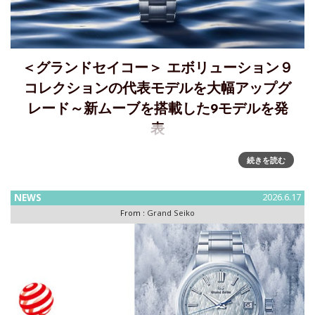
＜グランドセイコー＞ エボリューション９
コレクションの代表モデルを大幅アップグ
レード～新ムーブを搭載した9モデルを発
表
＜グランドセイコー＞から、進化し続けるエボリューション
続きを読む
９ コレクションを代表するモデルがアップグレードして登場
セイコーウオッチ株式会社は、＜グランドセイコー＞エボリ
NEWS
2026.6.17
ューション9 コレクションから、代表的なモデルの実用性を
From :
Grand Seiko
よりアップグ