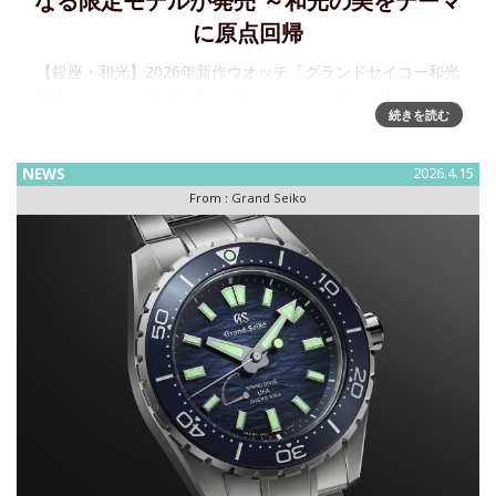
なる限定モデルが発売 ～和光の美をテーマ
に原点回帰
【銀座・和光】2026年新作ウオッチ「グランドセイコー和光
限定モデル」を発売～和光の美をテーマに原点に立ち返った
続きを読む
40作目の記念モデル株式会社 和光は、腕時計の本質を高い次
元で追求・実現し続ける腕時計「グランドセイコー」の和光
限定モデルを
NEWS
2026.4.15
From :
Grand Seiko