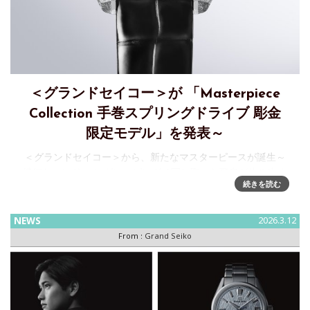
＜グランドセイコー＞が 「Masterpiece
Collection 手巻スプリングドライブ 彫金
限定モデル」を発表～
＜グランドセイコー＞から、新たなマスターピースが誕生～
繊細なハンド エングレービングで写し取った飛泉が生み出す
続きを読む
神秘的な情景セイコーウオッチ株式会社は、マスターピース
コレクションより、神秘的な原生林に流れる飛泉の美しさを
写し取った限定モデ
NEWS
2026.3.12
From :
Grand Seiko