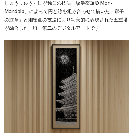
しょうりゅう）氏が独自の技法「紋曼荼羅® Mon-
Mandala」によって円と線を組み合わせて描いた「獅子
の紋章」と細密画の技法により写実的に表現された五重塔
が融合した、唯一無二のデジタルアートです。