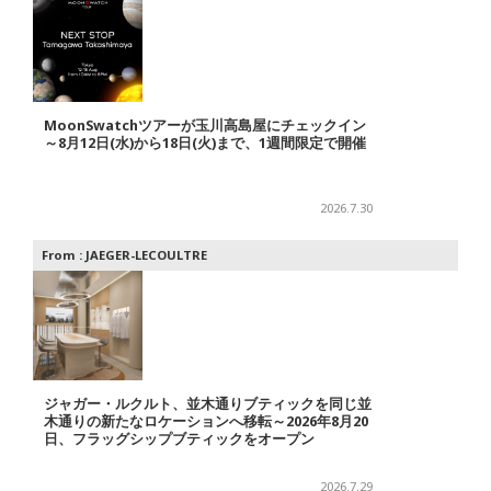
MoonSwatchツアーが玉川高島屋にチェックイン
～8月12日(水)から18日(火)まで、1週間限定で開催
2026.7.30
From :
JAEGER-LECOULTRE
ジャガー・ルクルト、並木通りブティックを同じ並
木通りの新たなロケーションへ移転～2026年8月20
日、フラッグシップブティックをオープン
2026.7.29