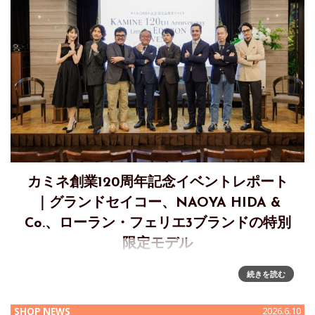
カミネ創業120周年記念イベントレポート
｜グランドセイコー、NAOYA HIDA &
Co.、ローラン・フェリエ3ブランドの特別
限定モデル
カミネ創業120周年記念イベントレポート｜グランドセイコ
続きを読む
ー、NAOYA HIDA & Co.、ローラン・フェリエ3ブランドの特
別限定モデル2026年6月5日（金）、神戸・旧居留地「THE
SHOP NEWS
2026.6.10
ORIENT」にて、「カミネ創業120周年記念 特別