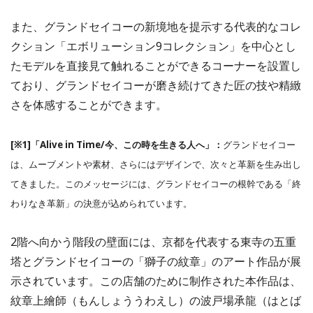
また、グランドセイコーの新境地を提示する代表的なコレ
クション「エボリューション9コレクション」を中心とし
たモデルを直接見て触れることができるコーナーを設置し
ており、グランドセイコーが磨き続けてきた匠の技や精緻
さを体感することができます。
[※1]「Alive in Time/今、この時を生きる人へ」：
グランドセイコー
は、ムーブメントや素材、さらにはデザインで、次々と革新を生み出し
てきました。このメッセージには、グランドセイコーの根幹である「終
わりなき革新」の決意が込められています。
2階へ向かう階段の壁面には、京都を代表する東寺の五重
塔とグランドセイコーの「獅子の紋章」のアート作品が展
示されています。この店舗のために制作された本作品は、
紋章上繪師（もんしょううわえし）の波戸場承龍（はとば