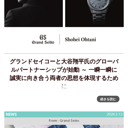
グランドセイコーと大谷翔平氏のグローバ
ルパートナーシップが始動 ～ 一瞬一瞬に
誠実に向き合う両者の思想を体現するため
に
グランドセイコーと大谷翔平氏のグローバルパートナーシッ
続きを読む
プが始動 ～ 一瞬一瞬に誠実に向き合う両者の思想を体現する
ためにセイコーウオッチ株式会社と共に10年の年月を重ねて
NEWS
2026.3.12
きた大谷翔平氏が、2026年より、グランドセイコーのグロー
From :
Grand Seiko
バルパ