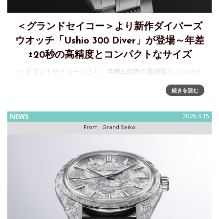
＜グランドセイコー＞より新作ダイバーズ
ウオッチ「Ushio 300 Diver」が登場～年差
±20秒の高精度とコンパクトなサイズ
＜グランドセイコー＞より、年差±20秒の高精度とコンパク
トなサイズのダイバーズウオッチ「Ushio 300 Diver」が登場
続きを読む
セイコーウオッチ株式会社は、エボリューション9 コレクシ
ョンより、年差±20秒
NEWS
2026.4.15
From :
Grand Seiko