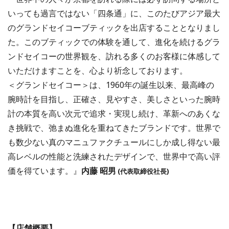
いっても過言ではない「四条通」に、このたびアジア最大
のグランドセイコーブティックを出店することとなりまし
た。このブティックでの体験を通して、進化を続けるグラ
ンドセイコーの世界観を、訪れる多くのお客様に体感して
いただけますことを、心より祈念しております。
＜グランドセイコー＞は、1960年の誕生以来、最高峰の
腕時計を目指し、正確さ、見やすさ、美しさといった腕時
計の本質を高い次元で追求・実現し続け、革新へのあくな
き挑戦で、弛まぬ進化を重ねてきたブランドです。世界で
も数少ない真のマニュファクチュールにしか成し得ない最
高レベルの性能と洗練されたデザインで、世界中で高い評
価を得ています。』
内藤 昭男
(代表取締役社長)
【店舗概要】