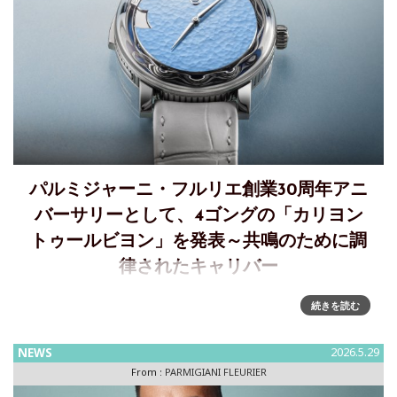
パルミジャーニ・フルリエ創業30周年アニ
バーサリーとして、4ゴングの「カリヨン
トゥールビヨン」を発表～共鳴のために調
律されたキャリバー
「カリヨントゥールビヨン」高級機械式時計メゾンが奏でる
続きを読む
30年の響き～THE PARMIGIANI FLEURIER OBJETS D’ART
COLLECTIONパルミジャーニ・フルリエは創業30周年を迎
NEWS
2026.5.29
え、単なる節目を祝う
From :
PARMIGIANI FLEURIER