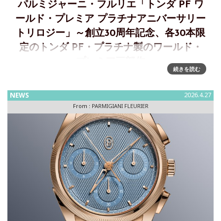
パルミジャーニ・フルリエ「トンダ PF ワ
ールド・プレミア プラチナアニバーサリー
トリロジー」～創立30周年記念、各30本限
定のトンダ PF・プラチナ製のワールド・
プレミア三部作
続きを読む
「トンダPF ワールド・プレミア プラチナアニバーサリート
リロジー」～メゾンの哲学を究極まで突き詰めた完全なる具
NEWS
2026.4.27
現2026年、パルミジャーニ・フルリエは、独自のビジョンの
From :
PARMIGIANI FLEURIER
表現を貫いた、独立したウォッチメイキングの