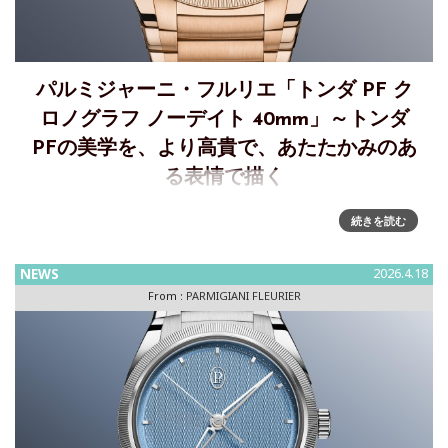
パルミジャーニ・フルリエ「トンダ PF ク
ロノグラフ ノーデイト 40mm」～トンダ
PFの美学を、より高貴で、あたたかみのあ
る表情で描く
「トンダ PF クロノグラフ ノーデイト 40mm」～光で研ぎ澄
続きを読む
まされるパフォーマンスパルミジャーニ・フルリエにとって
ラグジュアリーとは、純粋性、精度、本質的なクラフツマン
NEWS
2026.4.18
シップへの献身をもって表現されるもの。トンダ PF
From :
PARMIGIANI FLEURIER