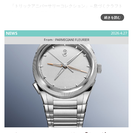
「トリックアニバーサリーコレクション」～息づくクラフト
のトリロジー30年前、ミシェル・パルミジャーニはあるひと
続きを読む
つのビジョンを形にしました。機械式時計製造の偉大な伝統
を、保全しつつ未来へと繋ぐこと。その最初の結実がトリッ
クでした。それは、
NEWS
2026.4.27
From :
PARMIGIANI FLEURIER