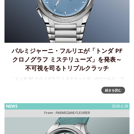
パルミジャーニ・フルリエが「トンダ PF
クロノグラフ ミステリューズ」を発表～
不可視を司るトリプルクラッチ
「トンダ PF クロノグラフ ミステリューズ」のワールド・プ
レミア トンダ PF クロノグラフ ミステリューズをもって、パ
続きを読む
ルミジャーニ・フルリエはクロノグラフの新たな建築的構造
を提示します。これは、ウォッチメイキングにおいても
NEWS
2026.3.28
From :
PARMIGIANI FLEURIER