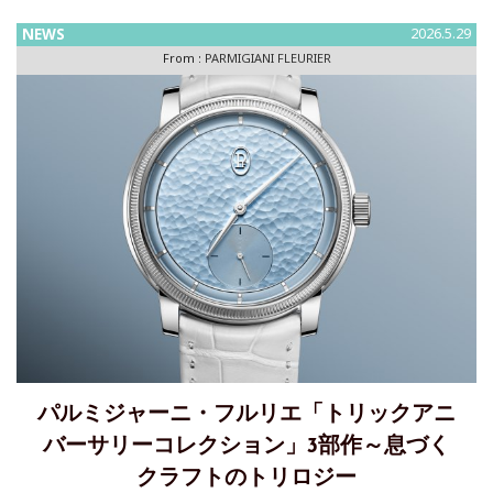
ジャーニ・フルリエ・ディストリビューション・ジャパン
NEWS
2026.5.29
は、ブランドパートナーとして、プロサッカー選手の吉田麻
From :
PARMIGIANI FLEURIER
也氏を迎えたことを
パルミジャーニ・フルリエ「トリックアニ
バーサリーコレクション」3部作～息づく
クラフトのトリロジー