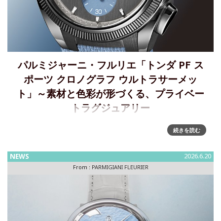
パルミジャーニ・フルリエ「トンダ PF ス
ポーツ クロノグラフ ウルトラサーメッ
ト」～素材と色彩が形づくる、プライベー
トラグジュアリー
「トンダ PF スポーツ クロノグラフ ウルトラサーメット」～
続きを読む
構造の進化2026年、「トンダPF スポーツクロノグラフウル
トラサーメットミネラルブルー」は、高振動ムーブメントが
NEWS
2026.6.20
刻むリズムとともに、この探求をさらに推し進めます。ここ
From :
PARMIGIANI FLEURIER
に