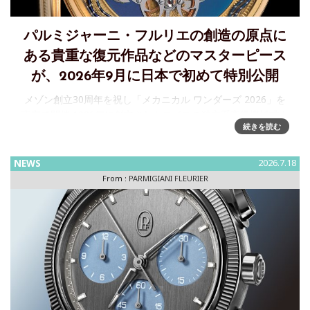
パルミジャーニ・フルリエの創造の原点に
ある貴重な復元作品などのマスターピース
が、2026年9月に日本で初めて特別公開
メゾン創立30周年を祝し「メカニカル ワンダーズ 2026」を
東京で開催 1996年に創立されたスイスの独立系高級機械式ウ
続きを読む
ォッチメゾンのパルミジャーニ・フルリエは、創立30周年を
記念し、ミシェル・パルミジャーニによって修復
NEWS
2026.7.18
From :
PARMIGIANI FLEURIER