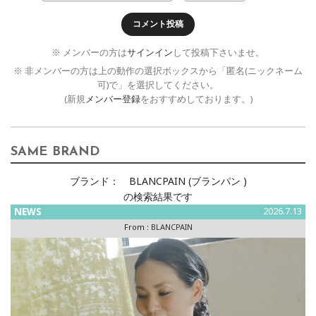
コメント投稿
※ メンバーの方は
サインイン
して投稿下さいませ。
※ 非メンバーの方は上の動作の選択ボックスから「匿名(ニックネーム
可)で」を選択してください。
(新規
メンバー登録
をおすすめしております。)
SAME BRAND
ブランド：
BLANCPAIN (ブランパン )
の検索結果です
NEWS
2026.7.13
From :
BLANCPAIN