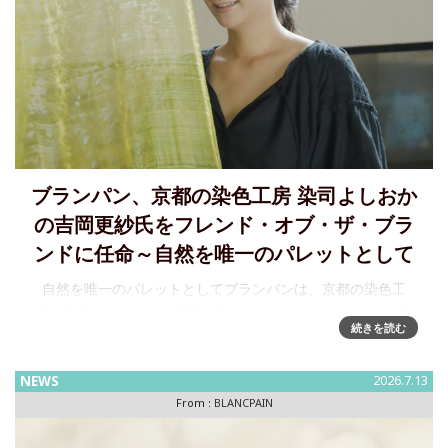
ブランパン、京都の染色工房 染司よしおか
の吉岡更紗氏をフレンド・オブ・ザ・ブラ
ンドに任命～自然を唯一のパレットとして
自然を唯一のパレットとしてブランパンは、京都の染色工
房、染司よしおかの吉岡更紗氏とのコラボレーションを発表
続きを読む
します。染司よしおかは、江戸時代から受け継がれてきた200
年にわたる伝統技法を継承する、京都でも数少ない工房のひ
とつです。自然由
NEWS
2026.7.13
From :
BLANCPAIN