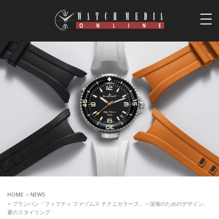
togg
navi
HOME
>
NEWS
> ブランパン「フィフティ ファゾムス テクニカラーズ」～深海のためのデザイン、
夏のスタイリング