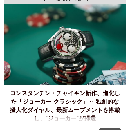
らせた最新作。世
コンスタンチン・チャイキン新作、進化し
た「ジョーカー クラシック」～ 独創的な
擬人化ダイヤル、最新ムーブメントを搭載
し、”ジョーカー”が帰還
2017年の初代モデルを現代的に再解釈した新作「ジョーカー