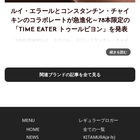
ルイ・エラールとコンスタンチン・チャイ
キンのコラボレートが急進化～78本限定の
「TIME EATER トゥールビヨン」を発表
「Louis Erard/ルイ・エラール」 がコンスタンチン・チャイ
キンとのコラボレーション、レギュレーター 「TIME EATER
続きを読む
トゥールビヨン」を発表進化を続けるスイス時計ブランド
「ルイ・エラール」の限定コラボレーション新作「
関連ブランドの記事を全て見る
MENU
レギュラーブロガー
HOME
全ての一覧
NEWS
KITAMURA(a-ls)