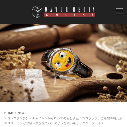
togg
navi
HOME
>
NEWS
> コンスタンチン・チャイキンからロシアのおとぎ話「コロボック」に着想を得た最
新リストモンが登場～焼き立てパンのような丸いキャラクターフェイス