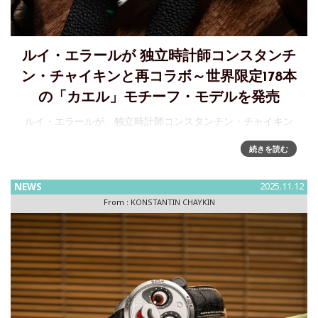
ルイ・エラールが 独立時計師コンスタンチ
ン・チャイキンと再コラボ～世界限定178本
の「カエル」モチーフ・モデルを発売
ルイ・エラールが、独立時計師コンスタンチン・チャイキン
と「カエル」をモチーフとした新しいコラボレーションを発
続きを読む
表～世界限定178本のレアピースとして日本では2025年12月
より発売進化を続けるスイス時計ブランド「ルイ・エラー
ル」がロシ
NEWS
2025.11.12
From :
KONSTANTIN CHAYKIN