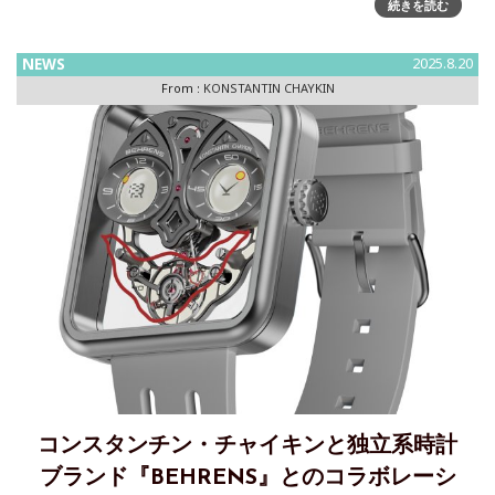
続きを読む
クラシック」誕生～40mmケース、自社製新ムーブメント
K.18-18を搭載、さらに表情豊かになった「擬人化ダイヤル」
NEWS
2025.8.20
を持つ進化形リストモンとして、「ジョーカー」が帰還ロシ
From :
KONSTANTIN CHAYKIN
アの独立系
コンスタンチン・チャイキンと独立系時計
ブランド『BEHRENS』とのコラボレーシ