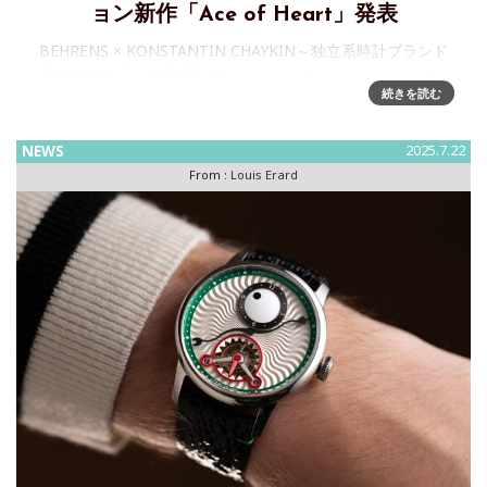
ョン新作「Ace of Heart」発表
BEHRENS × KONSTANTIN CHAYKIN～独立系時計ブランド
【BEHRENS】と独立時計師コンスタンチンチャイキンとのコ
続きを読む
ラボレーション「 Ace of Heart」を発表大成功を収めた2022
年のコラボレーション
NEWS
2025.7.22
From :
Louis Erard