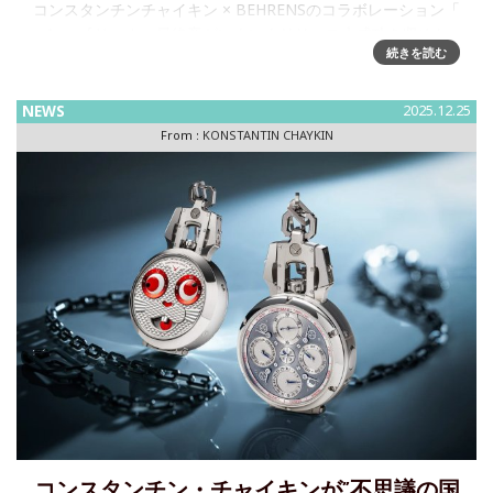
コンスタンチンチャイキン × BEHRENSのコラボレーション「
Ace of Heart 」最終章がいよいよリリース大成功を収めた
続きを読む
2022年のコラボレーションから3年。BEHRENS と
KONSTANTIN CHAIKIN は
NEWS
2025.12.25
From :
KONSTANTIN CHAYKIN
コンスタンチン・チャイキンが”不思議の国