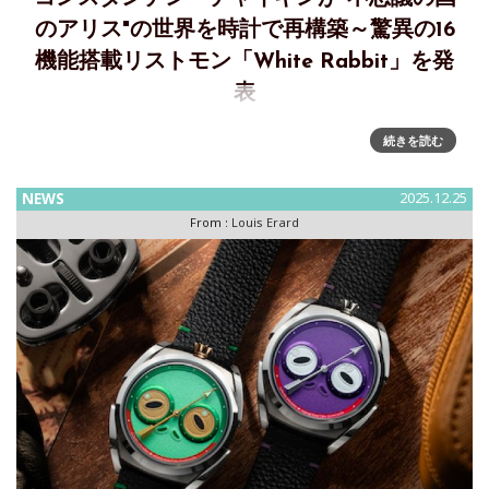
のアリス"の世界を時計で再構築～驚異の16
機能搭載リストモン「White Rabbit」を発
表
独立時計師「Konstantin Chaykin」の新作リストモン「White
続きを読む
Rabbit」を発表～アリスの世界を時計で再構築。驚異の16機
能搭載リストモン独立時計師「Konstantin Chaykin」は、新
NEWS
2025.12.25
作リストモン「White
From :
Louis Erard