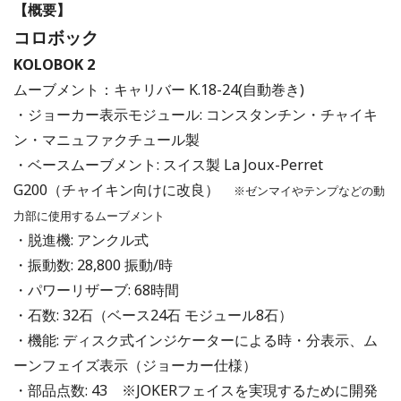
【概要】
コロボック
KOLOBOK 2
ムーブメント：キャリバー K.18-24(自動巻き)
・ジョーカー表示モジュール: コンスタンチン・チャイキ
ン・マニュファクチュール製
・ベースムーブメント: スイス製 La Joux-Perret
G200（チャイキン向けに改良）
※ゼンマイやテンプなどの動
力部に使用するムーブメント
・脱進機: アンクル式
・振動数: 28,800 振動/時
・パワーリザーブ: 68時間
・石数: 32石（ベース24石 モジュール8石）
・機能: ディスク式インジケーターによる時・分表示、ム
ーンフェイズ表示（ジョーカー仕様）
・部品点数: 43 ※JOKERフェイスを実現するために開発