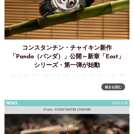
コンスタンチン・チャイキン新作
「Panda（パンダ）」公開～新章「East」
シリーズ・第一弾が始動
コンスタンチン・チャイキンが、ジュネーブ・ウォッチ・デ
イズ 2025にて新章「East」シリーズ始動～第一弾
続きを読む
「Panda（パンダ）」を世界初公開ロシアの独立時計師ブラ
ンド コンスタンチン・チャイキンは、2025年9月に開催され
た「ジュネーブ
NEWS
2025.8.30
From :
KONSTANTIN CHAYKIN