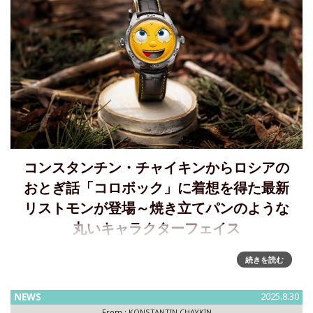
コンスタンチン・チャイキンからロシアの
おとぎ話「コロボック」に着想を得た最新
リストモンが登場～焼き立てパンのような
丸いキャラクターフェイス
コンスタンチン・チャイキン、「KOLOBOK 2」発表～ロシ
続きを読む
ア民話から生まれた最新リストモン がついに、来日ロシアの
おとぎ話「コロボック」に着想を得た最新リストモン。「最
NEWS
2025.8.30
初のロシアのスマイリー」と呼ばれるコロボックを現代に蘇
From :
KONSTANTIN CHAYKIN