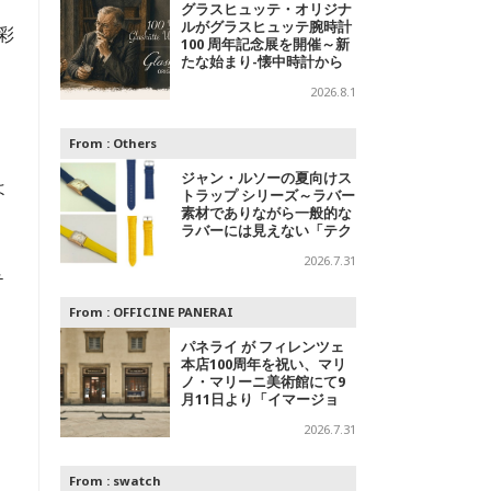
グラスヒュッテ・オリジナ
ルがグラスヒュッテ腕時計
彩
100 周年記念展を開催～新
たな始まり-懐中時計から
腕時計へ
2026.8.1
From :
Others
ジャン・ルソーの夏向けス
よ
トラップ シリーズ～ラバー
素材でありながら一般的な
ラバーには見えない「テク
スチャードラバー」
2026.7.31
テ
。
From :
OFFICINE PANERAI
パネライ が フィレンツェ
本店100周年を祝い、マリ
ノ・マリーニ美術館にて9
月11日より「イマージョ
ン」パネライ ブランド エ
2026.7.31
キシビションを開催
From :
swatch