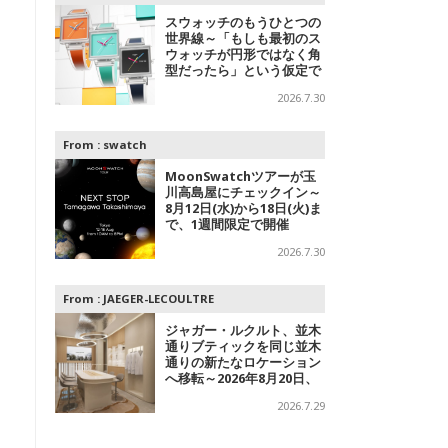
スウォッチのもうひとつの
世界線～「もしも最初のス
ウォッチが円形ではなく角
型だったら」という仮定で
追及されたコレクション
2026.7.30
From :
swatch
MoonSwatchツアーが玉
川高島屋にチェックイン～
8月12日(水)から18日(火)ま
で、1週間限定で開催
2026.7.30
From :
JAEGER-LECOULTRE
ジャガー・ルクルト、並木
通りブティックを同じ並木
通りの新たなロケーション
へ移転～2026年8月20日、
フラッグシップブティック
2026.7.29
をオープン