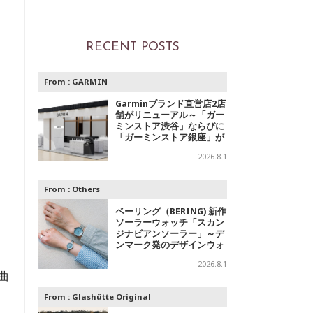
RECENT POSTS
From :
GARMIN
Garminブランド直営店2店
舗がリニューアル～「ガー
ミンストア渋谷」ならびに
「ガーミンストア銀座」が
移転オープン
2026.8.1
From :
Others
ベーリング（BERING) 新作
ソーラーウォッチ「スカン
ジナビアンソーラー」～デ
ンマーク発のデザインウォ
ッチブランドからの「アイ
2026.8.1
スブルー」コレクション
曲
From :
Glashütte Original