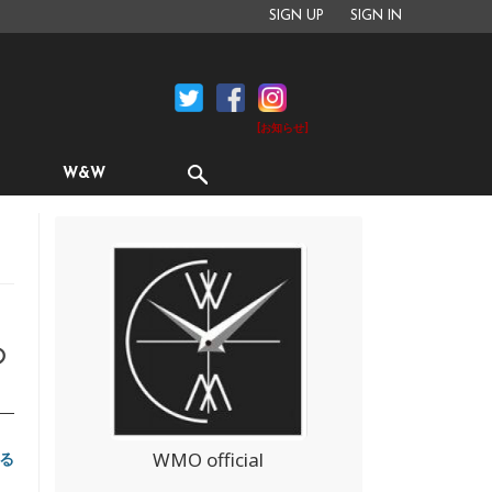
SIGN UP
SIGN IN
[お知らせ]
W&W
の
WMO official
る