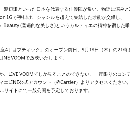
、渡辺謙といった日本を代表する俳優陣が集い、物語に深みと
ion I.G が手掛け、ジャンルを超えて集結した才能が交錯し、
lity（個性）Beauty (普遍的な美しさ)というカルティエの精神を宿した唯
座4丁目ブティック」のオープン前日、9月18日（木）の21時
NE VOOMで放映いたします。
、LIVE VOOMでしか見ることのできない、一夜限りのコン
LINE公式アカウント（@Cartier）よりアクセスください
ャルサイトにて一般公開を予定しております。