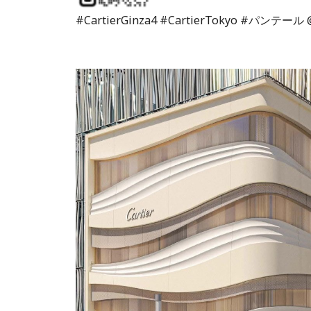
#CartierGinza4 #CartierTokyo #パンテール @