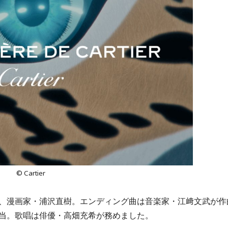
© Cartier
、漫画家・浦沢直樹。エンディング曲は音楽家・江﨑文武が作
当。歌唱は俳優・高畑充希が務めました。