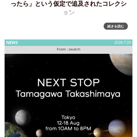
ったら」という仮定で追及されたコレクシ
ョン
新しいスクエアの世界～Swatch が WHAT IF…JELLY? コレク
続きを読む
ションを発表WHAT IF? コレクションは、「もしも最初のス
ウォッチのウォッチが円形ではなくスクエア型として誕生し
NEWS
2026.7.30
ていたら」という、もうひとつの
From :
swatch