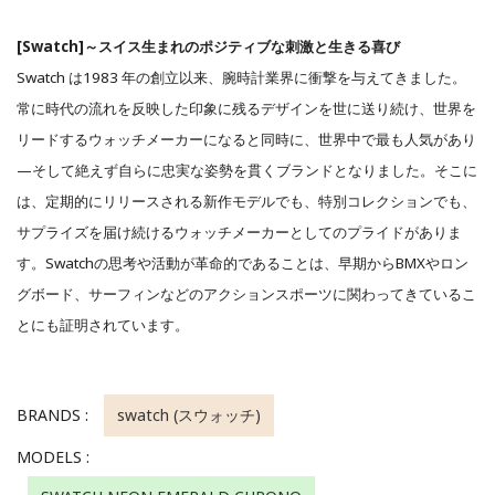
[Swatch]～スイス生まれのポジティブな刺激と生きる喜び
Swatch は1983 年の創立以来、腕時計業界に衝撃を与えてきました。
常に時代の流れを反映した印象に残るデザインを世に送り続け、世界を
リードするウォッチメーカーになると同時に、世界中で最も人気があり
—そして絶えず自らに忠実な姿勢を貫くブランドとなりました。
そこに
は、定期的にリリースされる新作モデルでも、特別コレクションでも、
サプライズを届け続けるウォッチメーカーとしてのプライドがありま
す。
Swatchの思考や活動が革命的であることは、早期からBMXやロン
グボード、サーフィンなどのアクションスポーツに関わってきているこ
とにも証明されています。
BRANDS :
swatch (スウォッチ)
MODELS :