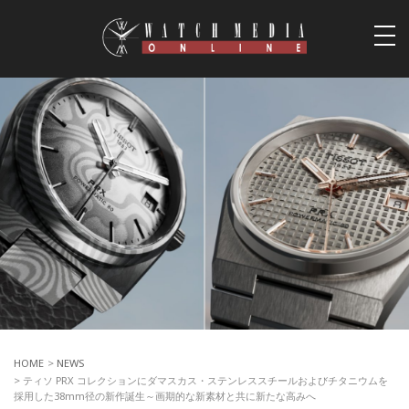
togg
navi
HOME
>
NEWS
> ティソ PRX コレクションにダマスカス・ステンレススチールおよびチタニウムを
採用した38mm径の新作誕生～画期的な新素材と共に新たな高みへ