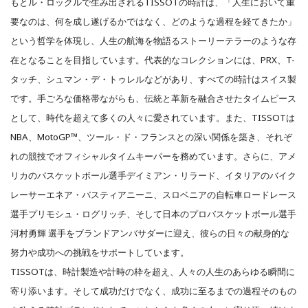
もとル・ロックルで生み出されるTISSOTの時計は、「人生において重
要なのは、何を成し遂げるかではなく、どのような過程を経てきたか」
という哲学を体現し、人生の航海を物語るストーリーテラーのような存
在となることを目指しています。代表的なコレクションには、PRX、T-
タッチ、シュマン・デ・トゥレルなどがあり、すべての時計はスイス製
です。手ごろな価格帯ながらも、伝統と革新を融合させたタイムピース
として、時代を超えて多くの人々に愛されています。また、TISSOTは
NBA、MotoGP™、ツール・ド・フランスとの深い関係を築き、それぞ
れの競技でオフィシャルタイムキーパーを務めています。さらに、アメ
リカのバスケットボール選手デイミアン・リラード、イタリアのバイク
レーサーエネア・バスティアニーニ、スロベニアの自転車ロードレース
選手プリモシュ・ログリッチ、そして日本のプロバスケットボール選手
河村勇輝 選手をブランドアンバサダーに迎え、彼らの日々の献身的な
努力や成功への挑戦をサポートしています。
TISSOTは、時計製造や計時の枠を超え、人々の人生のあらゆる瞬間に
寄り添います。そして成功だけでなく、成功に至るまでの過程そのもの