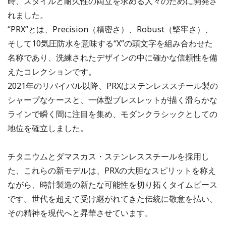
時、スタイルと耐久性の両立を求める人々のために開発さ
れました。
“PRX”とは、Precision（精密さ）、Robust（堅牢さ）、
そして10気圧防水を意味する“X”の頭文字を組み合わせた
名称であり、洗練されたデザインの中に確かな信頼性を備
えたコレクションです。
2021年のリバイバル以降、PRXはステンレススチール製の
シャープなケースと、一体型ブレスレットが描く滑らかな
ラインで瞬く間に注目を集め、モダンクラシックとしての
地位を確立しました。
チタニウムとダマスカス・ステンレススチールを採用し
た、これらの新モデルは、PRXの大胆なスピリットを称え
ながら、時計製造の新たな可能性を切り拓くタイムピース
です。世代を超えて受け継がれてきた伝統に敬意を払い、
その精神を現代へと昇華させています。