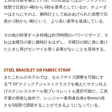
上回る性能を備えている。COSC認定ではムーブメントの
状態で日差が-4秒から 6秒を基準としているが、チューダ
ーはさらにその上、腕時計として組みあげられた状態で日
差が-2秒から 4秒という、より高い基準を達成している。
その他の特筆すべき特徴は約70時間のパワーリザーブ。そ
れは金曜日の夜に腕時計をはずし、月曜日の朝に身に着け
たときに再びゼンマイを巻く必要がないことを意味する。
STEEL BRACELET OR FABRIC STRAP
またこれらのモデルでは、セルフサイズ調整を可能にす
る“T-fit”クイックアジャストクラスプを備えたサテン仕上
げステンレススチール製ブレスレットも選択可能だ。工具
不要の簡単な操作で、レンジャー着用者自身が8mmの長
さを5段階で調節することができるようになっている。