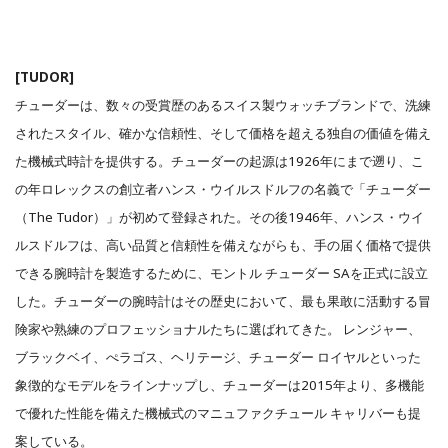
[TUDOR]
チューダーは、数々の受賞歴のあるスイス製ウォッチブランドで、洗練
されたスタイル、確かな信頼性、そして価格を超える独自の価値を備え
た機械式時計を提供する。チューダーの起源は1926年にまで遡り、こ
の年ロレックスの創立者ハンス・ウイルスドルフの名義で「チューダー
（The Tudor）」が初めて登録された。その後1946年、ハンス・ウイ
ルスドルフは、高い品質と信頼性を備えながらも、手の届く価格で提供
できる腕時計を製造するために、モントル チューダー SAを正式に設立
した。チューダーの腕時計はその歴史において、最も果敢に活動する冒
険家や熟練のプロフェッショナルたちに選ばれてきた。 レンジャー、
ブラックベイ、ぺラゴス、ヘリテージ、チューダー ロイヤルといった
象徴的なモデルをラインナップし、チューダーは2015年より、多機能
で優れた性能を備えた機械式のマニュファクチュール キャリバーも提
案している。