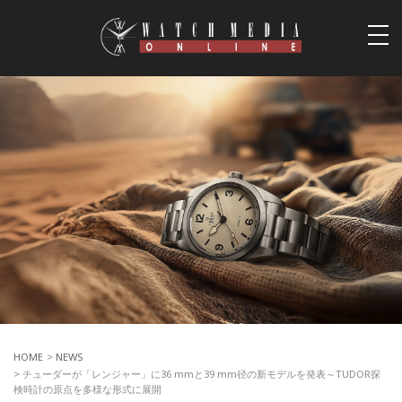
togg
navi
HOME
>
NEWS
> チューダーが「レンジャー」に36 mmと39 mm径の新モデルを発表～TUDOR探
検時計の原点を多様な形式に展開