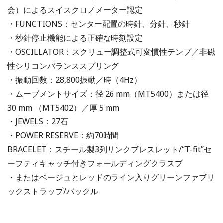
会）によるスイスクロノメーター認定
・FUNCTIONS：センター配置の時針、分針、秒針
・秒針停止機能による正確な時刻設定
・OSCILLATOR：スクリュー調整式可変慣性テンプ／非磁
性シリコンバランススプリング
・振動回数：28,800振動／時（4Hz）
・ムーブメントサイズ：径 26 mm（MT5400）または径
30 mm （MT5402）／厚 5 mm
・JEWELS：27石
・POWER RESERVE：約70時間
BRACELET：スチール製3列リンクブレスレット/“T-fit”セ
ーフティキャッチ付きフォールディングクラスプ
・またはベージュとレッドのライン入りグリーンファブリ
ックストラップ/バックル