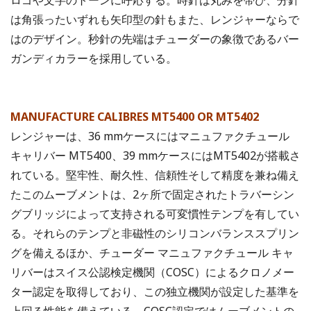
ロゴや文字のトーンに呼応する。時針は丸みを帯び、分針
は角張ったいずれも矢印型の針もまた、レンジャーならで
はのデザイン。秒針の先端はチューダーの象徴であるバー
ガンディカラーを採用している。
MANUFACTURE CALIBRES MT5400 OR MT5402
レンジャーは、36 mmケースにはマニュファクチュール
キャリバー MT5400、39 mmケースにはMT5402が搭載さ
れている。堅牢性、耐久性、信頼性そして精度を兼ね備え
たこのムーブメントは、2ヶ所で固定されたトラバーシン
グブリッジによって支持される可変慣性テンプを有してい
る。それらのテンプと非磁性のシリコンバランススプリン
グを備えるほか、チューダー マニュファクチュール キャ
リバーはスイス公認検定機関（COSC）によるクロノメー
ター認定を取得しており、この独立機関が設定した基準を