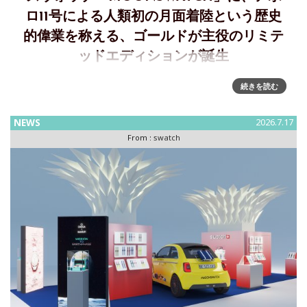
ロ11号による人類初の月面着陸という歴史
的偉業を称える、ゴールドが主役のリミテ
ッドエディションが誕生
受け継がれる歴史の重みを刻む、 MOONSWATCH1969 年7
続きを読む
月21 日のアポロ11 号 による人類初の月面着陸という歴史的
偉業を称える、ゴールドが主役の限定版MoonSwatch が登場
NEWS
2026.7.17
します。 世代を超えて輝き続ける偉大
From :
swatch