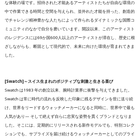
な体験の場です。招待された才能あるアーティストたちが自由な環境の
中で作業できる時間と空間を与えられ、並外れた才能を持った、創造的
でチャレンジ精神豊かな人たちによって作られるダイナミックな国際コ
ミュニティのなかで自分を磨いています。開設以来、このアーティスト
のレジデンスには69か国600人以上のアーティストが滞在し、歴史に根
ざしながらも、断固として現代的で、未来に向けた環境が育まれてきま
した。
[Swatch]～スイス生まれのポジティブな刺激と生きる喜び
Swatch は1983 年の創立以来、腕時計業界に衝撃を与えてきました。
Swatch は常に時代の流れを反映した印象に残るデザインを世に送り続
け、世界をリードするウォッチメーカーになると同時に、世界中で最も
人気があり— そして絶えず自らに忠実な姿勢を貫くブランドとなりま
した。そこには、定期的にリリースされる新作モデルでも、特別コレク
ションでも、サプライズを届け続けるウォッチメーカーとしてのプライ