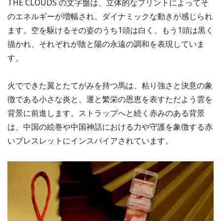
THE CLOUDS の文字盤は、立体的なプリントによってそ
のエネルギーが増幅され、ダイナミックな動きが感じられ
ます。空を駆けるその姿のうち1頭は白く、もう1頭は黒く
描かれ、それぞれが陰と陽の永遠の調和を表現していま
す。
火でできた翼とたてがみを持つ馬は、粘り強さと決意の象
徴である小さな炎と、運と繁栄の恩恵を表すただよう雲を
背景に前進します。ストラップへと続く赤みのある背景
は、中国の絵巻や中国神話における力や守護を象徴する赤
いブレスレットにインスパイアされています。