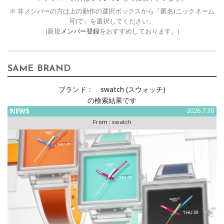
※ 非メンバーの方は上の動作の選択ボックスから「匿名(ニックネーム
可)で」を選択してください。
(新規
メンバー登録
をおすすめしております。)
SAME BRAND
ブランド：
swatch (スウォッチ)
の検索結果です
NEWS
2026.7.30
From :
swatch