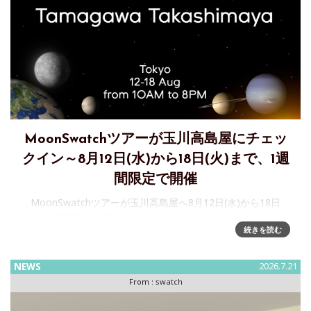
MoonSwatchツアーが玉川高島屋にチェッ
クイン～8月12日(水)から18日(火)まで、1週
間限定で開催
MoonSwatchツアーが玉川高島屋へ8月12日(水)から18日
(火)、1週間限定で開催。 Swatchは、OMEGAとのコラボレー
続きを読む
ションで誕生した「Bioceramic MoonSwatch」コレクション
を、より多くの方に届けるため
NEWS
2026.7.21
From :
swatch