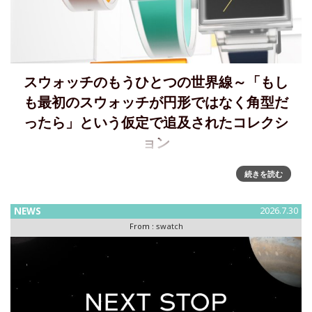
スウォッチのもうひとつの世界線～「もし
も最初のスウォッチが円形ではなく角型だ
ったら」という仮定で追及されたコレクシ
ョン
新しいスクエアの世界～Swatch が WHAT IF…JELLY? コレク
続きを読む
ションを発表WHAT IF? コレクションは、「もしも最初のス
ウォッチのウォッチが円形ではなくスクエア型として誕生し
NEWS
2026.7.30
ていたら」という、もうひとつの
From :
swatch