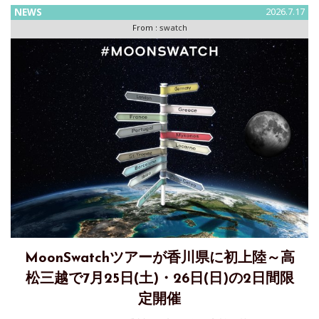
NEWS
2026.7.17
From :
swatch
MoonSwatchツアーが香川県に初上陸～高
松三越で7月25日(土)・26日(日)の2日間限
定開催