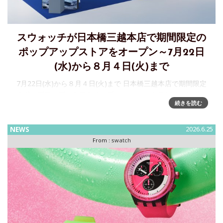
スウォッチが日本橋三越本店で期間限定の
ポップアップストアをオープン～7月22日
(水)から８月４日(火)まで
7月22日(水)から８月４日(火)まで 日本橋三越本店で期間限定
のポップアップストアをオープン ユニークなデザインとポッ
続きを読む
プなカラーで知られるスイスメイドのウォッチメーカー
「Swatch」が、7/22から８/４まで、日本橋三
NEWS
2026.6.25
From :
swatch