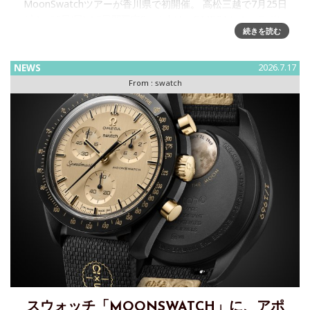
MoonSwatchツアーが香川県で初開催。 高松三越で7月25日
(土)・26日(日)の2日間限定Swatchは、OMEGAとのコラボレ
続きを読む
ーションで誕生した「Bioceramic MoonSwatch」コレクショ
ンを、より多くの方に届ける
NEWS
2026.7.17
From :
swatch
スウォッチ「MOONSWATCH」に、アポ