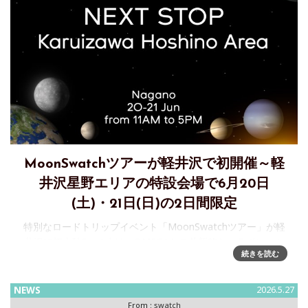
MoonSwatchツアーが軽井沢で初開催～軽
井沢星野エリアの特設会場で6月20日
(土)・21日(日)の2日間限定
特別なロードトリップイベント「MoonSwatchツアー」が軽
井沢に初上陸Swatchは、OMEGAとの革新的なコラボレーシ
続きを読む
ョンにより誕生した「Bioceramic MoonSwatch」コレクショ
ンを、より多くの方に届けるべく、特別な
NEWS
2026.5.27
From :
swatch