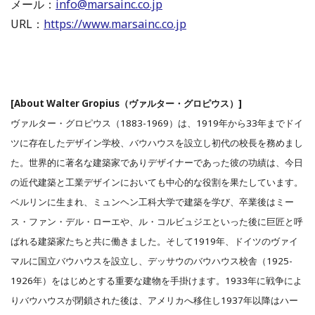
メール：
info@marsainc.co.jp
URL：
https://www.marsainc.co.jp
[About Walter Gropius（ヴァルター・グロピウス）]
ヴァルター・グロピウス（1883-1969）は、1919年から33年までドイ
ツに存在したデザイン学校、バウハウスを設立し初代の校長を務めまし
た。世界的に著名な建築家でありデザイナーであった彼の功績は、今日
の近代建築と工業デザインにおいても中心的な役割を果たしています。
ベルリンに生まれ、ミュンヘン工科大学で建築を学び、卒業後はミー
ス・ファン・デル・ローエや、ル・コルビュジエといった後に巨匠と呼
ばれる建築家たちと共に働きました。そして1919年、ドイツのヴァイ
マルに国立バウハウスを設立し、デッサウのバウハウス校舎（1925-
1926年）をはじめとする重要な建物を手掛けます。1933年に戦争によ
りバウハウスが閉鎖された後は、アメリカへ移住し1937年以降はハー