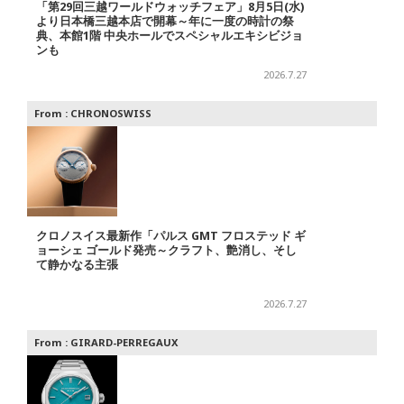
「第29回三越ワールドウォッチフェア」8月5日(水)
より日本橋三越本店で開幕～年に一度の時計の祭
典、本館1階 中央ホールでスペシャルエキシビジョ
ンも
2026.7.27
From :
CHRONOSWISS
クロノスイス最新作「パルス GMT フロステッド ギ
ョーシェ ゴールド発売～クラフト、艶消し、そし
て静かなる主張
2026.7.27
From :
GIRARD-PERREGAUX