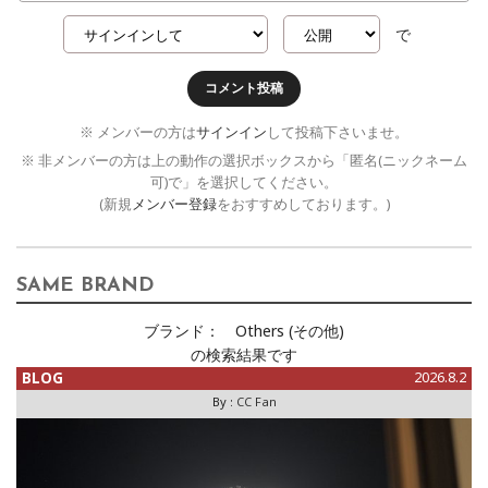
で
コメント投稿
※ メンバーの方は
サインイン
して投稿下さいませ。
※ 非メンバーの方は上の動作の選択ボックスから「匿名(ニックネーム
可)で」を選択してください。
(新規
メンバー登録
をおすすめしております。)
SAME BRAND
ブランド：
Others (その他)
の検索結果です
BLOG
2026.8.2
By :
CC Fan