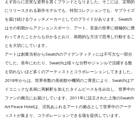
えず自らに忠実な姿勢を貫くブランドとなりました。そこには、定期的
にリリースされる新作モデルでも、特別コレクションでも、サプライズ
を届け続けるウォッチメーカーとしてのプライドがあります。Swatch
はその初期からアクションスポーツ、アート、音楽の世界に積極的に携
わってきたことからも分かるとおり、画期的な方法で思考し行動するこ
とを大切にしています。
アートは創業当初からSwatchのアイデンティティには不可欠な一部分
でした。長年にわたり、Swatchは様々な分野やジャンルで活躍する数
え切れないほど多くのアーティストとコラボレーションしてきました。
2018年からは、世界有数の美術館や機関のご厚意により、Swatchはア
イコニックな名画に再解釈を加えたタイムピースを生み出し、世界中の
ファンの腕元にお届けしています。2011年に設立された上海のSwatch
Art Peace Hotelは、活気あふれるアートの拠点として世界中のアーテ
ィストが集まり、コラボレーションできる場を提供しています。