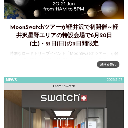
MoonSwatchツアーが軽井沢で初開催～軽
井沢星野エリアの特設会場で6月20日
(土)・21日(日)の2日間限定
特別なロードトリップイベント「MoonSwatchツアー」が軽
井沢に初上陸Swatchは、OMEGAとの革新的なコラボレーシ
続きを読む
ョンにより誕生した「Bioceramic MoonSwatch」コレクショ
ンを、より多くの方に届けるべく、特別な
NEWS
2026.5.27
From :
swatch