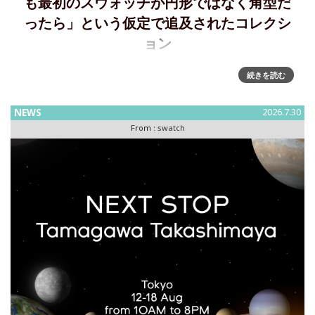
も最初のスウォッチが円形ではなく角型だ
ったら」という仮定で追及されたコレクシ
ョン
新しいスクエアの世界～Swatch が WHAT IF…JELLY? コレク
続きを読む
ションを発表WHAT IF? コレクションは、「もしも最初のス
ウォッチのウォッチが円形ではなくスクエア型として誕生し
NEWS
2026.7.30
ていたら」という、もうひとつの
From :
swatch