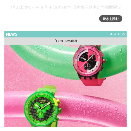
7月22日(水)から８月４日(火)まで 日本橋三越本店で期間限定
のポップアップストアをオープン ユニークなデザインとポッ
続きを読む
プなカラーで知られるスイスメイドのウォッチメーカー
「Swatch」が、7/22から８/４まで、日本橋三
NEWS
2026.6.25
From :
swatch