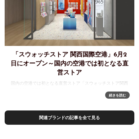
「スウォッチストア 関西国際空港」6月2
日にオープン～国内の空港では初となる直
営ストア
国内の空港では初となる直営ストア「スウォッチストア関西
国際空港」6月2日にオープン スイスメイドのウォッチメーカ
続きを読む
ー「Swatch」が、6月2日(火)、関西国際空港の国際線エリア
(第1ターミナルビル)に「スウォッチストア関西国際空港」を
オ
関連ブランドの記事を全て見る