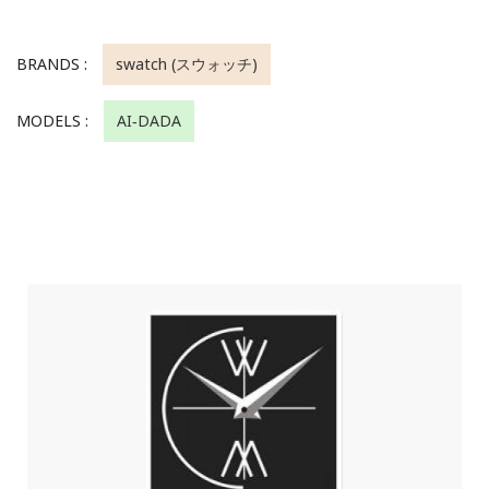
BRANDS :
swatch (スウォッチ)
MODELS :
AI‑DADA