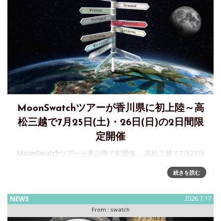
MoonSwatchツアーが香川県に初上陸～高
松三越で7月25日(土)・26日(日)の2日間限
定開催
MoonSwatchツアーが香川県で初開催。 高松三越で7月25日
(土)・26日(日)の2日間限定Swatchは、OMEGAとのコラボレ
続きを読む
ーションで誕生した「Bioceramic MoonSwatch」コレクショ
ンを、より多くの方に届ける
NEWS
2026.7.17
From :
swatch