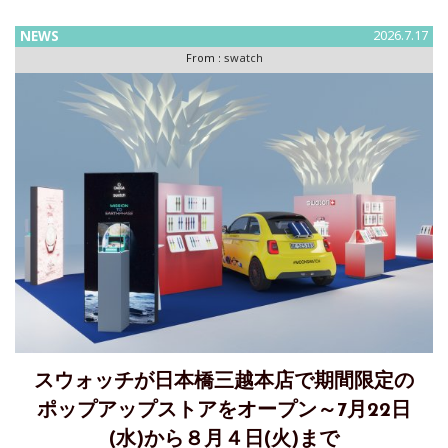
偉業を称える、ゴールドが主役の限定版MoonSwatch が登場
NEWS
2026.7.17
します。 世代を超えて輝き続ける偉大
From :
swatch
スウォッチが日本橋三越本店で期間限定の
ポップアップストアをオープン～7月22日
(水)から８月４日(火)まで