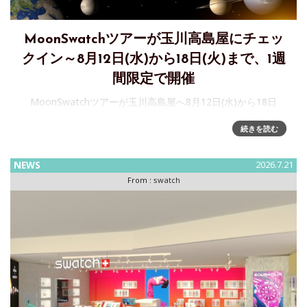
MoonSwatchツアーが玉川高島屋にチェッ
クイン～8月12日(水)から18日(火)まで、1週
間限定で開催
MoonSwatchツアーが玉川高島屋へ8月12日(水)から18日
(火)、1週間限定で開催。 Swatchは、OMEGAとのコラボレー
続きを読む
ションで誕生した「Bioceramic MoonSwatch」コレクション
を、より多くの方に届けるため
NEWS
2026.7.21
From :
swatch