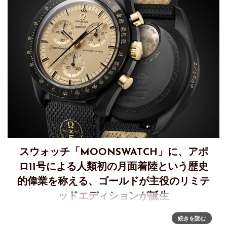
スウォッチ「MOONSWATCH」に、アポ
ロ11号による人類初の月面着陸という歴史
的偉業を称える、ゴールドが主役のリミテ
ッドエディションが誕生
受け継がれる歴史の重みを刻む、 MOONSWATCH1969 年7
続きを読む
月21 日のアポロ11 号 による人類初の月面着陸という歴史的