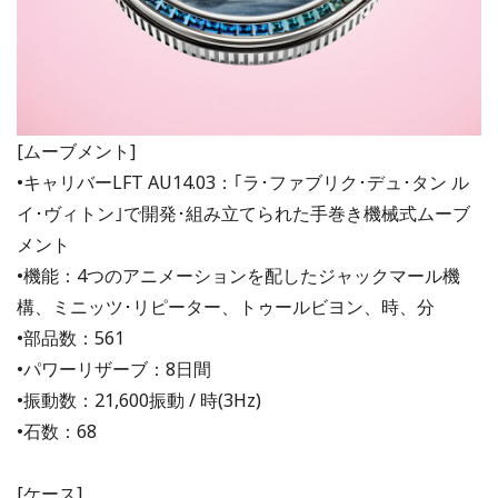
[ムーブメント]
•キャリバーLFT AU14.03：｢ラ･ファブリク･デュ･タン ル
イ･ヴィトン｣で開発･組み立てられた手巻き機械式ムーブ
メント
•機能：4つのアニメーションを配したジャックマール機
構、ミニッツ･リピーター、トゥールビヨン、時、分
•部品数：561
•パワーリザーブ：8日間
•振動数：21,600振動 / 時(3Hz)
•石数：68
[ケース]