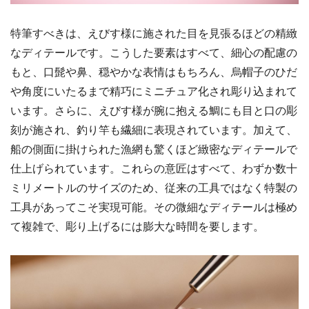
特筆すべきは、えびす様に施された目を見張るほどの精緻
なディテールです。こうした要素はすべて、細心の配慮の
もと、口髭や鼻、穏やかな表情はもちろん、烏帽子のひだ
や角度にいたるまで精巧にミニチュア化され彫り込まれて
います。さらに、えびす様が腕に抱える鯛にも目と口の彫
刻が施され、釣り竿も繊細に表現されています。加えて、
船の側面に掛けられた漁網も驚くほど緻密なディテールで
仕上げられています。これらの意匠はすべて、わずか数十
ミリメートルのサイズのため、従来の工具ではなく特製の
工具があってこそ実現可能。その微細なディテールは極め
て複雑で、彫り上げるには膨大な時間を要します。