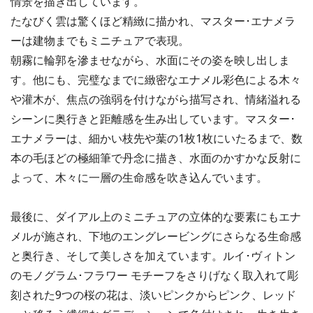
情景を描き出しています。
たなびく雲は驚くほど精緻に描かれ、マスター･エナメラ
ーは建物までもミニチュアで表現。
朝霧に輪郭を滲ませながら、水面にその姿を映し出しま
す。他にも、完璧なまでに緻密なエナメル彩色による木々
や灌木が、焦点の強弱を付けながら描写され、情緒溢れる
シーンに奥行きと距離感を生み出しています。マスター･
エナメラーは、細かい枝先や葉の1枚1枚にいたるまで、数
本の毛ほどの極細筆で丹念に描き、水面のかすかな反射に
よって、木々に一層の生命感を吹き込んでいます。
最後に、ダイアル上のミニチュアの立体的な要素にもエナ
メルが施され、下地のエングレービングにさらなる生命感
と奥行き、そして美しさを加えています。ルイ･ヴィトン
のモノグラム･フラワー モチーフをさりげなく取入れて彫
刻された9つの桜の花は、淡いピンクからピンク、レッド