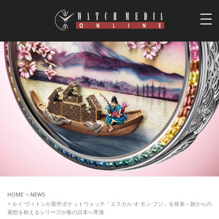
togg
navi
HOME
>
NEWS
> ルイ·ヴィトンが新作ポケットウォッチ「エスカル·オ·モン·フジ」を発表～旅からの
着想を称えるシリーズが春の日本へ寄港