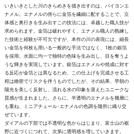
いきいきとした川のきらめきを描き出すのは、パイヨンエ
ナメル。エナメルの傍らに金箔を繊細に配することで、立
体感と奥行きを生み出すこの技法には、卓越した職人技が
求められます。金箔は破れやすく、エナメル職人の熟練し
た技術と経験が不可欠ですが、本作の川の表現には、細長
い金箔を何枚も用いる一般的な手法ではなく、1枚の銀箔
を採用。水面に均一で独特の色味を生み出し、目を奪うよ
うな輝きを実現しています。銀箔はエナメルや焼成に対す
る反応が金箔とは異なるため、この仕上げを完成させる工
程は緻密でリスクを伴うものでしたが、その結果、早朝の
陽光を美しく反射し、流れる水の印象を湛えたユニークな
質感が生まれました。さらに、半透明のエナメルを幾層に
も重ね、ミニアチュール･エナメルの色調を随所に織り交
ぜています。
ダイアルの下部では不透明な色からはじまり、富士山の裾
野に近づくにつれて、次第に透明感を増していきます。