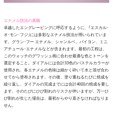
エナメル技法の真髄
卓越したエングレービングに呼応するように、｢エスカル･
オ･モン･フジ｣には多彩なエナメル技法が用いられていま
す。グラン･フー エナメル、シャンルベ、パイヨン、ミニ
アチュール･エナメルなどが含まれます。最初の工程は、
このウォッチのグワッシュ画に合わせ最適な色とトーンを
選定すること。ダイアルには合計33色のパステルカラーが
使用され、各エナメルの色味は細かく砕いて水と混ぜ合わ
せてから塗布されます。その後、塗り重ねるたびに焼成を
繰り返し、ダイアルの完成までには合計40回の焼成を要し
ます。そのたびにひび割れのリスクが伴いますが、万一ひ
び割れが生じた場合は、最初からやり直さなければなりま
せん。