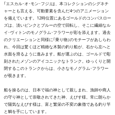
｢エスカル･オ･モン･フジ｣は、本コレクションのシグネチ
ャーとも言える、可動要素を含んだ4つのアニメーション
を備えています。12時位置にあるゴールドのコンパスロー
ズは、淡いピンクとブルーの空で回転し、そこに繊細なル
イ･ヴィトンのモノグラム･フラワーが彩を添えます。過去
のクリエーションと同様に｢乗り物｣のモチーフがあしらわ
れ、今回は驚くほど精緻な木製の釣り船が、右から左へと
水面を滑るように進みます。船が運ぶのは、ゴールドで彫
刻されたメゾンのアイコニックなトランク。ゆっくりと開
閉するこのトランクからは、小さなモノグラム･フラワー
が覗きます。
船を操るのは、日本で福の神として親しまれ、漁師や商人
の守り神として崇敬されてきた神、えびす様。常に朗らか
で陽気なえびす様は、富と繁栄の不変の象徴である釣り竿
と鯛を手にしています。