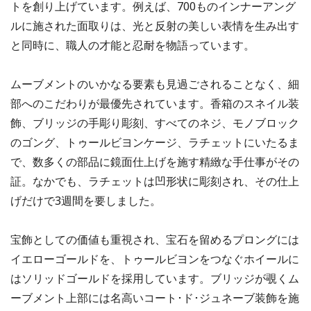
トを創り上げています。例えば、700ものインナーアング
ルに施された面取りは、光と反射の美しい表情を生み出す
と同時に、職人の才能と忍耐を物語っています。
ムーブメントのいかなる要素も見過ごされることなく、細
部へのこだわりが最優先されています。香箱のスネイル装
飾、ブリッジの手彫り彫刻、すべてのネジ、モノブロック
のゴング、トゥールビヨンケージ、ラチェットにいたるま
で、数多くの部品に鏡面仕上げを施す精緻な手仕事がその
証。なかでも、ラチェットは凹形状に彫刻され、その仕上
げだけで3週間を要しました。
宝飾としての価値も重視され、宝石を留めるプロングには
イエローゴールドを、トゥールビヨンをつなぐホイールに
はソリッドゴールドを採用しています。ブリッジが覗くム
ーブメント上部には名高いコート･ド･ジュネーブ装飾を施