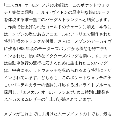
｢エスカル･オ･モン･フジ｣の物語は、このポケットウォッ
チと完璧に調和し、ルイ･ヴィトンの歴史的な旅のルーツ
を体現する唯一無二のバッグ＆トランクへと結実します。
手作業で仕上げられたゴールドのチェーンに加え、本作に
は、メゾンの歴史あるアニエールのアトリエで製作された
特別仕様のトランクが付属。さらに、メゾンのアーカイヴ
に残る1906年頃のモーターズバッグから着想を得てデザ
インされた、類い稀なドクターズバッグも揃います。元々
は自動車旅行の流行に応えるために生まれたこのバッグ
は、中央にポケットウォッチを収められるよう特別にデザ
インされています。どちらも、このポケットウォッチの美
しいパステルカラーの色調に呼応する淡いライトブルーを
採用し、｢エスカル･オ･モン･フジ｣のために特別に開発さ
れたカスタムレザーの仕上げが施されています。
メゾンがこれまでに手掛けたムーブメントの中でも、最も