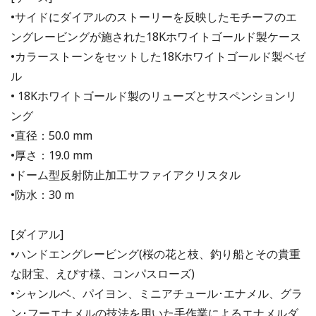
•サイドにダイアルのストーリーを反映したモチーフのエ
ングレービングが施された18Kホワイトゴールド製ケース
•カラーストーンをセットした18Kホワイトゴールド製ベゼ
ル
• 18Kホワイトゴールド製のリューズとサスペンションリ
ング
•直径：50.0 mm
•厚さ：19.0 mm
•ドーム型反射防止加工サファイアクリスタル
•防水：30 m
[ダイアル]
•ハンドエングレービング(桜の花と枝、釣り船とその貴重
な財宝、えびす様、コンパスローズ)
•シャンルベ、パイヨン、ミニアチュール･エナメル、グラ
ン･フーエナメルの技法を用いた手作業によるエナメルダ