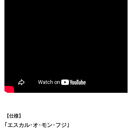
【仕様】
｢エスカル･オ･モン･フジ｣