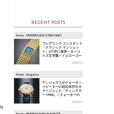
RECENT POSTS
From :
FREDERIQUE CONSTANT
フレデリック コンスタント
「クラシック マンシェッ
ト」が7月に発売～ターコ
イズ文字盤＋イエローゴー
ルドと、ミントグリーン文
2026.8.2
字盤＋スチールの2モデル
From :
Angelus
アンジェラスがクォーター
リピーターの自社名作をオ
マージュした「ティンクラ
ー 1958』～クォーターの
響き
2026.8.2
時
From :
PARMIGIANI FLEURIER