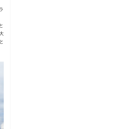
ラ
と
大
と