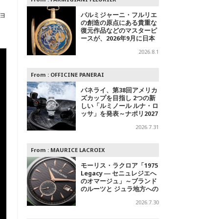
ョ
パルミジャーニ・フルリエ
の創造の原点にある貴重な
復元作品などのマスターピ
ースが、2026年9月に日本
で初めて特別公開
2026.8.1
From :
OFFICINE PANERAI
パネライ、第38回アメリカ
ズカップを目指し 2つの新
しい「ルミノール ルナ・ロ
ッサ」を発表～ナポリ2027
への
2026.7.31
From :
MAURICE LACROIX
モーリス・ラクロア「1975
Legacy ― セニュレジエへ
のオマージュ」～ブランド
のルーツと ジュラ地方への
敬意を込めた500本限定モ
2026.7.30
デル