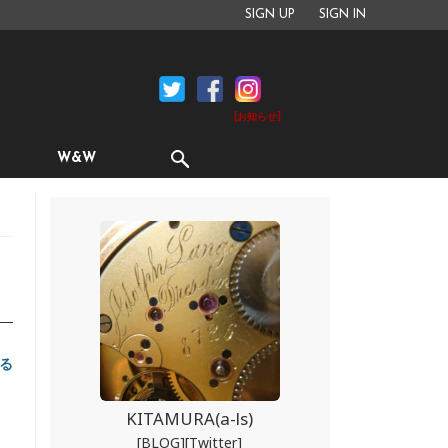
SIGN UP
SIGN IN
[お知らせ]
W&W
る
KITAMURA(a-ls)
[BLOG]
[Twitter]