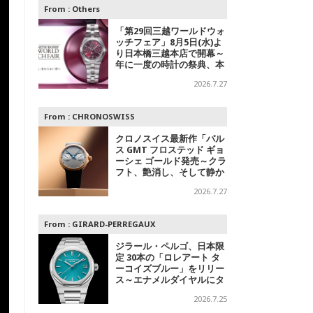
From :
Others
「第29回三越ワールドウォ
ッチフェア」8月5日(水)よ
り日本橋三越本店で開幕～
年に一度の時計の祭典、本
館1階 中央ホールでスペシ
2026.7.27
ャルエキシビジョンも
From :
CHRONOSWISS
クロノスイス最新作「パル
ス GMT フロステッド ギョ
ーシェ ゴールド発売～クラ
フト、艶消し、そして静か
なる主張
2026.7.27
From :
GIRARD-PERREGAUX
ジラール・ペルゴ、日本限
定 30本の「ロレアート タ
ーコイズブルー」をリリー
ス～エナメルダイヤルにタ
ーコイズブルーを採用
2026.7.25