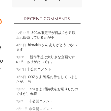
RECENT COMMENTS
)
300本限定品が何故２か月以
12月18日
上も販売しているかが不
hiroaki.sさん ありがとうござい
4月1日
表
ます
新作予想は大好きな企画です
3月31日
ジ
ので、ありがたいです。
シ
非公開コメント
3月7日
COZさま 連絡お待ちしていまし
3月5日
たが、 当
cozさま 招待状をお送りしたの
2月27日
ですが、未着
非公開コメント
2月25日
非公開コメント
2月13日