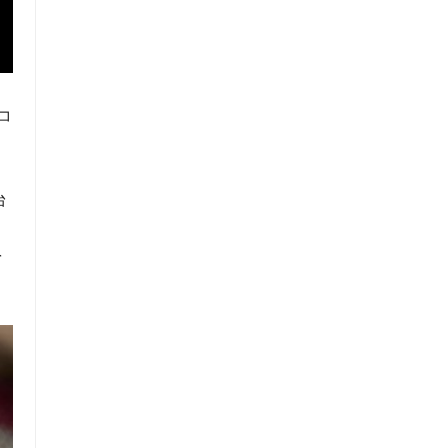
コ
台
を