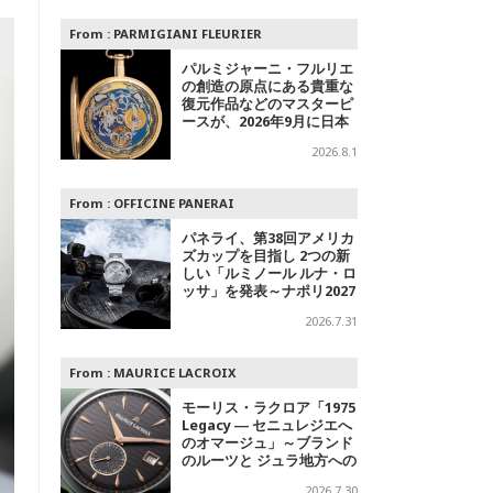
From :
PARMIGIANI FLEURIER
パルミジャーニ・フルリエ
の創造の原点にある貴重な
復元作品などのマスターピ
ースが、2026年9月に日本
で初めて特別公開
2026.8.1
From :
OFFICINE PANERAI
パネライ、第38回アメリカ
ズカップを目指し 2つの新
しい「ルミノール ルナ・ロ
ッサ」を発表～ナポリ2027
への
2026.7.31
From :
MAURICE LACROIX
モーリス・ラクロア「1975
Legacy ― セニュレジエへ
のオマージュ」～ブランド
のルーツと ジュラ地方への
敬意を込めた500本限定モ
2026.7.30