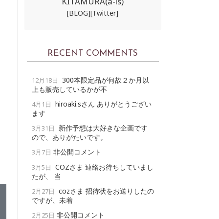
KITAMURA(a-ls)
[BLOG]
[Twitter]
RECENT COMMENTS
300本限定品が何故２か月以
12月18日
上も販売しているかが不
hiroaki.sさん ありがとうござい
4月1日
ます
新作予想は大好きな企画です
3月31日
ので、ありがたいです。
非公開コメント
3月7日
COZさま 連絡お待ちしていまし
3月5日
たが、 当
cozさま 招待状をお送りしたの
2月27日
ですが、未着
非公開コメント
2月25日