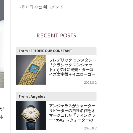
非公開コメント
2月13日
RECENT POSTS
From :
FREDERIQUE CONSTANT
フレデリック コンスタント
「クラシック マンシェッ
ト」が7月に発売～ターコ
イズ文字盤＋イエローゴー
ルドと、ミントグリーン文
2026.8.2
字盤＋スチールの2モデル
From :
Angelus
、
アンジェラスがクォーター
が
リピーターの自社名作をオ
マージュした「ティンクラ
本
ー 1958』～クォーターの
響き
2026.8.2