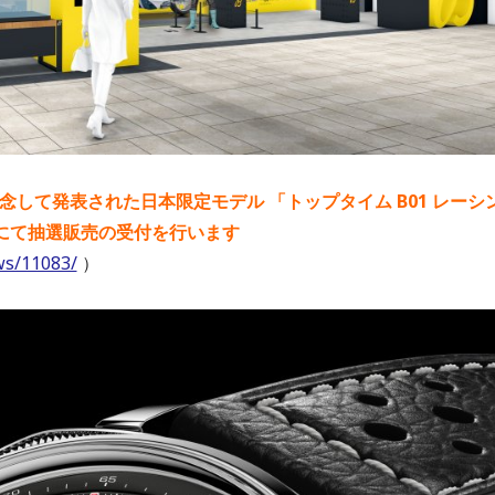
して発表された日本限定モデル 「トップタイム B01 レーシ
場にて抽選販売の受付を行います
ws/11083/
）