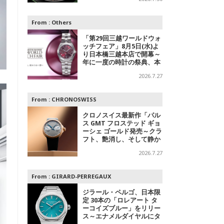
デル
From :
Others
「第29回三越ワールドウォ
ッチフェア」8月5日(水)よ
り日本橋三越本店で開幕～
年に一度の時計の祭典、本
館1階 中央ホールでスペシ
2026.7.27
ャルエキシビジョンも
From :
CHRONOSWISS
クロノスイス最新作「パル
ス GMT フロステッド ギョ
ーシェ ゴールド発売～クラ
フト、艶消し、そして静か
なる主張
2026.7.27
From :
GIRARD-PERREGAUX
ジラール・ペルゴ、日本限
定 30本の「ロレアート タ
ーコイズブルー」をリリー
ス～エナメルダイヤルにタ